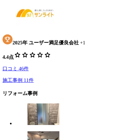
2025
年
ユーザー満足優良会社
+
1
star
star
star
star
star
4.4
点
口コミ
46
件
施工事例
11
件
リフォーム事例