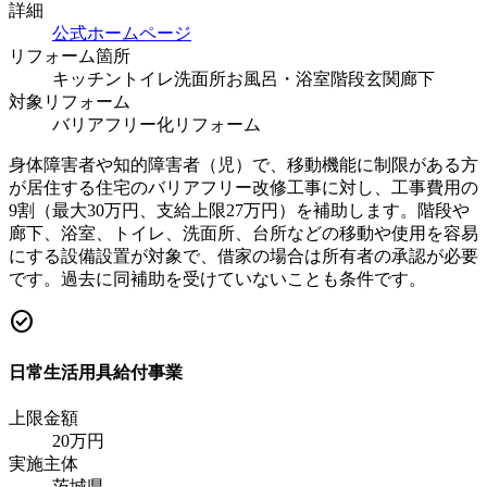
詳細
公式ホームページ
リフォーム箇所
キッチン
トイレ
洗面所
お風呂・浴室
階段
玄関
廊下
対象リフォーム
バリアフリー化リフォーム
身体障害者や知的障害者（児）で、移動機能に制限がある方
が居住する住宅のバリアフリー改修工事に対し、工事費用の
9割（最大30万円、支給上限27万円）を補助します。階段や
廊下、浴室、トイレ、洗面所、台所などの移動や使用を容易
にする設備設置が対象で、借家の場合は所有者の承認が必要
です。過去に同補助を受けていないことも条件です。
check_circle
日常生活用具給付事業
上限金額
20
万円
実施主体
茨城県