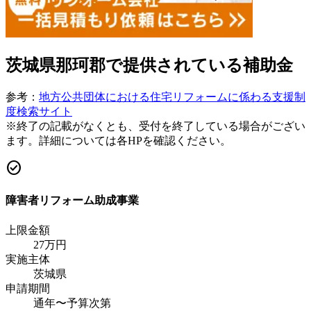
茨城県那珂郡
で提供されている補助金
参考：
地方公共団体における住宅リフォームに係わる支援制
度検索サイト
※終了の記載がなくとも、受付を終了している場合がござい
ます。詳細については各HPを確認ください。
check_circle
障害者リフォーム助成事業
上限金額
27
万円
実施主体
茨城県
申請期間
通年〜予算次第