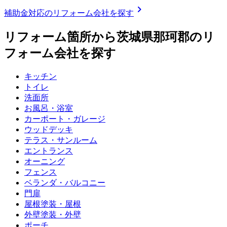
chevron_right
補助金対応のリフォーム会社を探す
リフォーム箇所から
茨城県那珂郡
のリ
フォーム会社を探す
キッチン
トイレ
洗面所
お風呂・浴室
カーポート・ガレージ
ウッドデッキ
テラス・サンルーム
エントランス
オーニング
フェンス
ベランダ・バルコニー
門扉
屋根塗装・屋根
外壁塗装・外壁
ポーチ