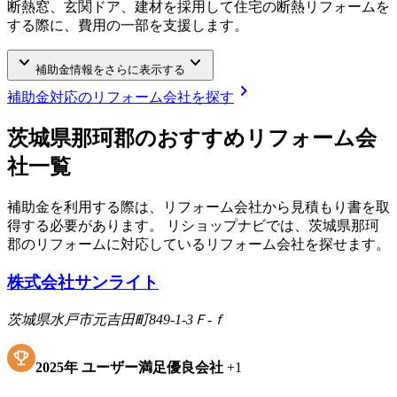
断熱窓、玄関ドア、建材を採用して住宅の断熱リフォームを
する際に、費用の一部を支援します。
keyboard_arrow_down
keyboard_arrow_down
補助金情報をさらに表示する
chevron_right
補助金対応のリフォーム会社を探す
茨城県那珂郡
のおすすめリフォーム会
社一覧
補助金を利用する際は、リフォーム会社から見積もり書を取
得する必要があります。 リショップナビでは、
茨城県那珂
郡
のリフォームに対応しているリフォーム会社を探せます。
株式会社サンライト
茨城県水戸市元吉田町849-1-3Ｆ-ｆ
2025
年
ユーザー満足優良会社
+
1