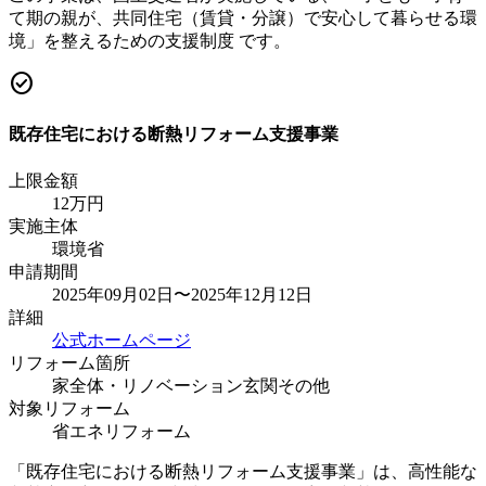
て期の親が、共同住宅（賃貸・分譲）で安心して暮らせる環
境」を整えるための支援制度 です。
check_circle
既存住宅における断熱リフォーム支援事業
上限金額
12
万円
実施主体
環境省
申請期間
2025年09月02日〜2025年12月12日
詳細
公式ホームページ
リフォーム箇所
家全体・リノベーション
玄関
その他
対象リフォーム
省エネリフォーム
「既存住宅における断熱リフォーム支援事業」は、高性能な