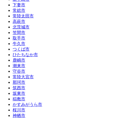
下妻市
常総市
常陸太田市
高萩市
北茨城市
笠間市
取手市
牛久市
つくば市
ひたちなか市
鹿嶋市
潮来市
守谷市
常陸大宮市
那珂市
筑西市
坂東市
稲敷市
かすみがうら市
桜川市
神栖市