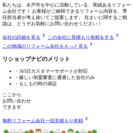
私たちは、水戸市を中心に活動している、実績あるリフォー
ム会社です！ お客様がご納得できるリフォーム内容を、専
任担当者が考え抜いてご提案します。 住まいに関するご相
談は、どうぞお気軽にお問い合わせください！
chevron_right
chevron_right
会社の詳細を見る
この会社に見積もり依頼をする
chevron_right
この地域のリフォーム会社をもっと見る
リショップナビの
メ
リ
ッ
ト
・365日カスタマーサポートが対応
・厳しい加盟審査に通過した会社のみ
・もしもの時の保証
ここから
お問い合わせ
できます
chevron_right
無料
リフォーム会社一括見積もり依頼