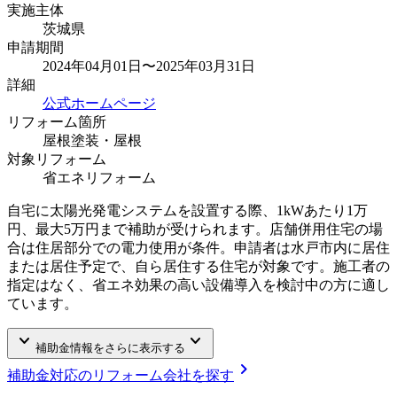
実施主体
茨城県
申請期間
2024年04月01日〜2025年03月31日
詳細
公式ホームページ
リフォーム箇所
屋根塗装・屋根
対象リフォーム
省エネリフォーム
自宅に太陽光発電システムを設置する際、1kWあたり1万
円、最大5万円まで補助が受けられます。店舗併用住宅の場
合は住居部分での電力使用が条件。申請者は水戸市内に居住
または居住予定で、自ら居住する住宅が対象です。施工者の
指定はなく、省エネ効果の高い設備導入を検討中の方に適し
ています。
keyboard_arrow_down
keyboard_arrow_down
補助金情報をさらに表示する
chevron_right
補助金対応のリフォーム会社を探す