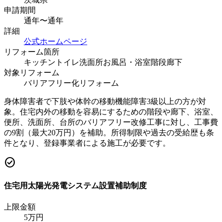
申請期間
通年〜通年
詳細
公式ホームページ
リフォーム箇所
キッチン
トイレ
洗面所
お風呂・浴室
階段
廊下
対象リフォーム
バリアフリー化リフォーム
身体障害者で下肢や体幹の移動機能障害3級以上の方が対
象。住宅内外の移動を容易にするための階段や廊下、浴室、
便所、洗面所、台所のバリアフリー改修工事に対し、工事費
の9割（最大20万円）を補助。所得制限や過去の受給歴も条
件となり、登録事業者による施工が必要です。
check_circle
住宅用太陽光発電システム設置補助制度
上限金額
5
万円