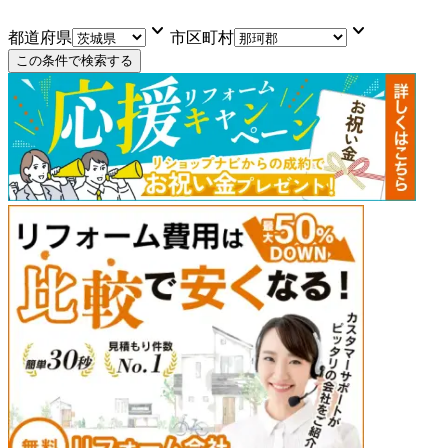
keyboard_arrow_down
keyboard_arrow_down
都道府県
市区町村
この条件で検索する