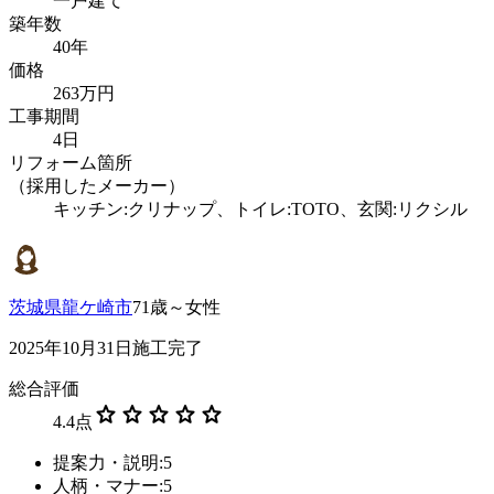
一戸建て
築年数
40年
価格
263万円
工事期間
4日
リフォーム箇所
（採用したメーカー）
キッチン:クリナップ、トイレ:TOTO、玄関:リクシル
茨城県龍ケ崎市
71歳～女性
2025年10月31日施工完了
総合評価
star
star
star
star
star
4.4
点
提案力・説明:5
人柄・マナー:5