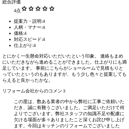
総合評価
star
star
star
star
star
4
点
提案力・説明:4
人柄・マナー:4
価格:4
対応スピード:4
仕上がり:4
とにかく一生懸命対応いただいたという印象。 連絡もまめ
にいただきながら進めることができました。仕上がりにも満
足しています。 事前にこちらがショールームで見積もりと
っていたというのもありますが、もう少し色々と提案しても
らえると良かったかな。
リフォーム会社からのコメント
この度は、数ある業者の中から弊社に工事ご依頼いた
だき、誠に有難うございました。ご満足いただけて何
よりでございます。弊社スタッフの知識不足や配慮に
欠ける場面が多々ありましたこと深くお詫び申し上げ
ます。今回はキッチンのリフォームでございました