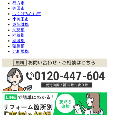
行方市
鉾田市
つくばみらい市
小美玉市
東茨城郡
久慈郡
稲敷郡
結城郡
猿島郡
北相馬郡