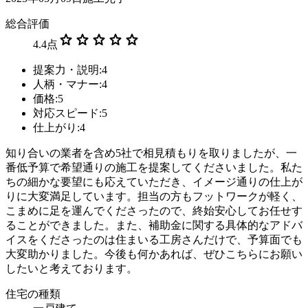
総合評価
star
star
star
star
star
4.4
点
提案力・説明:4
人柄・マナー:4
価格:5
対応スピード:5
仕上がり:4
知り合いの業者を含め5社で相見積もりを取りましたが、一
番低予算で希望通りの施工を提案してくださいました。 ​私た
ちの細かな要望にも応えていただき、イメージ通りの仕上が
りに大変満足しています。担当の方もフットワークが軽く、
こまめに足を運んでくださったので、終始安心してお任せす
ることができました。 ​また、補助金に関する具体的なアドバ
イスをくださったのは住まいる工房さんだけで、予算面でも
大変助かりました。今後も何かあれば、ぜひこちらにお願い
したいと考えております。
住宅の種類