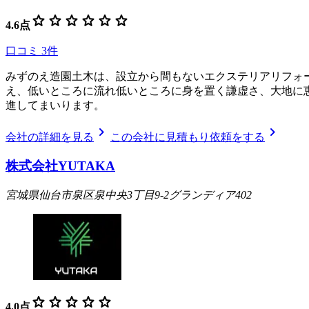
star
star
star
star
star
star
4.6
点
口コミ
3
件
みずのえ造園土木は、設立から間もないエクステリアリフォ
え、低いところに流れ低いところに身を置く謙虚さ、大地に
進してまいります。
chevron_right
chevron_right
会社の詳細を見る
この会社に見積もり依頼をする
株式会社YUTAKA
宮城県仙台市泉区泉中央3丁目9-2グランディア402
star
star
star
star
star
4.0
点