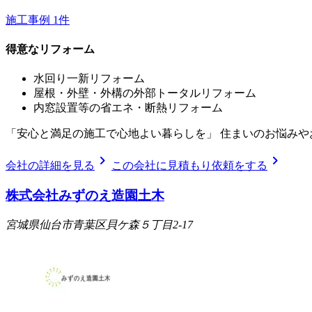
施工事例
1
件
得意なリフォーム
水回り一新リフォーム
屋根・外壁・外構の外部トータルリフォーム
内窓設置等の省エネ・断熱リフォーム
「安心と満足の施工で心地よい暮らしを」 住まいのお悩み
chevron_right
chevron_right
会社の詳細を見る
この会社に見積もり依頼をする
株式会社みずのえ造園土木
宮城県仙台市青葉区貝ケ森５丁目2-17