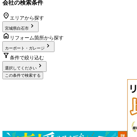
会社の検索条件
location_on
エリアから探す
chevron_right
宮城県白石市
home
リフォーム箇所から探す
chevron_right
カーポート・ガレージ
filter_alt
条件で絞り込む
chevron_right
選択してください
この条件で検索する