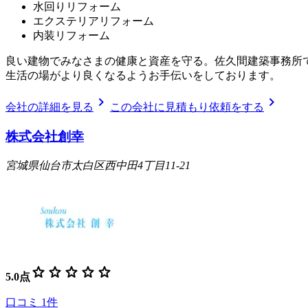
水回りリフォーム
エクステリアリフォーム
内装リフォーム
良い建物でみなさまの健康と資産を守る。佐久間建築事務所で
生活の場がより良くなるようお手伝いをしております。
chevron_right
chevron_right
会社の詳細を見る
この会社に見積もり依頼をする
株式会社創幸
宮城県仙台市太白区西中田4丁目11-21
star
star
star
star
star
5.0
点
口コミ
1
件