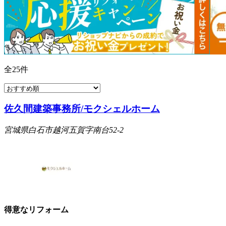
全
25
件
佐久間建築事務所/モクシェルホーム
宮城県白石市越河五賀字南台52-2
得意なリフォーム