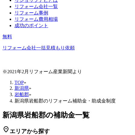
リショップナビとは
リフォーム会社一覧
リフォーム事例
リフォーム費用相場
成功のポイント
無料
リフォーム会社一括見積もり依頼
※2021年2月リフォーム産業新聞より
TOP
»
新潟県
»
岩船郡
»
新潟県岩船郡のリフォーム補助金・助成金制度
新潟県岩船郡の補助金一覧
location_on
エリアから探す