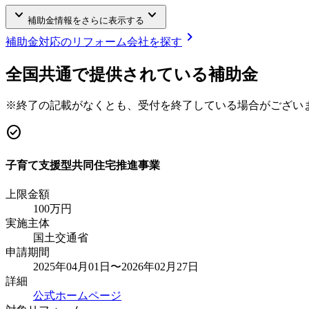
keyboard_arrow_down
keyboard_arrow_down
補助金情報をさらに表示する
chevron_right
補助金対応のリフォーム会社を探す
全国共通で提供されている補助金
※終了の記載がなくとも、受付を終了している場合がござい
check_circle
子育て支援型共同住宅推進事業
上限金額
100
万円
実施主体
国土交通省
申請期間
2025年04月01日〜2026年02月27日
詳細
公式ホームページ