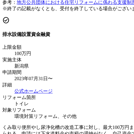
参考：
地方公共団体における住宅リフォームに係わる支援制
※終了の記載がなくとも、受付を終了している場合がござい
check_circle
排水設備設置資金融資
上限金額
100
万円
実施主体
新潟県
申請期間
2023年07月31日〜
詳細
公式ホームページ
リフォーム箇所
トイレ
対象リフォーム
環境対策リフォーム、その他
くみ取り便所やし尿浄化槽の改造工事に対し、最大100万円
られる。申請には下水道料金や市税の滞納がなく、自己資金