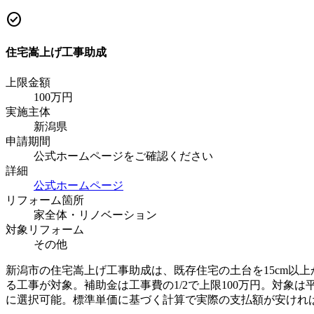
check_circle
住宅嵩上げ工事助成
上限金額
100
万円
実施主体
新潟県
申請期間
公式ホームページをご確認ください
詳細
公式ホームページ
リフォーム箇所
家全体・リノベーション
対象リフォーム
その他
新潟市の住宅嵩上げ工事助成は、既存住宅の土台を15cm以上
る工事が対象。補助金は工事費の1/2で上限100万円。対象
に選択可能。標準単価に基づく計算で実際の支払額が安けれ