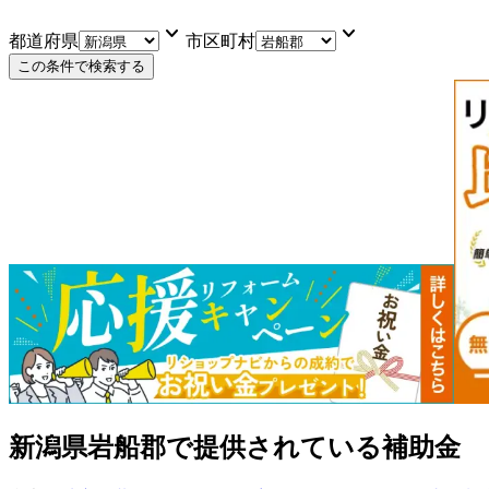
keyboard_arrow_down
keyboard_arrow_down
都道府県
市区町村
この条件で検索する
新潟県岩船郡
で提供されている補助金