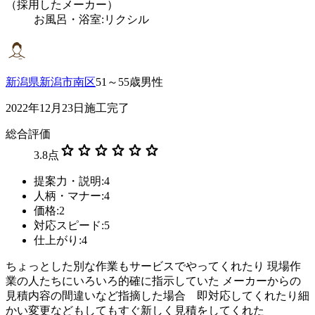
（採用したメーカー）
お風呂・浴室:リクシル
新潟県新潟市南区
51～55歳男性
2022年12月23日施工完了
総合評価
star
star
star
star
star
star
3.8
点
提案力・説明:4
人柄・マナー:4
価格:2
対応スピード:5
仕上がり:4
ちょっとした別な作業もサービスでやってくれたり 現場作
業の人たちにいろいろ的確に指示していた メーカーからの
見積内容の間違いなど指摘した場合 即対応してくれたり細
かい変更などもしてもすぐ新しく見積をしてくれた