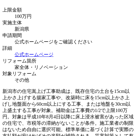
上限金額
100
万円
実施主体
新潟県
申請期間
公式ホームページをご確認ください
詳細
公式ホームページ
リフォーム箇所
家全体・リノベーション
対象リフォーム
その他
新潟市の住宅嵩上げ工事助成は、既存住宅の土台を15cm以
上かさ上げする揚家工事や、改築時に床を15cm以上かさ上
げし地盤面から60cm以上にする工事、または地盤を30cm以
上盛土する工事が対象。補助金は工事費の1/2で上限100万
円。対象は平成10年8月4日以降に床上浸水被害があった区域
の住宅で、市税等の滞納がないことが条件。施工業者の制限
はないため自由に選択可能。標準単価に基づく計算で実際の
支払額が安ければその半額が補助される。災害対策として有