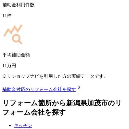
補助金利用件数
11
件
平均補助金額
11
万円
※リショップナビを利用した方の実績データです。
chevron_right
補助金対応のリフォーム会社を探す
リフォーム箇所から
新潟県加茂市
のリ
フォーム会社を探す
キッチン