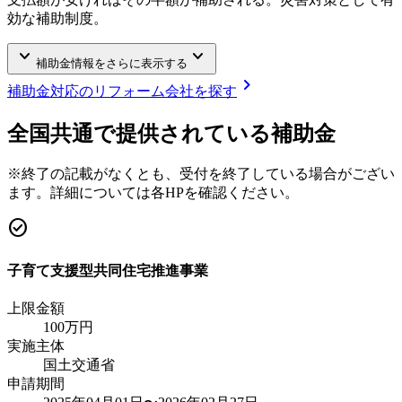
効な補助制度。
keyboard_arrow_down
keyboard_arrow_down
補助金情報をさらに表示する
chevron_right
補助金対応のリフォーム会社を探す
全国共通で提供されている補助金
※終了の記載がなくとも、受付を終了している場合がござい
ます。詳細については各HPを確認ください。
check_circle
子育て支援型共同住宅推進事業
上限金額
100
万円
実施主体
国土交通省
申請期間