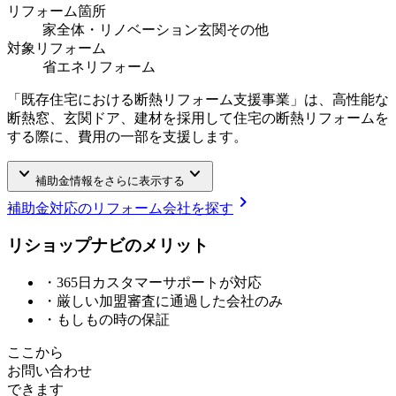
リフォーム箇所
家全体・リノベーション
玄関
その他
対象リフォーム
省エネリフォーム
「既存住宅における断熱リフォーム支援事業」は、高性能な
断熱窓、玄関ドア、建材を採用して住宅の断熱リフォームを
する際に、費用の一部を支援します。
keyboard_arrow_down
keyboard_arrow_down
補助金情報をさらに表示する
chevron_right
補助金対応のリフォーム会社を探す
リショップナビの
メ
リ
ッ
ト
・365日カスタマーサポートが対応
・厳しい加盟審査に通過した会社のみ
・もしもの時の保証
ここから
お問い合わせ
できます