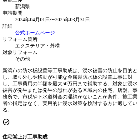
新潟県
申請期間
2024年04月01日〜2025年03月31日
詳細
公式ホームページ
リフォーム箇所
エクステリア・外構
対象リフォーム
その他
新潟市の防水板設置等工事助成は、浸水被害の防止を目的と
し、取り外しや移動が可能な金属製防水板の設置工事に対
し、工事費用の半額を最大50万円まで補助する。対象は浸水
被害が発生または発生の恐れがある区域内の住宅、店舗、事
務所で、市税や下水道料金の滞納がないことが条件。施工業
者の指定はなく、実用的に浸水対策を検討する方に適してい
る。
check_circle
住宅嵩上げ工事助成