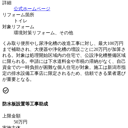
詳細
公式ホームページ
リフォーム箇所
トイレ
対象リフォーム
環境対策リフォーム、その他
くみ取り便所やし尿浄化槽の改造工事に対し、最大100万円
まで補助され、大便器や浄化槽の増設ごとに20万円が加算さ
れる。対象は処理開始区域内の住宅で、公設浄化槽整備区域
に限られる。申請には下水道料金や市税の滞納がなく、自己
資金での一時負担が困難な個人住宅が対象。施工は新潟市指
定の排水設備工事店に限定されるため、信頼できる業者選び
が重要となる。
check_circle
防水板設置等工事助成
上限金額
50
万円
実施主体