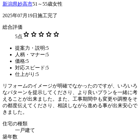
新潟県妙高市
51～55歳女性
2025年07月19日施工完了
総合評価
star
star
star
star
star
5
点
提案力・説明:5
人柄・マナー:5
価格:5
対応スピード:5
仕上がり:5
リフォームのイメージが明確でなかったのですが、いろいろ
なパターンを提示してくださり、より良いプランを一緒に考
えることが出来ました。また、工事期間中も変更や調整をそ
の都度伝えてくださり、相談しながら進める事が出来安心で
きました。
住宅の種類
一戸建て
築年数