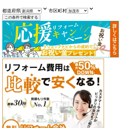
keyboard_arrow_down
keyboard_arrow_down
都道府県
市区町村
この条件で検索する