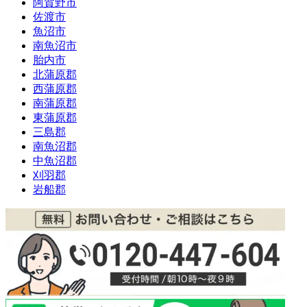
阿賀野市
佐渡市
魚沼市
南魚沼市
胎内市
北蒲原郡
西蒲原郡
南蒲原郡
東蒲原郡
三島郡
南魚沼郡
中魚沼郡
刈羽郡
岩船郡