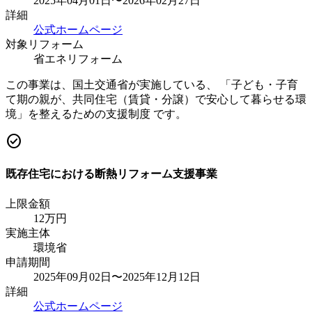
2025年04月01日〜2026年02月27日
詳細
公式ホームページ
対象リフォーム
省エネリフォーム
この事業は、国土交通省が実施している、 「子ども・子育
て期の親が、共同住宅（賃貸・分譲）で安心して暮らせる環
境」を整えるための支援制度 です。
check_circle
既存住宅における断熱リフォーム支援事業
上限金額
12
万円
実施主体
環境省
申請期間
2025年09月02日〜2025年12月12日
詳細
公式ホームページ