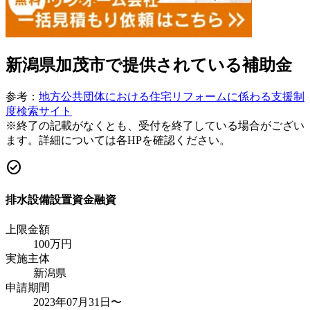
新潟県加茂市
で提供されている補助金
参考：
地方公共団体における住宅リフォームに係わる支援制
度検索サイト
※終了の記載がなくとも、受付を終了している場合がござい
ます。詳細については各HPを確認ください。
check_circle
排水設備設置資金融資
上限金額
100
万円
実施主体
新潟県
申請期間
2023年07月31日〜