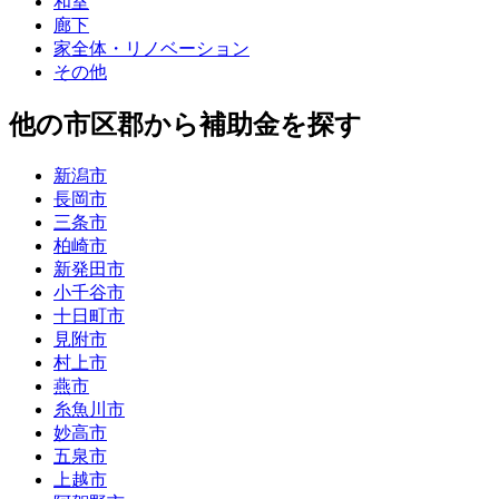
和室
廊下
家全体・リノベーション
その他
他の市区郡から補助金を探す
新潟市
長岡市
三条市
柏崎市
新発田市
小千谷市
十日町市
見附市
村上市
燕市
糸魚川市
妙高市
五泉市
上越市