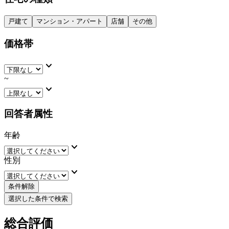
戸建て
マンション・アパート
店舗
その他
価格帯
keyboard_arrow_down
~
keyboard_arrow_down
回答者属性
年齢
keyboard_arrow_down
性別
keyboard_arrow_down
条件解除
選択した条件で検索
総合評価