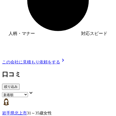
人柄・マナー
対応スピード
chevron_right
この会社に見積もり依頼をする
口コミ
絞り込み
keyboard_arrow_down
岩手県北上市
31～35歳女性