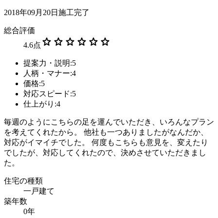
2018年09月20日施工完了
総合評価
star
star
star
star
star
star
4.6
点
提案力・説明:5
人柄・マナー:4
価格:5
対応スピード:5
仕上がり:4
毎週のようにこちらの足を運んでいただき、いろんなプラン
を考えてくれたから。 他社も一つありましたがなんだか、
対応がイマイチでした。 何度もこちらも意見を、変えたり
でしたが、対応してくれたので、決めさせていただきまし
た。
住宅の種類
一戸建て
築年数
0年