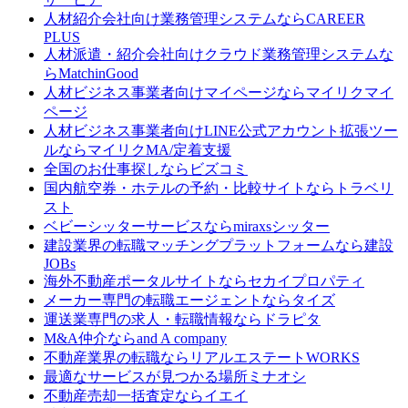
人材紹介会社向け業務管理システムなら
CAREER
PLUS
人材派遣・紹介会社向けクラウド業務管理システムな
ら
MatchinGood
人材ビジネス事業者向けマイページなら
マイリクマイ
ページ
人材ビジネス事業者向けLINE公式アカウント拡張ツー
ルなら
マイリクMA/定着支援
全国のお仕事探しなら
ビズコミ
国内航空券・ホテルの予約・比較サイトなら
トラベリ
スト
ベビーシッターサービスなら
miraxsシッター
建設業界の転職マッチングプラットフォームなら
建設
JOBs
海外不動産ポータルサイトなら
セカイプロパティ
メーカー専門の転職エージェントなら
タイズ
運送業専門の求人・転職情報なら
ドラピタ
M&A仲介なら
and A company
不動産業界の転職なら
リアルエステートWORKS
最適なサービスが見つかる場所
ミナオシ
不動産売却一括査定なら
イエイ