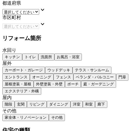
都道府県
keyboard_arrow_down
市区町村
keyboard_arrow_down
リフォーム箇所
水回り
キッチン
トイレ
洗面所
お風呂・浴室
屋外
カーポート・ガレージ
ウッドデッキ
テラス・サンルーム
エントランス
オーニング
フェンス
ベランダ・バルコニー
門扉
屋根塗装・屋根
外壁塗装・外壁
ポーチ
庭・ガーデニング
エクステリア・外構
屋内
階段
玄関
リビング
ダイニング
洋室
和室
廊下
その他
家全体・リノベーション
その他
住宅の種類