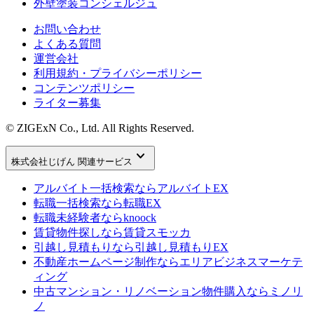
外壁塗装コンシェルジュ
お問い合わせ
よくある質問
運営会社
利用規約・プライバシーポリシー
コンテンツポリシー
ライター募集
© ZIGExN Co., Ltd. All Rights Reserved.
keyboard_arrow_down
株式会社じげん 関連サービス
アルバイト一括検索なら
アルバイトEX
転職一括検索なら
転職EX
転職未経験者なら
knoock
賃貸物件探しなら
賃貸スモッカ
引越し見積もりなら
引越し見積もりEX
不動産ホームページ制作なら
エリアビジネスマーケテ
ィング
中古マンション・リノベーション物件購入なら
ミノリ
ノ