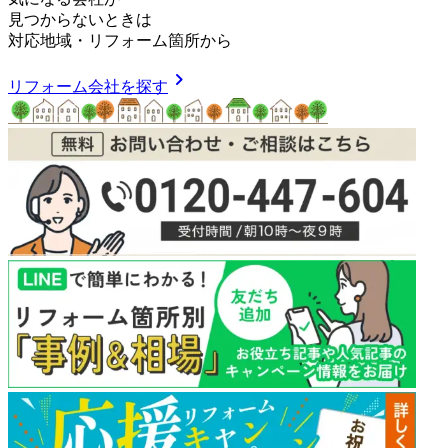
見つからないときは
対応地域
・
リフォーム箇所
から
chevron_right
リフォーム会社を探す