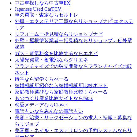
中古車探しなら
中古車EX
Japanese Used Car
TCV
車の買取・査定なら
セルトレ
外構・エクステリア工事なら
リショップナビ エクステ
リア
リフォーム一括見積なら
リショップナビ
外壁・屋根塗装業者一括見積なら
リショップナビ外壁
塗装
ガス・電気料金を比較するなら
エネピ
太陽光発電・蓄電池なら
グリエネ
フランチャイズでの独立開業なら
フランチャイズ比較
ネット
留学なら
留学くらべーる
結婚相談所紹介なら
結婚相談所比較ネット
家庭教師選びなら
家庭教師比較くらべーる
ものづくり産業比較サイトなら
fabiz
恋愛メディアなら
Clover
電話占いなら
みんなの電話占い
美容・治療・リラクゼーションの求人・転職・募集な
ら
リジョブ
美容室・ネイル・エステサロンの予約システムなら
リ
ザービア