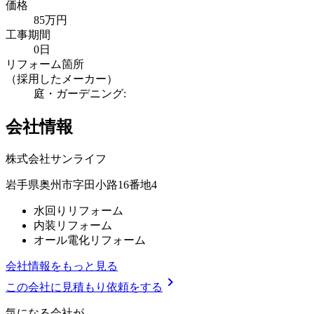
価格
85万円
工事期間
0日
リフォーム箇所
（採用したメーカー）
庭・ガーデニング:
会社情報
株式会社サンライフ
岩手県奥州市字田小路16番地4
水回りリフォーム
内装リフォーム
オール電化リフォーム
会社情報をもっと見る
chevron_right
この会社に見積もり依頼をする
気
に
な
る
会
社
が