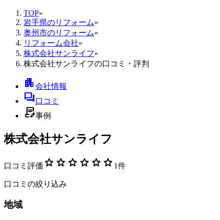
TOP
»
岩手県のリフォーム
»
奥州市のリフォーム
»
リフォーム会社
»
株式会社サンライフ
»
株式会社サンライフの口コミ・評判
apartment
会社情報
forum
口コミ
contract_edit
事例
株式会社サンライフ
star
star
star
star
star
star
口コミ評価
1
件
口コミの絞り込み
地域