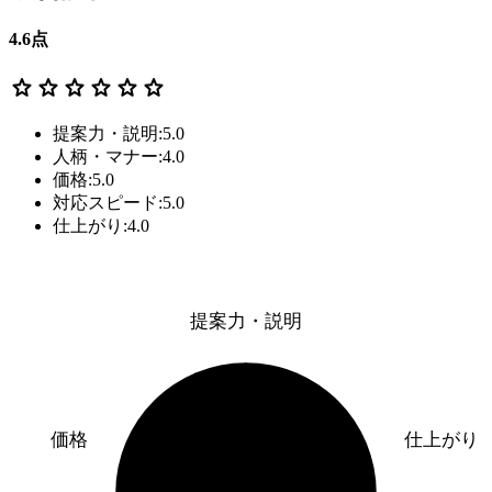
4.6
点
star
star
star
star
star
star
提案力・説明:5.0
人柄・マナー:4.0
価格:5.0
対応スピード:5.0
仕上がり:4.0
提案力・説明
価格
仕上がり