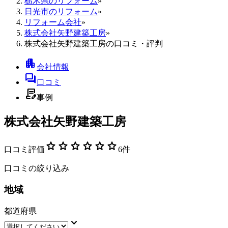
栃木県のリフォーム
»
日光市のリフォーム
»
リフォーム会社
»
株式会社矢野建築工房
»
株式会社矢野建築工房の口コミ・評判
apartment
会社情報
forum
口コミ
contract_edit
事例
株式会社矢野建築工房
star
star
star
star
star
star
口コミ評価
6
件
口コミの絞り込み
地域
都道府県
keyboard_arrow_down