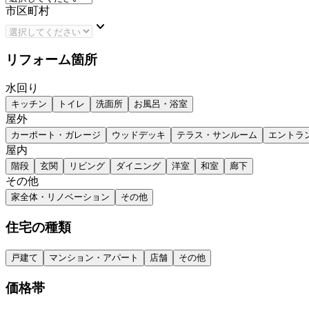
市区町村
keyboard_arrow_down
リフォーム箇所
水回り
キッチン
トイレ
洗面所
お風呂・浴室
屋外
カーポート・ガレージ
ウッドデッキ
テラス・サンルーム
エントラ
屋内
階段
玄関
リビング
ダイニング
洋室
和室
廊下
その他
家全体・リノベーション
その他
住宅の種類
戸建て
マンション・アパート
店舗
その他
価格帯