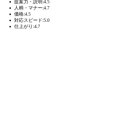
提案力・説明:4.5
人柄・マナー:4.7
価格:4.5
対応スピード:5.0
仕上がり:4.7