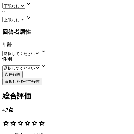
keyboard_arrow_down
~
keyboard_arrow_down
回答者属性
年齢
keyboard_arrow_down
性別
keyboard_arrow_down
条件解除
選択した条件で検索
総合評価
4.7
点
star
star
star
star
star
star