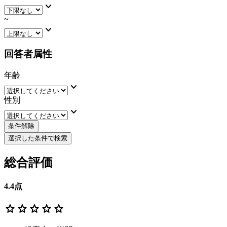
keyboard_arrow_down
~
keyboard_arrow_down
回答者属性
年齢
keyboard_arrow_down
性別
keyboard_arrow_down
条件解除
選択した条件で検索
総合評価
4.4
点
star
star
star
star
star