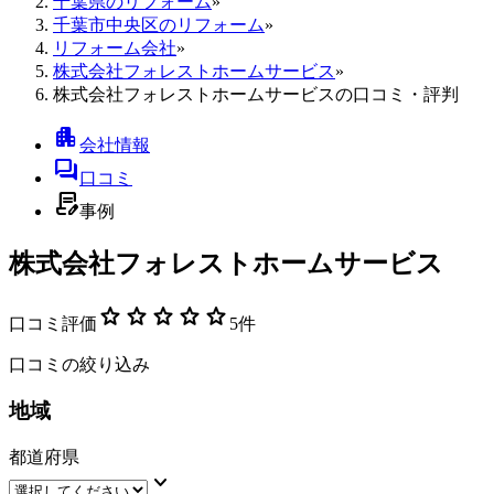
千葉県のリフォーム
»
千葉市中央区のリフォーム
»
リフォーム会社
»
株式会社フォレストホームサービス
»
株式会社フォレストホームサービスの口コミ・評判
apartment
会社情報
forum
口コミ
contract_edit
事例
株式会社フォレストホームサービス
star
star
star
star
star
口コミ評価
5
件
口コミの絞り込み
地域
都道府県
keyboard_arrow_down