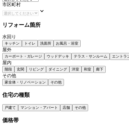
市区町村
keyboard_arrow_down
リフォーム箇所
水回り
キッチン
トイレ
洗面所
お風呂・浴室
屋外
カーポート・ガレージ
ウッドデッキ
テラス・サンルーム
エントラ
屋内
階段
玄関
リビング
ダイニング
洋室
和室
廊下
その他
家全体・リノベーション
その他
住宅の種類
戸建て
マンション・アパート
店舗
その他
価格帯