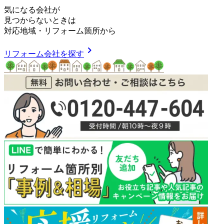
気
に
な
る
会
社
が
見つからないときは
対応地域
・
リフォーム箇所
から
chevron_right
リフォーム会社を探す