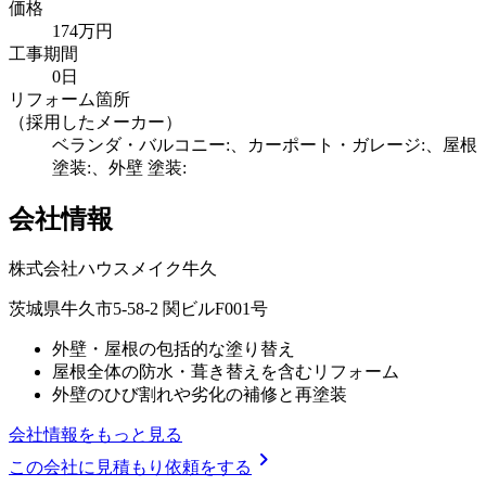
価格
174万円
工事期間
0日
リフォーム箇所
（採用したメーカー）
ベランダ・バルコニー:、カーポート・ガレージ:、屋根
塗装:、外壁 塗装:
会社情報
株式会社ハウスメイク牛久
茨城県牛久市5-58-2 関ビルF001号
外壁・屋根の包括的な塗り替え
屋根全体の防水・葺き替えを含むリフォーム
外壁のひび割れや劣化の補修と再塗装
会社情報をもっと見る
chevron_right
この会社に見積もり依頼をする