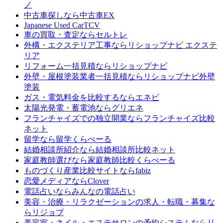
ノ
中古車探しなら
中古車EX
Japanese Used Car
TCV
車の買取・査定なら
セルトレ
外構・エクステリア工事なら
リショップナビ エクステ
リア
リフォーム一括見積なら
リショップナビ
外壁・屋根塗装業者一括見積なら
リショップナビ外壁
塗装
ガス・電気料金を比較するなら
エネピ
太陽光発電・蓄電池なら
グリエネ
フランチャイズでの独立開業なら
フランチャイズ比較
ネット
留学なら
留学くらべーる
結婚相談所紹介なら
結婚相談所比較ネット
家庭教師選びなら
家庭教師比較くらべーる
ものづくり産業比較サイトなら
fabiz
恋愛メディアなら
Clover
電話占いなら
みんなの電話占い
美容・治療・リラクゼーションの求人・転職・募集な
ら
リジョブ
美容室・ネイル・エステサロンの予約システムなら
リ