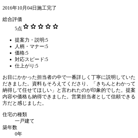
2016年10月04日施工完了
総合評価
star
star
star
star
star
5
点
提案力・説明:5
人柄・マナー:5
価格:5
対応スピード:5
仕上がり:5
お目にかかった担当者の中で一番詳しく丁寧に説明していた
だきました。資料もそろえてくださり、「きちんとわかって
納得して任せてほしい」と言われたのが印象的でした。提案
内容や価格も納得できました。営業担当者として信頼できる
方だと感じました。
住宅の種類
一戸建て
築年数
0年