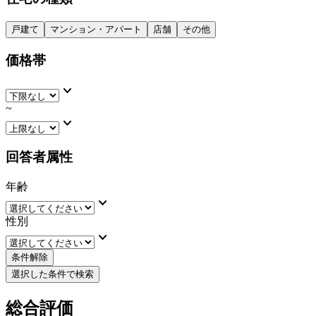
戸建て
マンション・アパート
店舗
その他
価格帯
keyboard_arrow_down
~
keyboard_arrow_down
回答者属性
年齢
keyboard_arrow_down
性別
keyboard_arrow_down
条件解除
選択した条件で検索
総合評価