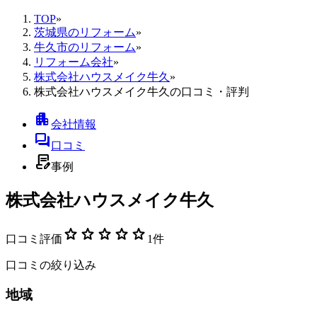
TOP
»
茨城県のリフォーム
»
牛久市のリフォーム
»
リフォーム会社
»
株式会社ハウスメイク牛久
»
株式会社ハウスメイク牛久の口コミ・評判
apartment
会社情報
forum
口コミ
contract_edit
事例
株式会社ハウスメイク牛久
star
star
star
star
star
口コミ評価
1
件
口コミの絞り込み
地域