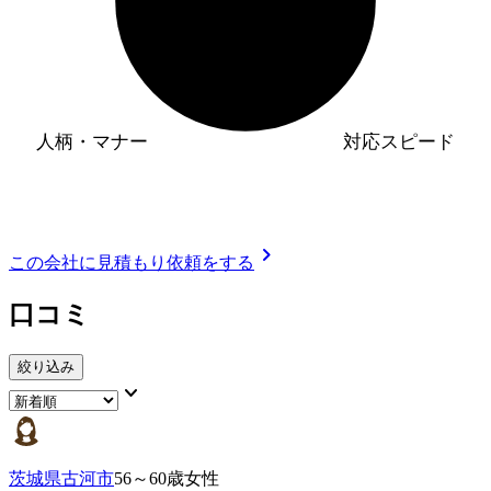
人柄・マナー
対応スピード
chevron_right
この会社に見積もり依頼をする
口コミ
絞り込み
keyboard_arrow_down
茨城県古河市
56～60歳女性