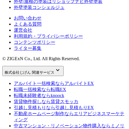
外壁/屋根の塗装はリショップナビ外壁塗装
外壁塗装コンシェルジュ
お問い合わせ
よくある質問
運営会社
利用規約・プライバシーポリシー
コンテンツポリシー
ライター募集
© ZIGExN Co., Ltd. All Rights Reserved.
keyboard_arrow_down
株式会社じげん 関連サービス
アルバイト一括検索なら
アルバイトEX
転職一括検索なら
転職EX
転職未経験者なら
knoock
賃貸物件探しなら
賃貸スモッカ
引越し見積もりなら
引越し見積もりEX
不動産ホームページ制作なら
エリアビジネスマーケテ
ィング
中古マンション・リノベーション物件購入なら
ミノリ