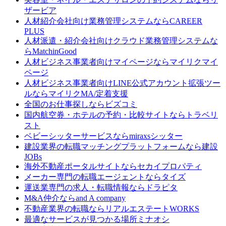
ザービア
人材紹介会社向け業務管理システムなら
CAREER
PLUS
人材派遣・紹介会社向けクラウド業務管理システムな
ら
MatchinGood
人材ビジネス事業者向けマイページなら
マイリクマイ
ページ
人材ビジネス事業者向けLINE公式アカウント拡張ツー
ルなら
マイリクMA/定着支援
全国のお仕事探しなら
ビズコミ
国内航空券・ホテルの予約・比較サイトなら
トラベリ
スト
ベビーシッターサービスなら
miraxsシッター
建設業界の転職マッチングプラットフォームなら
建設
JOBs
海外不動産ポータルサイトなら
セカイプロパティ
メーカー専門の転職エージェントなら
タイズ
運送業専門の求人・転職情報なら
ドラピタ
M&A仲介なら
and A company
不動産業界の転職なら
リアルエステートWORKS
最適なサービスが見つかる場所
ミナオシ