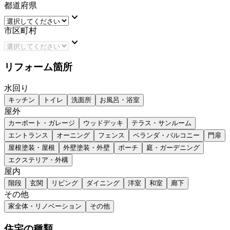
都道府県
keyboard_arrow_down
市区町村
keyboard_arrow_down
リフォーム箇所
水回り
キッチン
トイレ
洗面所
お風呂・浴室
屋外
カーポート・ガレージ
ウッドデッキ
テラス・サンルーム
エントランス
オーニング
フェンス
ベランダ・バルコニー
門扉
屋根塗装・屋根
外壁塗装・外壁
ポーチ
庭・ガーデニング
エクステリア・外構
屋内
階段
玄関
リビング
ダイニング
洋室
和室
廊下
その他
家全体・リノベーション
その他
住宅の種類