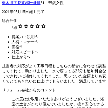
栃木県下都賀郡岩舟町
51～55歳女性
2021年05月15日施工完了
総合評価
star
star
star
star
star
5
点
提案力・説明:5
人柄・マナー:5
価格:5
対応スピード:5
仕上がり:5
担当者の対応がよく工事日程もこちらの都合に合わせて調整
してくれて、助かりました．水で腐ってる部分も追加料金な
しできれいに補修してくれました。思っていた金額よりも安
くてとてもきれいに仕上げてもらいました．満足しています
リフォーム会社からのコメント
この度はお取引いただきありがとうございました。浴
室の土台がかなり傷んでいましたが、後々安心できる