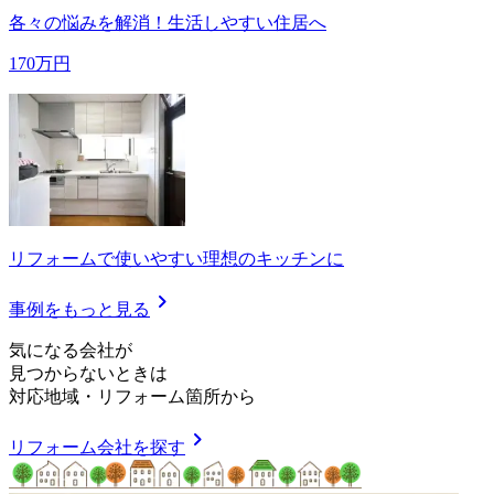
各々の悩みを解消！生活しやすい住居へ
170万円
リフォームで使いやすい理想のキッチンに
chevron_right
事例をもっと見る
気
に
な
る
会
社
が
見つからないときは
対応地域
・
リフォーム箇所
から
chevron_right
リフォーム会社を探す