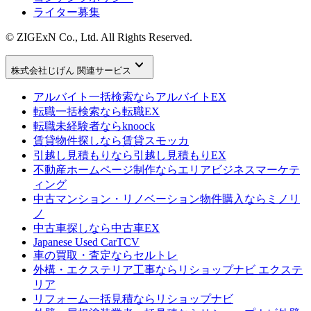
ライター募集
© ZIGExN Co., Ltd. All Rights Reserved.
keyboard_arrow_down
株式会社じげん 関連サービス
アルバイト一括検索なら
アルバイトEX
転職一括検索なら
転職EX
転職未経験者なら
knoock
賃貸物件探しなら
賃貸スモッカ
引越し見積もりなら
引越し見積もりEX
不動産ホームページ制作なら
エリアビジネスマーケテ
ィング
中古マンション・リノベーション物件購入なら
ミノリ
ノ
中古車探しなら
中古車EX
Japanese Used Car
TCV
車の買取・査定なら
セルトレ
外構・エクステリア工事なら
リショップナビ エクステ
リア
リフォーム一括見積なら
リショップナビ