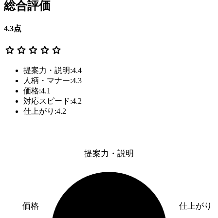
総合評価
4.3
点
star
star
star
star
star
提案力・説明:4.4
人柄・マナー:4.3
価格:4.1
対応スピード:4.2
仕上がり:4.2
提案力・説明
価格
仕上がり