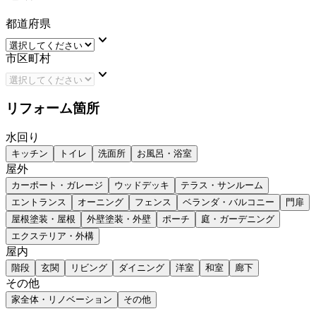
都道府県
keyboard_arrow_down
市区町村
keyboard_arrow_down
リフォーム箇所
水回り
キッチン
トイレ
洗面所
お風呂・浴室
屋外
カーポート・ガレージ
ウッドデッキ
テラス・サンルーム
エントランス
オーニング
フェンス
ベランダ・バルコニー
門扉
屋根塗装・屋根
外壁塗装・外壁
ポーチ
庭・ガーデニング
エクステリア・外構
屋内
階段
玄関
リビング
ダイニング
洋室
和室
廊下
その他
家全体・リノベーション
その他