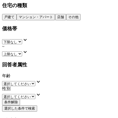
住宅の種類
戸建て
マンション・アパート
店舗
その他
価格帯
keyboard_arrow_down
~
keyboard_arrow_down
回答者属性
年齢
keyboard_arrow_down
性別
keyboard_arrow_down
条件解除
選択した条件で検索