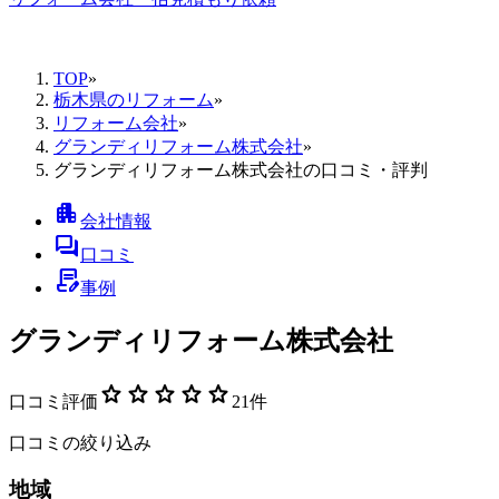
TOP
»
栃木県のリフォーム
»
リフォーム会社
»
グランディリフォーム株式会社
»
グランディリフォーム株式会社の口コミ・評判
apartment
会社情報
forum
口コミ
contract_edit
事例
グランディリフォーム株式会社
star
star
star
star
star
口コミ評価
21
件
口コミの絞り込み
地域