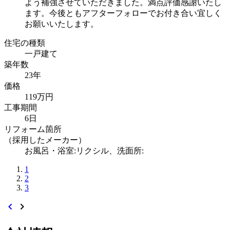
よう補強させていただきました。満点評価感謝いたし
ます。今後ともアフターフォローでお付き合い宜しく
お願いいたします。
住宅の種類
一戸建て
築年数
23年
価格
119万円
工事期間
6日
リフォーム箇所
（採用したメーカー）
お風呂・浴室:リクシル、洗面所:
1
2
3
chevron_left
chevron_right