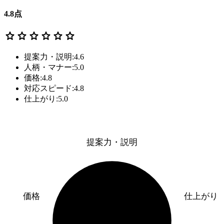
4.8
点
star
star
star
star
star
star
提案力・説明:4.6
人柄・マナー:5.0
価格:4.8
対応スピード:4.8
仕上がり:5.0
提案力・説明
価格
仕上がり