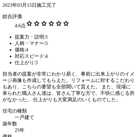
2023年03月15日施工完了
総合評価
star
star
star
star
star
star
4.6
点
提案力・説明:5
人柄・マナー:5
価格:4
対応スピード:4
仕上がり:5
担当者の提案が非常にわかり易く、事前に出来上がりのイメ
ージ画像も作成してもらえた。リフォームに対するこだわり
もあり、こちらの要望も全部聞いて貰えた。 また、現場に
来られた職人さん達は、皆さん丁寧な方で、不快に感じる所
がなかった。 仕上がりも大変満足のいくものでした。
住宅の種類
一戸建て
築年数
25年
価格