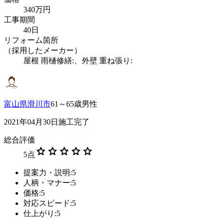
340万円
工事期間
40日
リフォーム箇所
（採用したメーカー）
屋根 雨樋修繕:、外壁 重ね張り:
富山県滑川市
61～65歳男性
2021年04月30日施工完了
総合評価
star
star
star
star
star
5
点
提案力・説明:5
人柄・マナー:5
価格:5
対応スピード:5
仕上がり:5