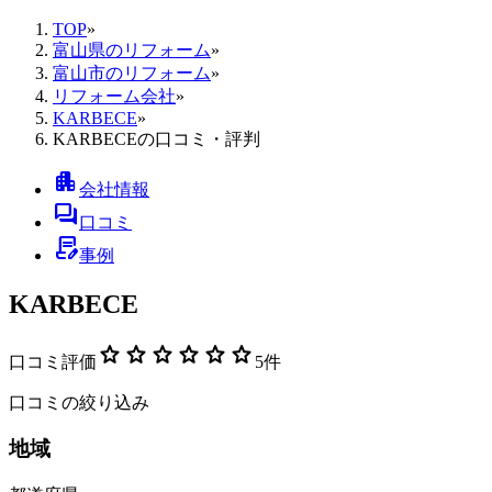
TOP
»
富山県のリフォーム
»
富山市のリフォーム
»
リフォーム会社
»
KARBECE
»
KARBECEの口コミ・評判
apartment
会社情報
forum
口コミ
contract_edit
事例
KARBECE
star
star
star
star
star
star
口コミ評価
5
件
口コミの絞り込み
地域