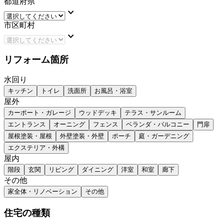
都道府県
keyboard_arrow_down
市区町村
keyboard_arrow_down
リフォーム箇所
水回り
キッチン
トイレ
洗面所
お風呂・浴室
屋外
カーポート・ガレージ
ウッドデッキ
テラス・サンルーム
エントランス
オーニング
フェンス
ベランダ・バルコニー
門扉
屋根塗装・屋根
外壁塗装・外壁
ポーチ
庭・ガーデニング
エクステリア・外構
屋内
階段
玄関
リビング
ダイニング
洋室
和室
廊下
その他
家全体・リノベーション
その他
住宅の種類