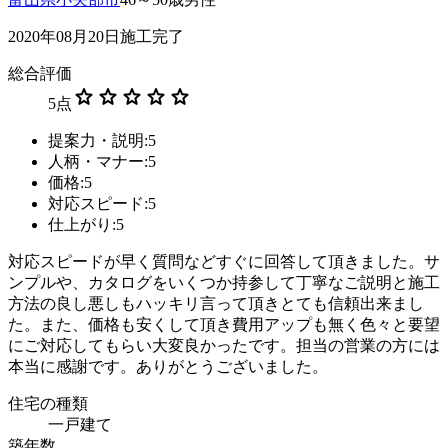
2020年08月20日施工完了
総合評価
star
star
star
star
star
5
点
提案力・説明:5
人柄・マナー:5
価格:5
対応スピード:5
仕上がり:5
対応スピードが早く質問などすぐに回答して頂きました。サ
ンプルや、カタログをいくつか持参して丁寧なご説明と施工
方法の良し悪しもハッキリ言って頂きとても信頼出来まし
た。また、価格も安くして頂き費用アップも無く色々と要望
にご対応してもらい大変良かったです。担当の営業の方には
本当に感謝です。ありがとうございました。
住宅の種類
一戸建て
築年数