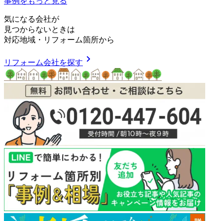
事例をもっと見る
気
に
な
る
会
社
が
見つからないときは
対応地域
・
リフォーム箇所
から
chevron_right
リフォーム会社を探す