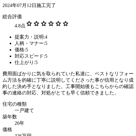
2024年07月12日施工完了
総合評価
star
star
star
star
star
star
4.8
点
提案力・説明:4
人柄・マナー:5
価格:5
対応スピード:5
仕上がり:5
費用面ばかりに気を取られていた私達に、ベストなリフォー
ム方法を的確に丁寧に説明してくださった事が信用となり成
約した決め手となりました。工事開始後もこちらからの確認
事の連絡の対応、対処がとても早く信頼できました。
住宅の種類
一戸建て
築年数
26年
価格
326万円