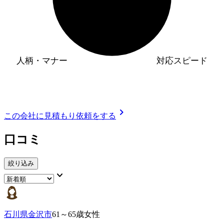
人柄・マナー
対応スピード
chevron_right
この会社に見積もり依頼をする
口コミ
絞り込み
keyboard_arrow_down
石川県金沢市
61～65歳女性