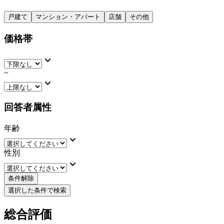
戸建て
マンション・アパート
店舗
その他
価格帯
keyboard_arrow_down
~
keyboard_arrow_down
回答者属性
年齢
keyboard_arrow_down
性別
keyboard_arrow_down
条件解除
選択した条件で検索
総合評価