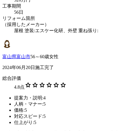
工事期間
56日
リフォーム箇所
（採用したメーカー）
屋根 塗装:エスケー化研、外壁 重ね張り:
富山県富山市
56～60歳女性
2024年06月20日施工完了
総合評価
star
star
star
star
star
star
4.8
点
提案力・説明:4
人柄・マナー:5
価格:5
対応スピード:5
仕上がり:5