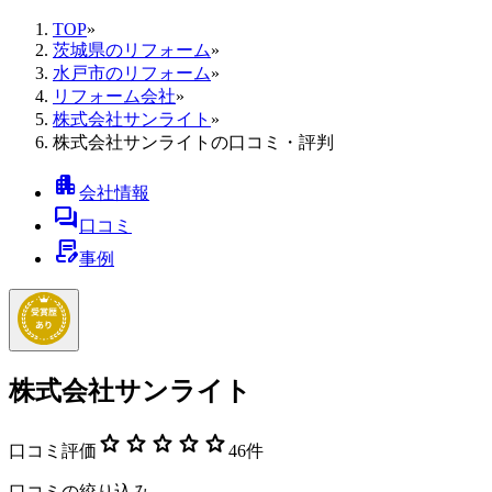
TOP
»
茨城県のリフォーム
»
水戸市のリフォーム
»
リフォーム会社
»
株式会社サンライト
»
株式会社サンライトの口コミ・評判
apartment
会社情報
forum
口コミ
contract_edit
事例
株式会社サンライト
star
star
star
star
star
口コミ評価
46
件
口コミの絞り込み