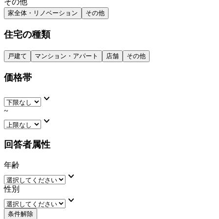
その他
家全体・リノベーション
その他
住宅の種類
戸建て
マンション・アパート
店舗
その他
価格帯
keyboard_arrow_down
~
keyboard_arrow_down
回答者属性
年齢
keyboard_arrow_down
性別
keyboard_arrow_down
条件解除