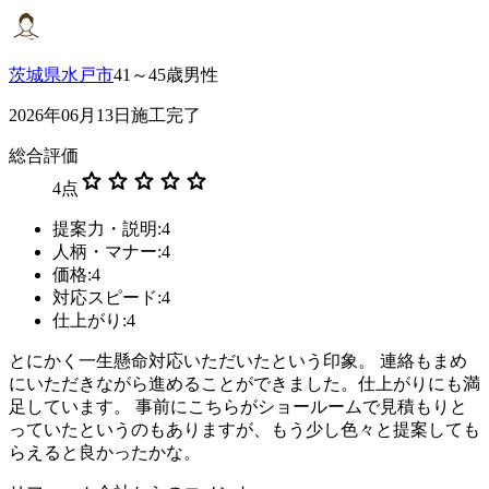
茨城県水戸市
41～45歳男性
2026年06月13日施工完了
総合評価
star
star
star
star
star
4
点
提案力・説明:4
人柄・マナー:4
価格:4
対応スピード:4
仕上がり:4
とにかく一生懸命対応いただいたという印象。 連絡もまめ
にいただきながら進めることができました。仕上がりにも満
足しています。 事前にこちらがショールームで見積もりと
っていたというのもありますが、もう少し色々と提案しても
らえると良かったかな。