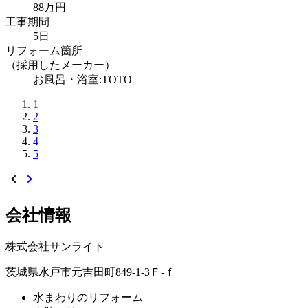
88万円
工事期間
5日
リフォーム箇所
（採用したメーカー）
お風呂・浴室:TOTO
1
2
3
4
5
chevron_left
chevron_right
会社情報
株式会社サンライト
茨城県水戸市元吉田町849-1-3Ｆ-ｆ
水まわりのリフォーム