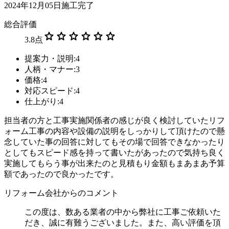
2024年12月05日施工完了
総合評価
star
star
star
star
star
star
3.8
点
提案力・説明:4
人柄・マナー:3
価格:4
対応スピード:4
仕上がり:4
担当者の方と工事実施関係者の感じが良く検討していたリフ
ォーム工事の内容や設備の説明をしっかりして頂けたので懸
念していた事の回答に対してもその場で回答できなかったり
としてもスピード感を持って書いたがあったので気持ち良く
実施してもらう事が出来たのと見積もり金額もまあまあ予算
額であったので良かったです。
リフォーム会社からのコメント
この度は、数ある業者の中から弊社に工事ご依頼いた
だき、誠に有難うございました。また、高い評価を頂