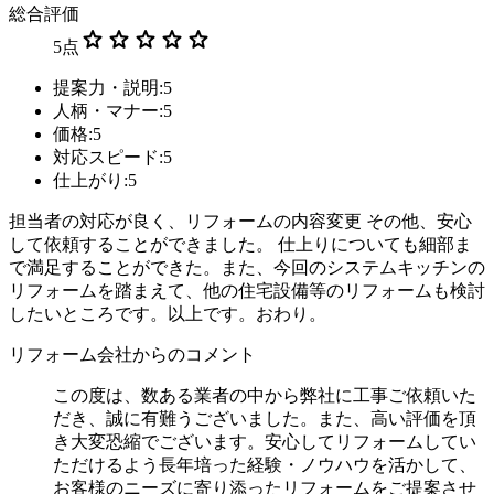
総合評価
star
star
star
star
star
5
点
提案力・説明:5
人柄・マナー:5
価格:5
対応スピード:5
仕上がり:5
担当者の対応が良く、リフォームの内容変更 その他、安心
して依頼することができました。 仕上りについても細部ま
で満足することができた。また、今回のシステムキッチンの
リフォームを踏まえて、他の住宅設備等のリフォームも検討
したいところです。以上です。おわり。
リフォーム会社からのコメント
この度は、数ある業者の中から弊社に工事ご依頼いた
だき、誠に有難うございました。また、高い評価を頂
き大変恐縮でございます。安心してリフォームしてい
ただけるよう長年培った経験・ノウハウを活かして、
お客様のニーズに寄り添ったリフォームをご提案させ