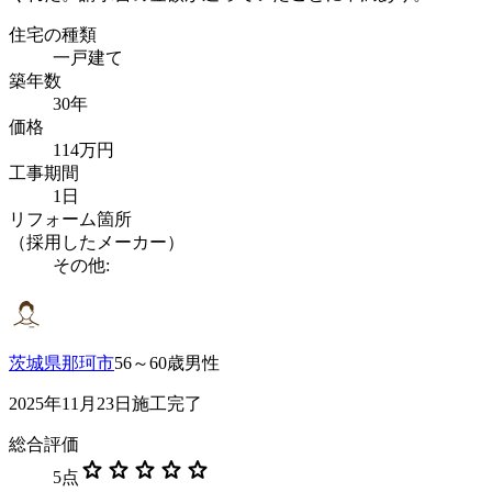
住宅の種類
一戸建て
築年数
30年
価格
114万円
工事期間
1日
リフォーム箇所
（採用したメーカー）
その他:
茨城県那珂市
56～60歳男性
2025年11月23日施工完了
総合評価
star
star
star
star
star
5
点