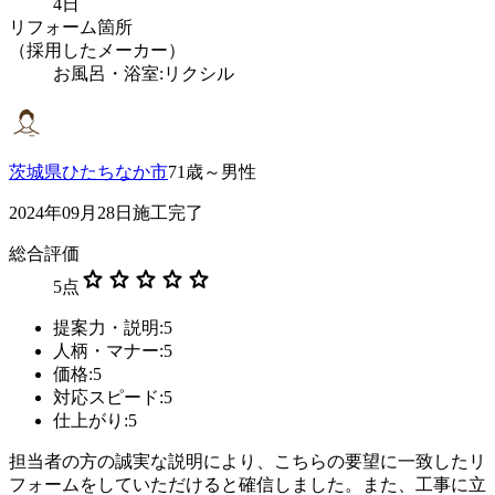
4日
リフォーム箇所
（採用したメーカー）
お風呂・浴室:リクシル
茨城県ひたちなか市
71歳～男性
2024年09月28日施工完了
総合評価
star
star
star
star
star
5
点
提案力・説明:5
人柄・マナー:5
価格:5
対応スピード:5
仕上がり:5
担当者の方の誠実な説明により、こちらの要望に一致したリ
フォームをしていただけると確信しました。また、工事に立