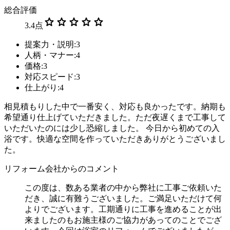
総合評価
star
star
star
star
star
3.4
点
提案力・説明:3
人柄・マナー:4
価格:3
対応スピード:3
仕上がり:4
相見積もりした中で一番安く、対応も良かったです。納期も
希望通り仕上げていただきました。ただ夜遅くまで工事して
いただいたのには少し恐縮しました。 今日から初めての入
浴です。快適な空間を作っていただきありがとうございまし
た。
リフォーム会社からのコメント
この度は、数ある業者の中から弊社に工事ご依頼いた
だき、誠に有難うございました。ご満足いただけて何
よりでございます。工期通りに工事を進めることが出
来ましたのもお施主様のご協力があってのことでござ