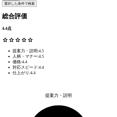
選択した条件で検索
総合評価
4.4
点
star
star
star
star
star
提案力・説明:4.5
人柄・マナー:4.5
価格:4.4
対応スピード:4.4
仕上がり:4.4
提案力・説明