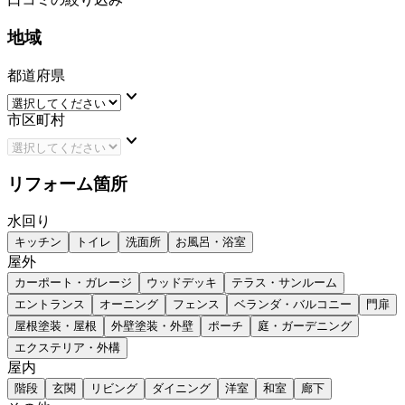
地域
都道府県
keyboard_arrow_down
市区町村
keyboard_arrow_down
リフォーム箇所
水回り
キッチン
トイレ
洗面所
お風呂・浴室
屋外
カーポート・ガレージ
ウッドデッキ
テラス・サンルーム
エントランス
オーニング
フェンス
ベランダ・バルコニー
門扉
屋根塗装・屋根
外壁塗装・外壁
ポーチ
庭・ガーデニング
エクステリア・外構
屋内
階段
玄関
リビング
ダイニング
洋室
和室
廊下