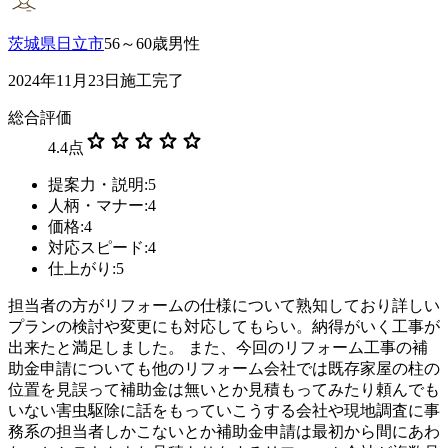
茨城県日立市
56～60歳男性
2024年11月23日施工完了
総合評価
star
star
star
star
star
4.4
点
提案力・説明:5
人柄・マナー:4
価格:4
対応スピード:4
仕上がり:5
担当者の方がリフォームの仕様について熟知しており詳しい
プランの検討や変更にも対応してもらい。納得がいく工事が
出来たと満足しました。 また、今回のリフォーム工事の補
助金申請についても他のリフォーム会社では既存家屋の柱の
位置を見誤って補助金は無いとか見積もってみたり頼んでも
いない害虫駆除に話をもっていこうする会社や現地調査に事
務系の担当者しかこないとか補助金申請は最初から間にあわ