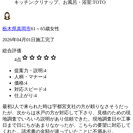
キッチン:クリナップ、お風呂・浴室:TOTO
栃木県真岡市
61～65歳女性
2026年04月01日施工完了
総合評価
star
star
star
star
star
4
点
提案力・説明:4
人柄・マナー:4
価格:4
対応スピード:4
仕上がり:4
最初2人で来られた時は宇都宮支社の方が頼りなさそうだっ
たが、次からは水戸の方が対応して下さり、見積のための現
地調査でいろいろ説明があり信頼できた。現地調査日や工事
日まで日にちがあまりなかったが、こちらの要望に対応して
くれた。請求書の金額が違っていたことに不満あり。