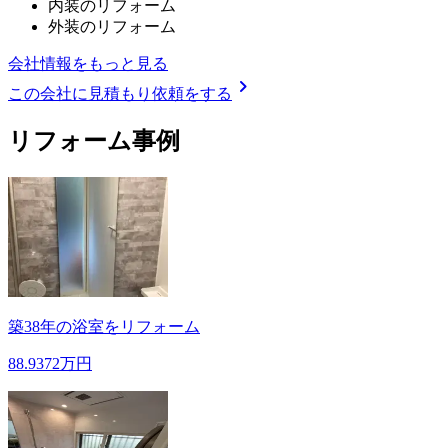
内装のリフォーム
外装のリフォーム
会社情報をもっと見る
chevron_right
この会社に見積もり依頼をする
リフォーム事例
築38年の浴室をリフォーム
88.9372万円