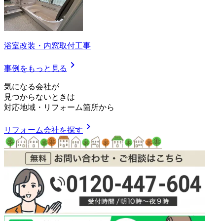
浴室改装・内窓取付工事
chevron_right
事例をもっと見る
気
に
な
る
会
社
が
見つからないときは
対応地域
・
リフォーム箇所
から
chevron_right
リフォーム会社を探す