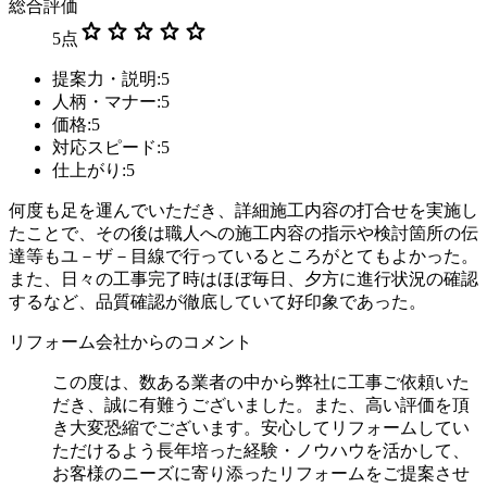
総合評価
star
star
star
star
star
5
点
提案力・説明:5
人柄・マナー:5
価格:5
対応スピード:5
仕上がり:5
何度も足を運んでいただき、詳細施工内容の打合せを実施し
たことで、その後は職人への施工内容の指示や検討箇所の伝
達等もユ－ザ－目線で行っているところがとてもよかった。
また、日々の工事完了時はほぼ毎日、夕方に進行状況の確認
するなど、品質確認が徹底していて好印象であった。
リフォーム会社からのコメント
この度は、数ある業者の中から弊社に工事ご依頼いた
だき、誠に有難うございました。また、高い評価を頂
き大変恐縮でございます。安心してリフォームしてい
ただけるよう長年培った経験・ノウハウを活かして、
お客様のニーズに寄り添ったリフォームをご提案させ