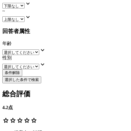
keyboard_arrow_down
~
keyboard_arrow_down
回答者属性
年齢
keyboard_arrow_down
性別
keyboard_arrow_down
条件解除
選択した条件で検索
総合評価
4.2
点
star
star
star
star
star