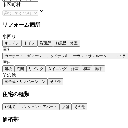
市区町村
keyboard_arrow_down
リフォーム箇所
水回り
キッチン
トイレ
洗面所
お風呂・浴室
屋外
カーポート・ガレージ
ウッドデッキ
テラス・サンルーム
エントラ
屋内
階段
玄関
リビング
ダイニング
洋室
和室
廊下
その他
家全体・リノベーション
その他
住宅の種類
戸建て
マンション・アパート
店舗
その他
価格帯