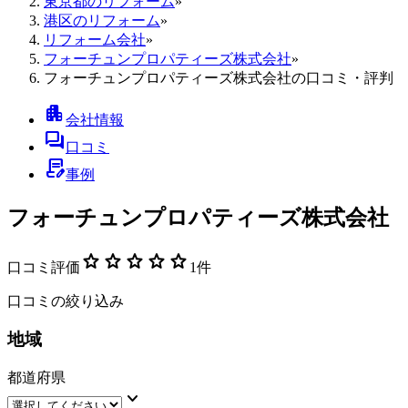
東京都のリフォーム
»
港区のリフォーム
»
リフォーム会社
»
フォーチュンプロパティーズ株式会社
»
フォーチュンプロパティーズ株式会社の口コミ・評判
apartment
会社情報
forum
口コミ
contract_edit
事例
フォーチュンプロパティーズ株式会社
star
star
star
star
star
口コミ評価
1
件
口コミの絞り込み
地域
都道府県
keyboard_arrow_down