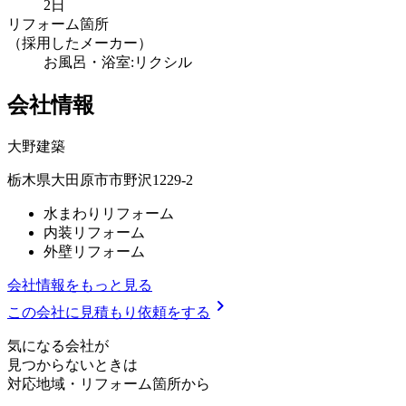
2日
リフォーム箇所
（採用したメーカー）
お風呂・浴室:リクシル
会社情報
大野建築
栃木県大田原市市野沢1229-2
水まわりリフォーム
内装リフォーム
外壁リフォーム
会社情報をもっと見る
chevron_right
この会社に見積もり依頼をする
気
に
な
る
会
社
が
見つからないときは
対応地域
・
リフォーム箇所
から