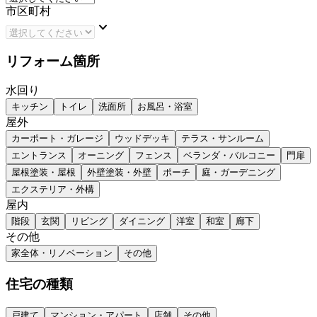
市区町村
keyboard_arrow_down
リフォーム箇所
水回り
キッチン
トイレ
洗面所
お風呂・浴室
屋外
カーポート・ガレージ
ウッドデッキ
テラス・サンルーム
エントランス
オーニング
フェンス
ベランダ・バルコニー
門扉
屋根塗装・屋根
外壁塗装・外壁
ポーチ
庭・ガーデニング
エクステリア・外構
屋内
階段
玄関
リビング
ダイニング
洋室
和室
廊下
その他
家全体・リノベーション
その他
住宅の種類
戸建て
マンション・アパート
店舗
その他