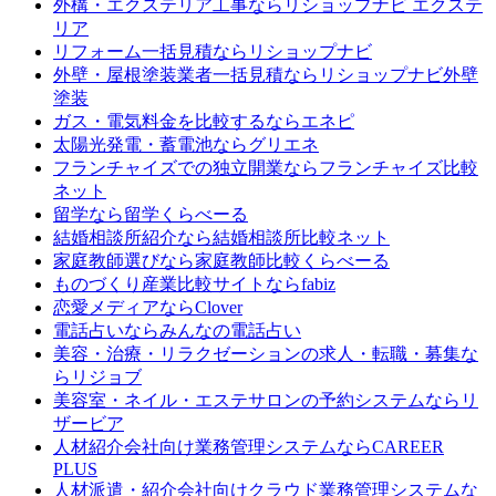
外構・エクステリア工事なら
リショップナビ エクステ
リア
リフォーム一括見積なら
リショップナビ
外壁・屋根塗装業者一括見積なら
リショップナビ外壁
塗装
ガス・電気料金を比較するなら
エネピ
太陽光発電・蓄電池なら
グリエネ
フランチャイズでの独立開業なら
フランチャイズ比較
ネット
留学なら
留学くらべーる
結婚相談所紹介なら
結婚相談所比較ネット
家庭教師選びなら
家庭教師比較くらべーる
ものづくり産業比較サイトなら
fabiz
恋愛メディアなら
Clover
電話占いなら
みんなの電話占い
美容・治療・リラクゼーションの求人・転職・募集な
ら
リジョブ
美容室・ネイル・エステサロンの予約システムなら
リ
ザービア
人材紹介会社向け業務管理システムなら
CAREER
PLUS
人材派遣・紹介会社向けクラウド業務管理システムな