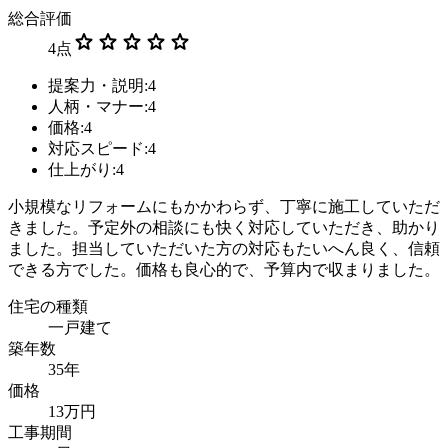
総合評価
star
star
star
star
star
4
点
提案力・説明:4
人柄・マナー:4
価格:4
対応スピード:4
仕上がり:4
小規模なリフォームにもかかわらず、丁寧に施工していただ
きました。予定外の相談にも快く対応していただき、助かり
ました。担当していただいた方の対応もたいへん良く、信頼
できる方でした。価格も良心的で、予算内で収まりました。
住宅の種類
一戸建て
築年数
35年
価格
13万円
工事期間