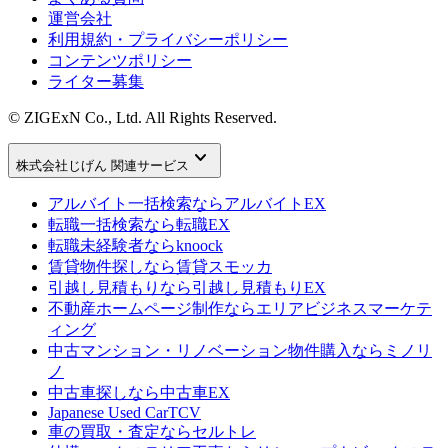
運営会社
利用規約・プライバシーポリシー
コンテンツポリシー
ライター募集
© ZIGExN Co., Ltd. All Rights Reserved.
keyboard_arrow_down
株式会社じげん 関連サービス
アルバイト一括検索なら
アルバイトEX
転職一括検索なら
転職EX
転職未経験者なら
knoock
賃貸物件探しなら
賃貸スモッカ
引越し見積もりなら
引越し見積もりEX
不動産ホームページ制作なら
エリアビジネスマーケテ
ィング
中古マンション・リノベーション物件購入なら
ミノリ
ノ
中古車探しなら
中古車EX
Japanese Used Car
TCV
車の買取・査定なら
セルトレ