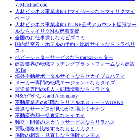
ら
MatchinGood
人材ビジネス事業者向けマイページなら
マイリクマイ
ページ
人材ビジネス事業者向けLINE公式アカウント拡張ツー
ルなら
マイリクMA/定着支援
全国のお仕事探しなら
ビズコミ
国内航空券・ホテルの予約・比較サイトなら
トラベリ
スト
ベビーシッターサービスなら
miraxsシッター
建設業界の転職マッチングプラットフォームなら
建設
JOBs
海外不動産ポータルサイトなら
セカイプロパティ
メーカー専門の転職エージェントなら
タイズ
運送業専門の求人・転職情報なら
ドラピタ
M&A仲介なら
and A company
不動産業界の転職なら
リアルエステートWORKS
最適なサービスが見つかる場所
ミナオシ
不動産売却一括査定なら
イエイ
独立・開業のスカウトサービスなら
リラパス
買取価格を比較するなら
ヒカカク！
保険の相談・見直しなら
保険マンモス