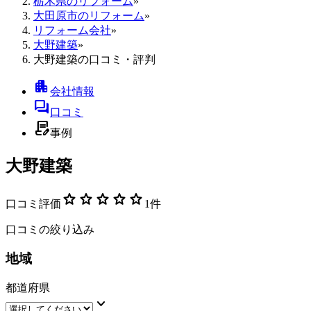
栃木県のリフォーム
»
大田原市のリフォーム
»
リフォーム会社
»
大野建築
»
大野建築の口コミ・評判
apartment
会社情報
forum
口コミ
contract_edit
事例
大野建築
star
star
star
star
star
口コミ評価
1
件
口コミの絞り込み
地域
都道府県
keyboard_arrow_down