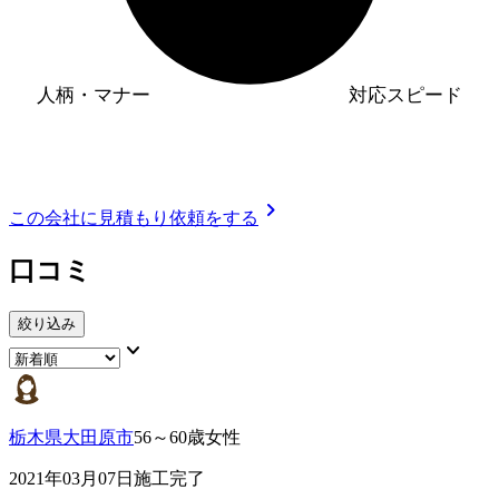
人柄・マナー
対応スピード
chevron_right
この会社に見積もり依頼をする
口コミ
絞り込み
keyboard_arrow_down
栃木県大田原市
56～60歳女性
2021年03月07日施工完了