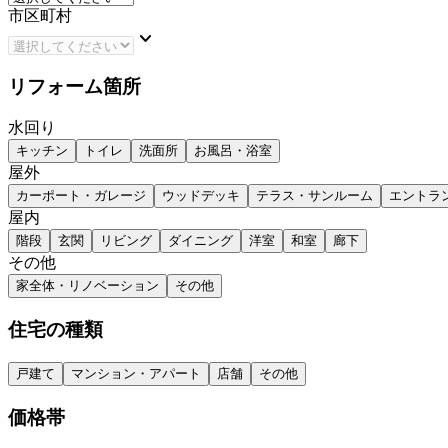
市区町村
keyboard_arrow_down
リフォーム箇所
水回り
キッチン
トイレ
洗面所
お風呂・浴室
屋外
カーポート・ガレージ
ウッドデッキ
テラス・サンルーム
エントラ
屋内
階段
玄関
リビング
ダイニング
洋室
和室
廊下
その他
家全体・リノベーション
その他
住宅の種類
戸建て
マンション・アパート
店舗
その他
価格帯