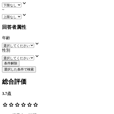
keyboard_arrow_down
~
keyboard_arrow_down
回答者属性
年齢
keyboard_arrow_down
性別
keyboard_arrow_down
条件解除
選択した条件で検索
総合評価
3.7
点
star
star
star
star
star
star