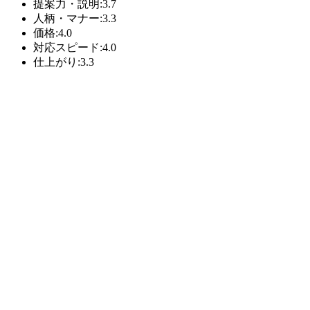
提案力・説明:3.7
人柄・マナー:3.3
価格:4.0
対応スピード:4.0
仕上がり:3.3