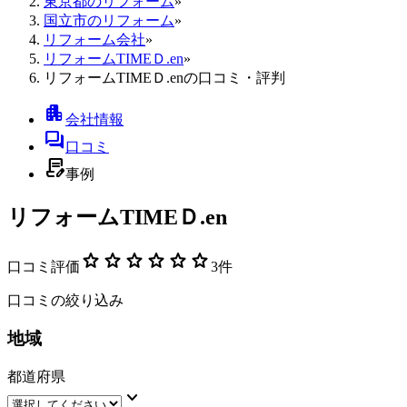
東京都のリフォーム
»
国立市のリフォーム
»
リフォーム会社
»
リフォームTIMEＤ.en
»
リフォームTIMEＤ.enの口コミ・評判
apartment
会社情報
forum
口コミ
contract_edit
事例
リフォームTIMEＤ.en
star
star
star
star
star
star
口コミ評価
3
件
口コミの絞り込み
地域
都道府県
keyboard_arrow_down