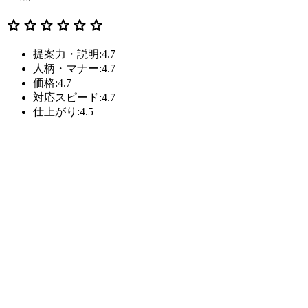
star
star
star
star
star
star
提案力・説明:4.7
人柄・マナー:4.7
価格:4.7
対応スピード:4.7
仕上がり:4.5