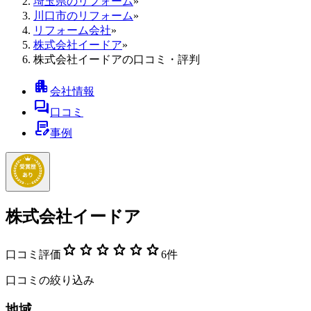
埼玉県のリフォーム
»
川口市のリフォーム
»
リフォーム会社
»
株式会社イードア
»
株式会社イードアの口コミ・評判
apartment
会社情報
forum
口コミ
contract_edit
事例
株式会社イードア
star
star
star
star
star
star
口コミ評価
6
件
口コミの絞り込み
地域