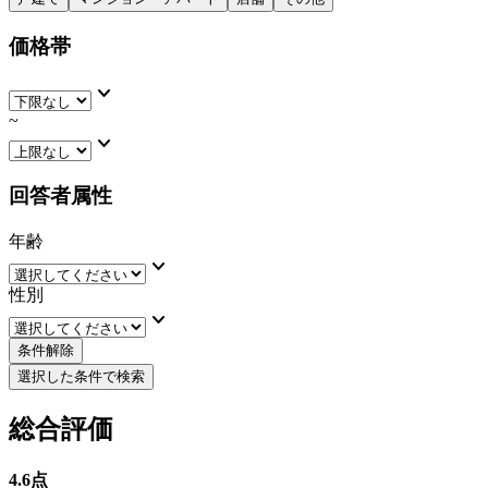
価格帯
keyboard_arrow_down
~
keyboard_arrow_down
回答者属性
年齢
keyboard_arrow_down
性別
keyboard_arrow_down
条件解除
選択した条件で検索
総合評価
4.6
点