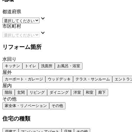
都道府県
keyboard_arrow_down
市区町村
keyboard_arrow_down
リフォーム箇所
水回り
キッチン
トイレ
洗面所
お風呂・浴室
屋外
カーポート・ガレージ
ウッドデッキ
テラス・サンルーム
エントラ
屋内
階段
玄関
リビング
ダイニング
洋室
和室
廊下
その他
家全体・リノベーション
その他
住宅の種類
戸建て
マンション・アパート
店舗
その他