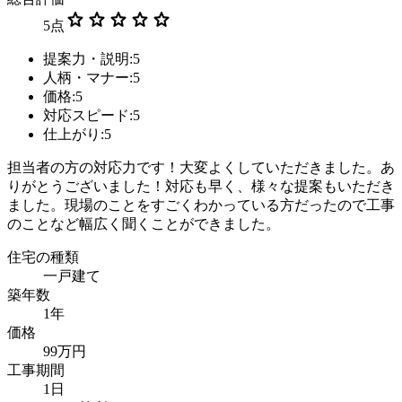
star
star
star
star
star
5
点
提案力・説明:5
人柄・マナー:5
価格:5
対応スピード:5
仕上がり:5
担当者の方の対応力です！大変よくしていただきました。あ
りがとうございました！対応も早く、様々な提案もいただき
ました。現場のことをすごくわかっている方だったので工事
のことなど幅広く聞くことができました。
住宅の種類
一戸建て
築年数
1年
価格
99万円
工事期間
1日