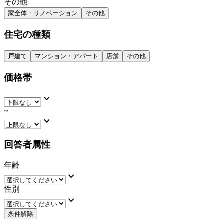
その他
家全体・リノベーション
その他
住宅の種類
戸建て
マンション・アパート
店舗
その他
価格帯
keyboard_arrow_down
~
keyboard_arrow_down
回答者属性
年齢
keyboard_arrow_down
性別
keyboard_arrow_down
条件解除