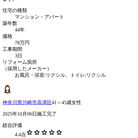
住宅の種類
マンション・アパート
築年数
44年
価格
78万円
工事期間
3日
リフォーム箇所
（採用したメーカー）
お風呂・浴室:リクシル、トイレ:リクシル
神奈川県川崎市高津区
41～45歳女性
2025年10月06日施工完了
総合評価
star
star
star
star
star
4.4
点