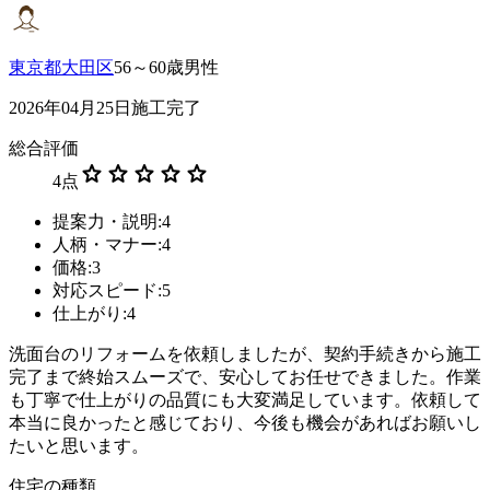
東京都大田区
56～60歳男性
2026年04月25日施工完了
総合評価
star
star
star
star
star
4
点
提案力・説明:4
人柄・マナー:4
価格:3
対応スピード:5
仕上がり:4
洗面台のリフォームを依頼しましたが、契約手続きから施工
完了まで終始スムーズで、安心してお任せできました。作業
も丁寧で仕上がりの品質にも大変満足しています。依頼して
本当に良かったと感じており、今後も機会があればお願いし
たいと思います。
住宅の種類