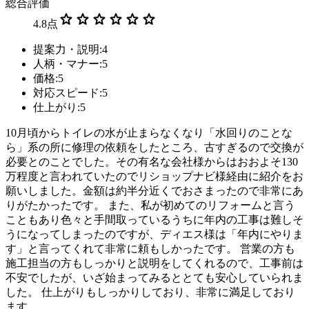
総合評価
star
star
star
star
star
star
4.8
点
提案力・説明:4
人柄・マナー:5
価格:5
対応スピード:5
仕上がり:5
10月頃からトイレの水が止まらなくなり「水回りのことな
ら」系の所に修理の依頼をしたところ、古すぎるので交換が
必要とのことでした。その有名な会社様からはおおよそ130
万程度と言われていたのでリショップナビ様経由に紹介をお
願いしました。金額は約半分近くでおさまったので非常にあ
りがたかったです。 また、私が初めてのリフォームと言う
こともあり色々と手間取っているうちに年内の工事は難しそ
うになってしまったのですが、ディエス様は「年内にやりま
す」と言ってくれて非常に頼もしかったです。 営業の方も
施工担当の方もしっかりと説明をしてくれるので、工事前は
不安でしたが、いざ始まってみるととても安心していられま
した。 仕上がりもしっかりしており、非常に満足しており
ます。