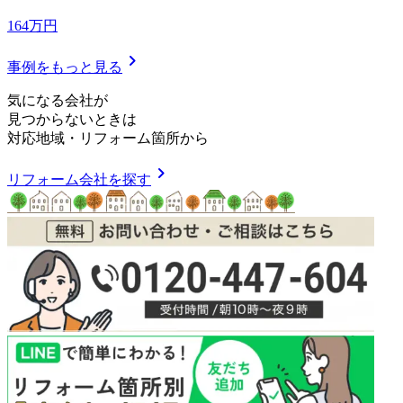
164万円
chevron_right
事例をもっと見る
気
に
な
る
会
社
が
見つからないときは
対応地域
・
リフォーム箇所
から
chevron_right
リフォーム会社を探す