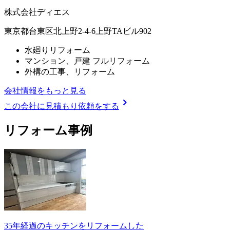
株式会社ディエス
東京都台東区北上野2-4-6上野TAビル902
水廻りリフォーム
マンション、戸建 フルリフォーム
外構の工事、リフォーム
会社情報をもっと見る
chevron_right
この会社に見積もり依頼をする
リフォーム事例
35年経過のキッチンをリフォームした