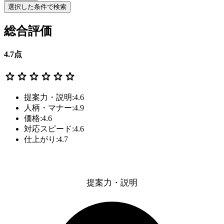
選択した条件で検索
総合評価
4.7
点
star
star
star
star
star
star
提案力・説明:4.6
人柄・マナー:4.9
価格:4.6
対応スピード:4.6
仕上がり:4.7
提案力・説明