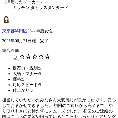
（採用したメーカー）
キッチン:タカラスタンダード
東京都墨田区
36～40歳女性
2025年06月21日施工完了
総合評価
star
star
star
star
star
5
点
提案力・説明:5
人柄・マナー:5
価格:5
対応スピード:5
仕上がり:5
担当していただいたみなさん大変感じが良かったです。安心
しておまかせできました。 初回のご連絡から完了まで、や
り取りもさほど待たずにスムーズでした。 初回のご連絡の
際はこちらの要望や困っているところをしっかりヒアリング