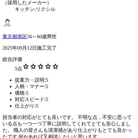
（採用したメーカー）
キッチン:リクシル
東京都港区
56～60歳男性
2025年09月12日施工完了
総合評価
star
star
star
star
star
5
点
提案力・説明:5
人柄・マナー:5
価格:5
対応スピード:5
仕上がり:5
担当者の対応がとても良いです。 不明な点，不安に思って
いる点も一つ一つ丁寧に説明してくれてとても安心しまし
た。 職人の皆さんも清潔感があり仕上がりもとても良かっ
たです 何かあれば又相談したいと思います。