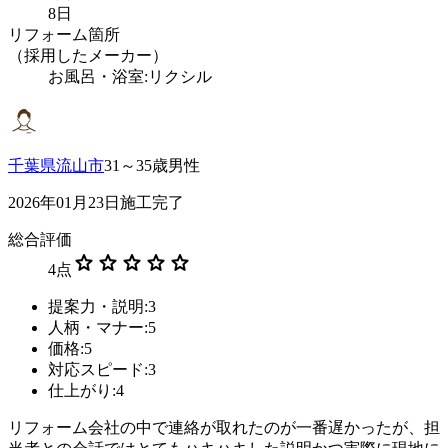
8日
リフォーム箇所
（採用したメーカー）
お風呂・浴室:リクシル
千葉県流山市
31～35歳男性
2026年01月23日施工完了
総合評価
star
star
star
star
star
4
点
提案力・説明:3
人柄・マナー:5
価格:5
対応スピード:3
仕上がり:4
リフォーム会社の中で連絡が取れたのが一番遅かったが、担