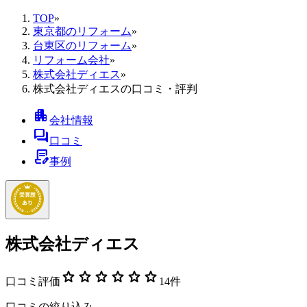
TOP
»
東京都のリフォーム
»
台東区のリフォーム
»
リフォーム会社
»
株式会社ディエス
»
株式会社ディエスの口コミ・評判
apartment
会社情報
forum
口コミ
contract_edit
事例
株式会社ディエス
star
star
star
star
star
star
口コミ評価
14
件
口コミの絞り込み