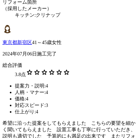
リフォーム箇所
（採用したメーカー）
キッチン:クリナップ
東京都新宿区
41～45歳女性
2024年07月06日施工完了
総合評価
star
star
star
star
star
star
3.8
点
提案力・説明:4
人柄・マナー:4
価格:4
対応スピード:3
仕上がり:4
希望に沿った提案をしてもらえました こちらの要望を細か
く聞いてもらえました 設置工事も丁寧に行っていただき、
説明も適切でした 予算的にも満足の出来です またリフォ