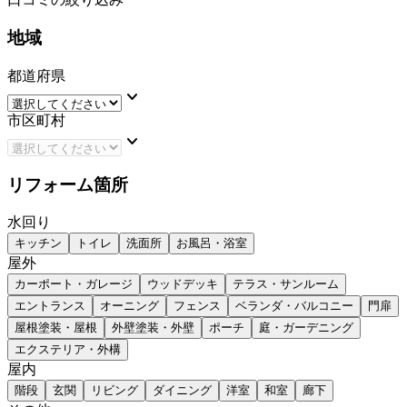
地域
都道府県
keyboard_arrow_down
市区町村
keyboard_arrow_down
リフォーム箇所
水回り
キッチン
トイレ
洗面所
お風呂・浴室
屋外
カーポート・ガレージ
ウッドデッキ
テラス・サンルーム
エントランス
オーニング
フェンス
ベランダ・バルコニー
門扉
屋根塗装・屋根
外壁塗装・外壁
ポーチ
庭・ガーデニング
エクステリア・外構
屋内
階段
玄関
リビング
ダイニング
洋室
和室
廊下