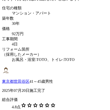
住宅の種類
マンション・アパート
築年数
30年
価格
92万円
工事期間
4日
リフォーム箇所
（採用したメーカー）
お風呂・浴室:TOTO、トイレ:TOTO
東京都世田谷区
41～45歳男性
2025年07月20日施工完了
総合評価
star
star
star
star
star
star
4.8
点