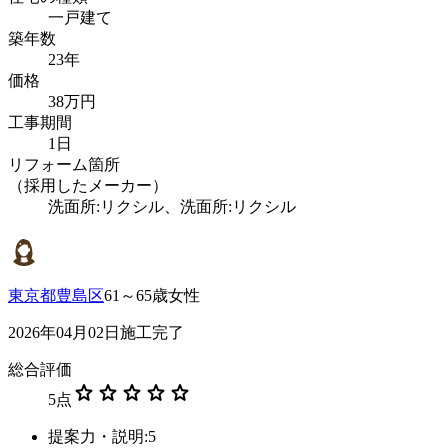
一戸建て
築年数
23年
価格
38万円
工事期間
1日
リフォーム箇所
（採用したメーカー）
洗面所:リクシル、洗面所:リクシル
東京都豊島区
61～65歳女性
2026年04月02日施工完了
総合評価
star
star
star
star
star
5
点
提案力・説明:5