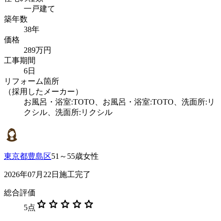
一戸建て
築年数
38年
価格
289万円
工事期間
6日
リフォーム箇所
（採用したメーカー）
お風呂・浴室:TOTO、お風呂・浴室:TOTO、洗面所:リ
クシル、洗面所:リクシル
東京都豊島区
51～55歳女性
2026年07月22日施工完了
総合評価
star
star
star
star
star
5
点