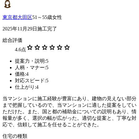
東京都大田区
51～55歳女性
2025年11月29日施工完了
総合評価
star
star
star
star
star
star
4.6
点
提案力・説明:5
人柄・マナー:5
価格:4
対応スピード:5
仕上がり:4
当マンションに施工経験が豊富にあり、建物の見えない部分
まで把握しているので、当マンションに適した提案をしてい
ただけた。また、国と都の補助金についての説明もあり、情
報量が多く、選択の幅が広がった。適切な提案と、丁寧な対
応で、信頼して施工を任せることができた。
住宅の種類