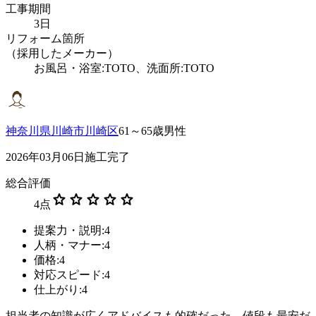
工事期間
3日
リフォーム箇所
（採用したメーカー）
お風呂・浴室:TOTO、洗面所:TOTO
神奈川県川崎市川崎区
61～65歳男性
2026年03月06日施工完了
総合評価
star
star
star
star
star
4
点
提案力・説明:4
人柄・マナー:4
価格:4
対応スピード:4
仕上がり:4
担当者の知識が広くアドバイスも的確だった。値段も最安だ