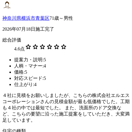
神奈川県横浜市青葉区
71歳～男性
2026年07月18日施工完了
総合評価
star
star
star
star
star
star
4.6
点
提案力・説明:5
人柄・マナー:4
価格:5
対応スピード:5
仕上がり:4
４社に見積をお願いしましたが、こちらの株式会社エルエス
コーポレーションさんの見積金額が最も低価格でした。工期
も４社の中では最短でした。 また、洗面所のドア交換な
ど、こちらの要望に沿った施工提案をしていただき、大変満
足しています。
住宅の種類