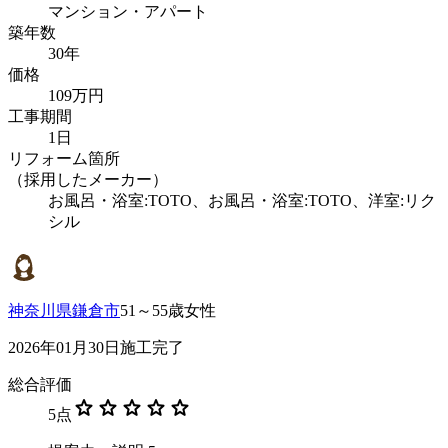
マンション・アパート
築年数
30年
価格
109万円
工事期間
1日
リフォーム箇所
（採用したメーカー）
お風呂・浴室:TOTO、お風呂・浴室:TOTO、洋室:リク
シル
神奈川県鎌倉市
51～55歳女性
2026年01月30日施工完了
総合評価
star
star
star
star
star
5
点