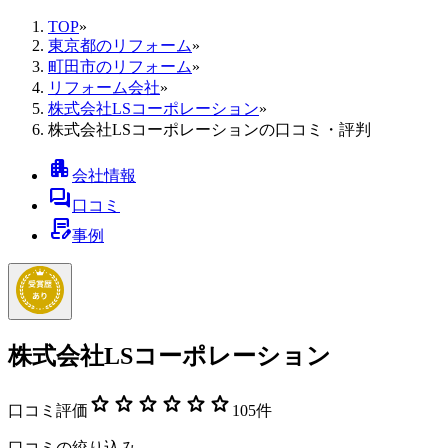
TOP
»
東京都のリフォーム
»
町田市のリフォーム
»
リフォーム会社
»
株式会社LSコーポレーション
»
株式会社LSコーポレーションの口コミ・評判
apartment
会社情報
forum
口コミ
contract_edit
事例
株式会社LSコーポレーション
star
star
star
star
star
star
口コミ評価
105
件
口コミの絞り込み