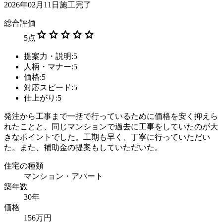
2026年02月11日施工完了
総合評価
star
star
star
star
star
5
点
提案力・説明:5
人柄・マナー:5
価格:5
対応スピード:5
仕上がり:5
発注から工事まで一括で行っているために価格を安く抑えら
れたことと、同じマンションで過去に工事をしていたのが大
きなポイントでした。工期も早く、丁寧に行っていただい
た。また、補助金の提案もしていただいた。
住宅の種類
マンション・アパート
築年数
30年
価格
156万円