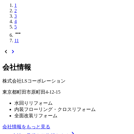
1
2
3
4
5
more_horiz
11
chevron_left
chevron_right
会社情報
株式会社LSコーポレーション
東京都町田市原町田4-12-15
水回りリフォーム
内装フローリング・クロスリフォーム
全面改装リフォーム
会社情報をもっと見る
chevron_right