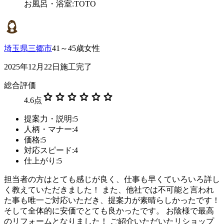
お風呂・浴室:TOTO
埼玉県三郷市
41～45歳女性
2025年12月22日施工完了
総合評価
star
star
star
star
star
star
4.6
点
提案力・説明:5
人柄・マナー:4
価格:5
対応スピード:4
仕上がり:5
担当者の方はとても感じが良く、仕事も早くていろいろ詳し
く教えていただきました！ また、他社では不可能と言われ
た事も唯一ご対応いただき、提案力が素晴らしかったです！
そして全体的に安価でとても良かったです。 お陰様で最高
のリフォームとなりました！ ご紹介いただいたリショップ