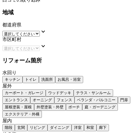
地域
都道府県
keyboard_arrow_down
市区町村
keyboard_arrow_down
リフォーム箇所
水回り
キッチン
トイレ
洗面所
お風呂・浴室
屋外
カーポート・ガレージ
ウッドデッキ
テラス・サンルーム
エントランス
オーニング
フェンス
ベランダ・バルコニー
門扉
屋根塗装・屋根
外壁塗装・外壁
ポーチ
庭・ガーデニング
エクステリア・外構
屋内
階段
玄関
リビング
ダイニング
洋室
和室
廊下