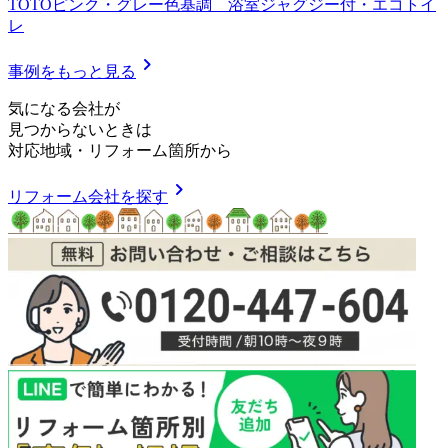
TOTOピンク・グレー色基調 浴室ジャグジー付・エコトイ
レ
chevron_right
事例をもっと見る
気
に
な
る
会
社
が
見つからないときは
対応地域
・
リフォーム箇所
から
chevron_right
リフォーム会社を探す