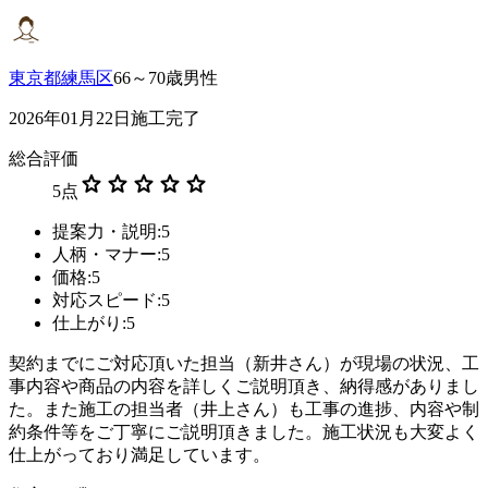
東京都練馬区
66～70歳男性
2026年01月22日施工完了
総合評価
star
star
star
star
star
5
点
提案力・説明:5
人柄・マナー:5
価格:5
対応スピード:5
仕上がり:5
契約までにご対応頂いた担当（新井さん）が現場の状況、工
事内容や商品の内容を詳しくご説明頂き、納得感がありまし
た。また施工の担当者（井上さん）も工事の進捗、内容や制
約条件等をご丁寧にご説明頂きました。施工状況も大変よく
仕上がっており満足しています。