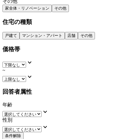
その他
家全体・リノベーション
その他
住宅の種類
戸建て
マンション・アパート
店舗
その他
価格帯
keyboard_arrow_down
~
keyboard_arrow_down
回答者属性
年齢
keyboard_arrow_down
性別
keyboard_arrow_down
条件解除