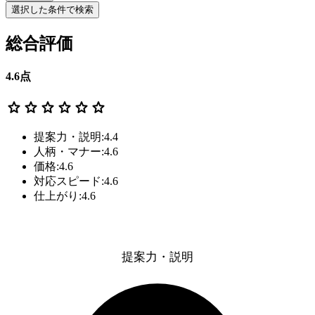
選択した条件で検索
総合評価
4.6
点
star
star
star
star
star
star
提案力・説明:4.4
人柄・マナー:4.6
価格:4.6
対応スピード:4.6
仕上がり:4.6
提案力・説明