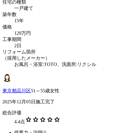
住宅の種類
一戸建て
築年数
15年
価格
129万円
工事期間
2日
リフォーム箇所
（採用したメーカー）
お風呂・浴室:TOTO、洗面所:リクシル
東京都品川区
51～55歳女性
2025年12月05日施工完了
総合評価
star
star
star
star
star
4.4
点
提案力・説明:5