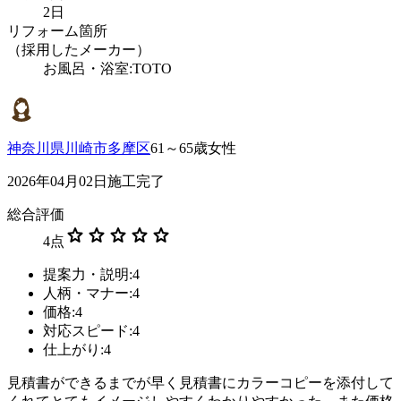
2日
リフォーム箇所
（採用したメーカー）
お風呂・浴室:TOTO
神奈川県川崎市多摩区
61～65歳女性
2026年04月02日施工完了
総合評価
star
star
star
star
star
4
点
提案力・説明:4
人柄・マナー:4
価格:4
対応スピード:4
仕上がり:4
見積書ができるまでが早く見積書にカラーコピーを添付して