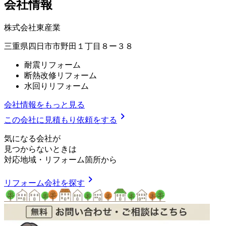
会社情報
株式会社東産業
三重県四日市市野田１丁目８ー３８
耐震リフォーム
断熱改修リフォーム
水回りリフォーム
会社情報をもっと見る
chevron_right
この会社に見積もり依頼をする
気
に
な
る
会
社
が
見つからないときは
対応地域
・
リフォーム箇所
から
chevron_right
リフォーム会社を探す