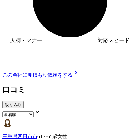
人柄・マナー
対応スピード
chevron_right
この会社に見積もり依頼をする
口コミ
絞り込み
keyboard_arrow_down
三重県四日市市
61～65歳女性