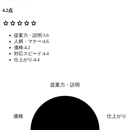
4.2
点
star
star
star
star
star
提案力・説明:3.6
人柄・マナー:4.6
価格:4.2
対応スピード:4.4
仕上がり:4.4
提案力・説明
価格
仕上がり