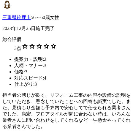
三重県鈴鹿市
56～60歳女性
2023年12月25日施工完了
総合評価
star
star
star
star
star
3
点
提案力・説明:2
人柄・マナー:3
価格:3
対応スピード:4
仕上がり:3
担当者の感じが良く、リフォーム工事の内容や設備の説明を
していただき、懸念していたことへの回答も誠実でした。ま
た、見積もり金額も予算内で安心してで任せられる業者さん
でした。康宏、フロアタイルが間に合わない時は、いろんな
業者さんに問い合わせをしてくれるなど一生懸命やってくれ
る業者さんでした。