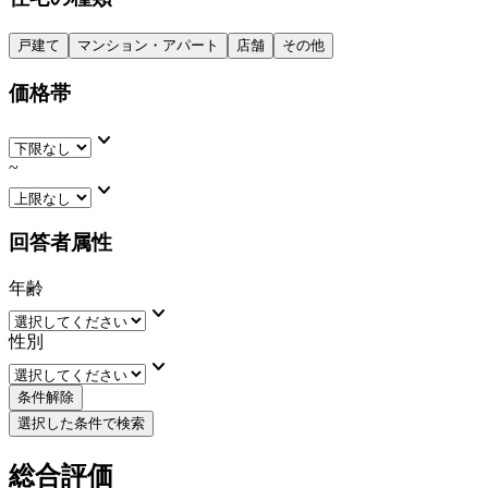
戸建て
マンション・アパート
店舗
その他
価格帯
keyboard_arrow_down
~
keyboard_arrow_down
回答者属性
年齢
keyboard_arrow_down
性別
keyboard_arrow_down
条件解除
選択した条件で検索
総合評価