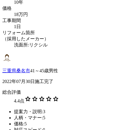
10年
価格
18万円
工事期間
1日
リフォーム箇所
（採用したメーカー）
洗面所:リクシル
三重県桑名市
41～45歳男性
2022年07月30日施工完了
総合評価
star
star
star
star
star
4.4
点
提案力・説明:3
人柄・マナー:5
価格:5
対応スピード:5