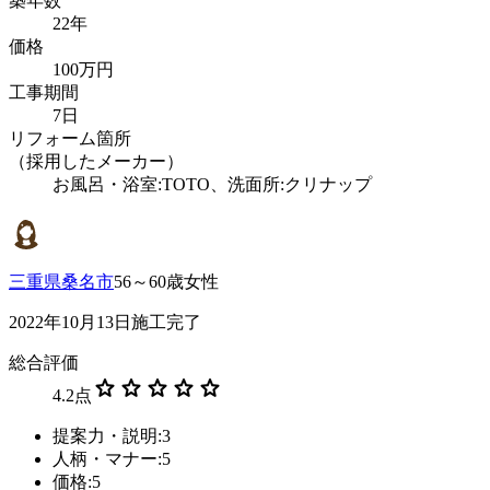
築年数
22年
価格
100万円
工事期間
7日
リフォーム箇所
（採用したメーカー）
お風呂・浴室:TOTO、洗面所:クリナップ
三重県桑名市
56～60歳女性
2022年10月13日施工完了
総合評価
star
star
star
star
star
4.2
点
提案力・説明:3
人柄・マナー:5
価格:5