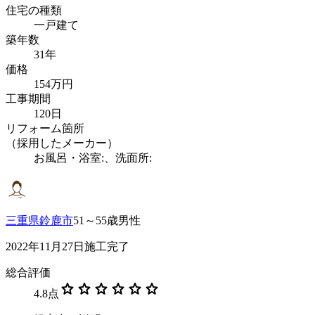
住宅の種類
一戸建て
築年数
31年
価格
154万円
工事期間
120日
リフォーム箇所
（採用したメーカー）
お風呂・浴室:、洗面所:
三重県鈴鹿市
51～55歳男性
2022年11月27日施工完了
総合評価
star
star
star
star
star
star
4.8
点