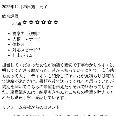
2025年12月25日施工完了
総合評価
star
star
star
star
star
star
4.8
点
提案力・説明:5
人柄・マナー:5
価格:4
対応スピード:5
仕上がり:5
担当してくださった女性が物凄く親切で丁寧わかりやすく説
明してくださり助かった。昔から知っている会社で、安心感
もあって大手エディオンも紹介して頂いたが見積もりは電話
で連絡が来ただけ。書類を後で送ってくれると思っていたが
納期を聞いてこちらの希望を伝えたがそれで終わってしまっ
た。東産業さんは、納期もきちんとこちらの希望を叶えてく
れたし迅速丁寧。感謝しています。
リフォーム会社からのコメント