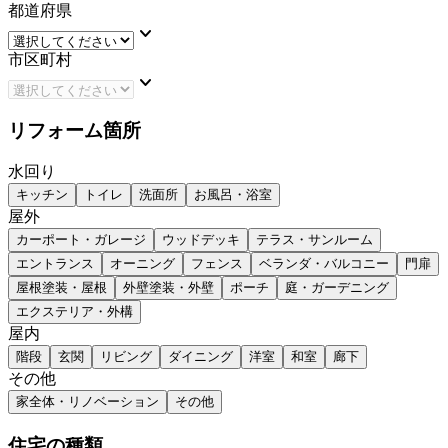
都道府県
keyboard_arrow_down
市区町村
keyboard_arrow_down
リフォーム箇所
水回り
キッチン
トイレ
洗面所
お風呂・浴室
屋外
カーポート・ガレージ
ウッドデッキ
テラス・サンルーム
エントランス
オーニング
フェンス
ベランダ・バルコニー
門扉
屋根塗装・屋根
外壁塗装・外壁
ポーチ
庭・ガーデニング
エクステリア・外構
屋内
階段
玄関
リビング
ダイニング
洋室
和室
廊下
その他
家全体・リノベーション
その他
住宅の種類