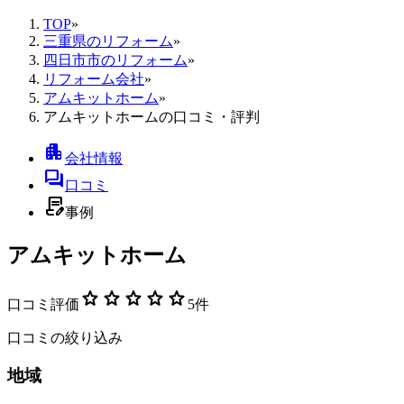
TOP
»
三重県のリフォーム
»
四日市市のリフォーム
»
リフォーム会社
»
アムキットホーム
»
アムキットホームの口コミ・評判
apartment
会社情報
forum
口コミ
contract_edit
事例
アムキットホーム
star
star
star
star
star
口コミ評価
5
件
口コミの絞り込み
地域