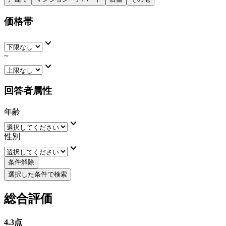
価格帯
keyboard_arrow_down
~
keyboard_arrow_down
回答者属性
年齢
keyboard_arrow_down
性別
keyboard_arrow_down
条件解除
選択した条件で検索
総合評価
4.3
点