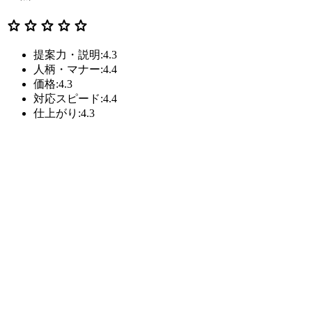
star
star
star
star
star
提案力・説明:4.3
人柄・マナー:4.4
価格:4.3
対応スピード:4.4
仕上がり:4.3