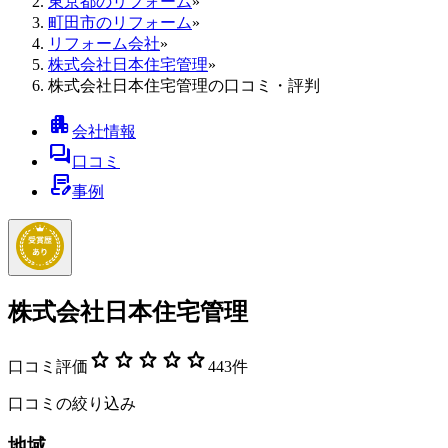
東京都のリフォーム
»
町田市のリフォーム
»
リフォーム会社
»
株式会社日本住宅管理
»
株式会社日本住宅管理の口コミ・評判
apartment
会社情報
forum
口コミ
contract_edit
事例
株式会社日本住宅管理
star
star
star
star
star
口コミ評価
443
件
口コミの絞り込み
地域