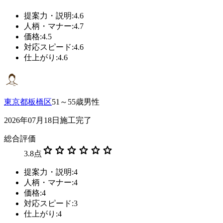
提案力・説明:4.6
人柄・マナー:4.7
価格:4.5
対応スピード:4.6
仕上がり:4.6
東京都板橋区
51～55歳男性
2026年07月18日施工完了
総合評価
star
star
star
star
star
star
3.8
点
提案力・説明:4
人柄・マナー:4
価格:4
対応スピード:3
仕上がり:4