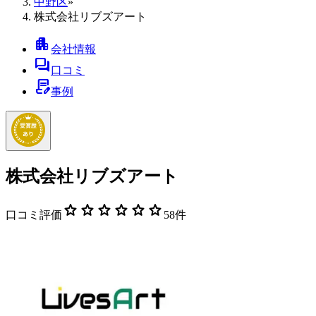
中野区
»
株式会社リブズアート
apartment
会社情報
forum
口コミ
contract_edit
事例
株式会社リブズアート
star
star
star
star
star
star
口コミ評価
58
件