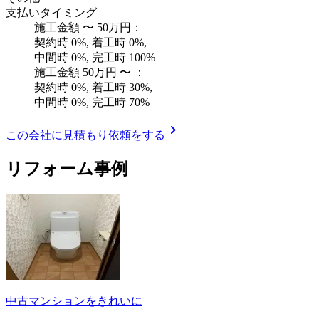
支払いタイミング
施工金額
〜
50万円
：
契約時
0
%, 着工時
0
%,
中間時
0
%, 完工時
100
%
施工金額
50万円
〜
：
契約時
0
%, 着工時
30
%,
中間時
0
%, 完工時
70
%
chevron_right
この会社に見積もり依頼をする
リフォーム事例
中古マンションをきれいに