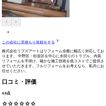
chevron_left
chevron_right
chevron_right
この会社に見積もり依頼をする
株式会社リブズアートはリフォーム全般に幅広く対応してお
ります。 中野区・杉並区を中心に水回りのトラブル、内装
リフォームを手掛け、確かな施工技術を低コストでご提供さ
せていただきます。フルリフォームをお考えなら、私共にお
任せください。
口コミ・評価
4.6
点
star
star
star
star
star
star