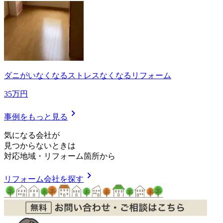
ダニがいなくなるストレスなくなるリフォーム
35万円
chevron_right
事例をもっと見る
気
に
な
る
会
社
が
見つからないときは
対応地域
・
リフォーム箇所
から
chevron_right
リフォーム会社を探す