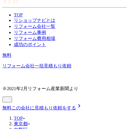
TOP
リショップナビとは
リフォーム会社一覧
リフォーム事例
リフォーム費用相場
成功のポイント
無料
リフォーム会社一括見積もり依頼
※2021年2月リフォーム産業新聞より
chevron_right
無料
この会社に見積もり依頼をする
TOP
»
東京都
»