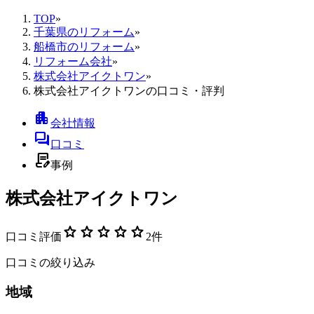
TOP
»
千葉県のリフォーム
»
船橋市のリフォーム
»
リフォーム会社
»
株式会社アイクトワン
»
株式会社アイクトワンの口コミ・評判
apartment
会社情報
forum
口コミ
contract_edit
事例
株式会社アイクトワン
star
star
star
star
star
口コミ評価
2
件
口コミの絞り込み
地域