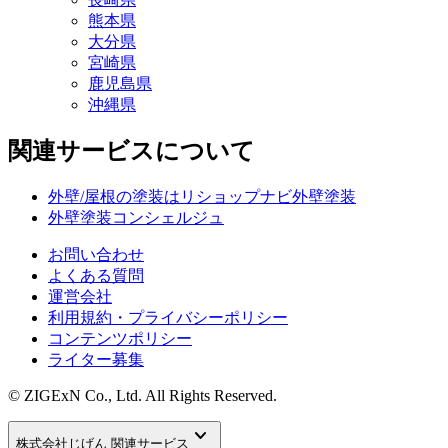
熊本県
大分県
宮崎県
鹿児島県
沖縄県
関連サービスについて
外壁/屋根の塗装はリショップナビ外壁塗装
外壁塗装コンシェルジュ
お問い合わせ
よくある質問
運営会社
利用規約・プライバシーポリシー
コンテンツポリシー
ライター募集
© ZIGExN Co., Ltd. All Rights Reserved.
keyboard_arrow_down
株式会社じげん 関連サービス