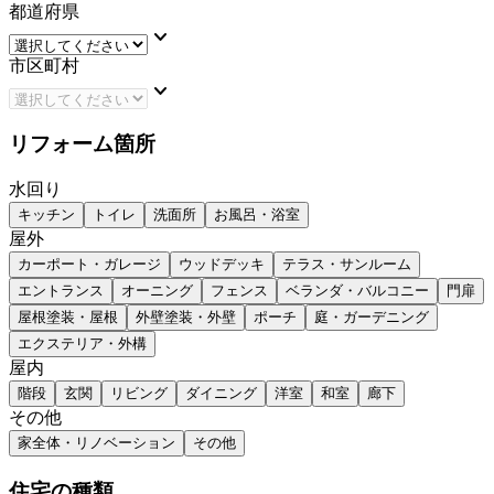
都道府県
keyboard_arrow_down
市区町村
keyboard_arrow_down
リフォーム箇所
水回り
キッチン
トイレ
洗面所
お風呂・浴室
屋外
カーポート・ガレージ
ウッドデッキ
テラス・サンルーム
エントランス
オーニング
フェンス
ベランダ・バルコニー
門扉
屋根塗装・屋根
外壁塗装・外壁
ポーチ
庭・ガーデニング
エクステリア・外構
屋内
階段
玄関
リビング
ダイニング
洋室
和室
廊下
その他
家全体・リノベーション
その他
住宅の種類