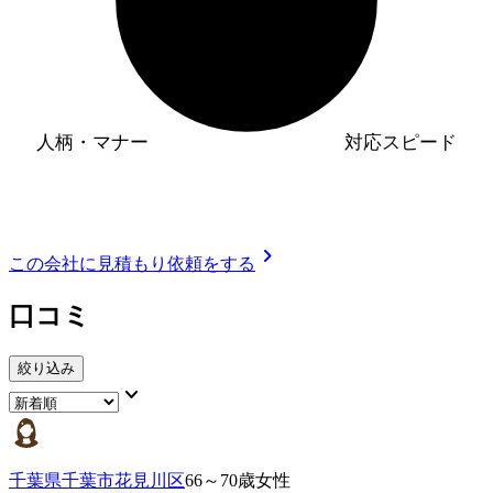
人柄・マナー
対応スピード
chevron_right
この会社に見積もり依頼をする
口コミ
絞り込み
keyboard_arrow_down
千葉県千葉市花見川区
66～70歳女性