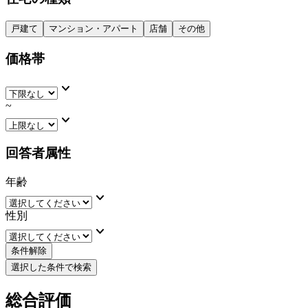
戸建て
マンション・アパート
店舗
その他
価格帯
keyboard_arrow_down
~
keyboard_arrow_down
回答者属性
年齢
keyboard_arrow_down
性別
keyboard_arrow_down
条件解除
選択した条件で検索
総合評価