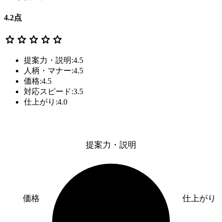
4.2
点
star
star
star
star
star
提案力・説明:4.5
人柄・マナー:4.5
価格:4.5
対応スピード:3.5
仕上がり:4.0
提案力・説明
価格
仕上がり