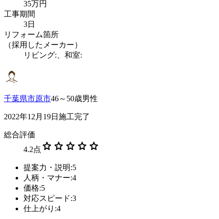
35万円
工事期間
3日
リフォーム箇所
（採用したメーカー）
リビング:、和室:
千葉県市原市
46～50歳男性
2022年12月19日施工完了
総合評価
star
star
star
star
star
4.2
点
提案力・説明:5
人柄・マナー:4
価格:5
対応スピード:3
仕上がり:4