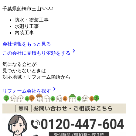
千葉県船橋市三山5-32-1
防水・塗装工事
水廻り工事
内装工事
会社情報をもっと見る
chevron_right
この会社に見積もり依頼をする
気
に
な
る
会
社
が
見つからないときは
対応地域
・
リフォーム箇所
から
chevron_right
リフォーム会社を探す