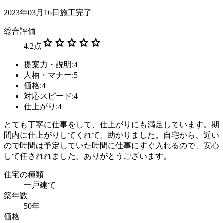
2023年03月16日施工完了
総合評価
star
star
star
star
star
4.2
点
提案力・説明:4
人柄・マナー:5
価格:4
対応スピード:4
仕上がり:4
とても丁寧に仕事をして、仕上がりにも満足しています。期
間内に仕上がりしてくれて、助かりました。自宅から、近い
ので時間は予定していた時間に仕事にすぐ入れるので、安心
して任されれました。ありがとうございます。
住宅の種類
一戸建て
築年数
50年
価格