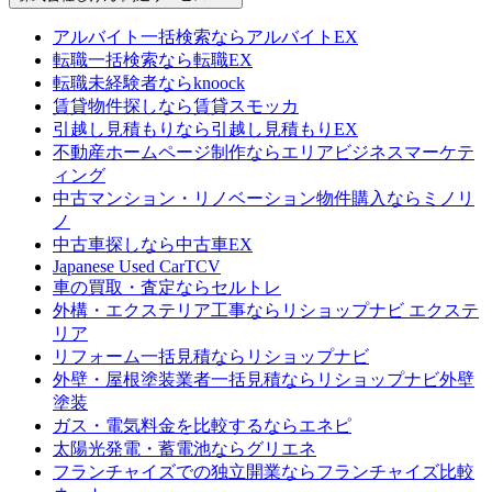
アルバイト一括検索なら
アルバイトEX
転職一括検索なら
転職EX
転職未経験者なら
knoock
賃貸物件探しなら
賃貸スモッカ
引越し見積もりなら
引越し見積もりEX
不動産ホームページ制作なら
エリアビジネスマーケテ
ィング
中古マンション・リノベーション物件購入なら
ミノリ
ノ
中古車探しなら
中古車EX
Japanese Used Car
TCV
車の買取・査定なら
セルトレ
外構・エクステリア工事なら
リショップナビ エクステ
リア
リフォーム一括見積なら
リショップナビ
外壁・屋根塗装業者一括見積なら
リショップナビ外壁
塗装
ガス・電気料金を比較するなら
エネピ
太陽光発電・蓄電池なら
グリエネ
フランチャイズでの独立開業なら
フランチャイズ比較