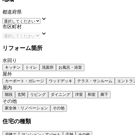
都道府県
keyboard_arrow_down
市区町村
keyboard_arrow_down
リフォーム箇所
水回り
キッチン
トイレ
洗面所
お風呂・浴室
屋外
カーポート・ガレージ
ウッドデッキ
テラス・サンルーム
エントラ
屋内
階段
玄関
リビング
ダイニング
洋室
和室
廊下
その他
家全体・リノベーション
その他
住宅の種類
戸建て
マンション・アパート
店舗
その他