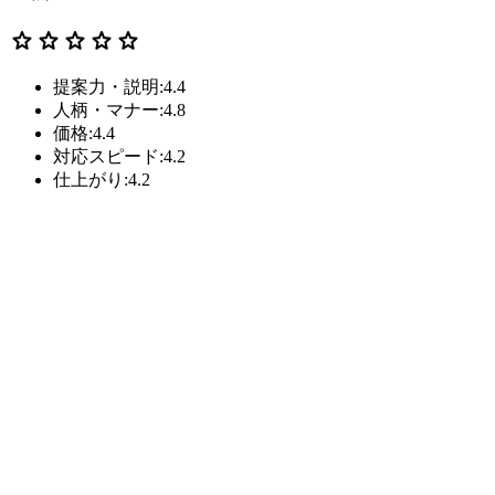
star
star
star
star
star
提案力・説明:4.4
人柄・マナー:4.8
価格:4.4
対応スピード:4.2
仕上がり:4.2