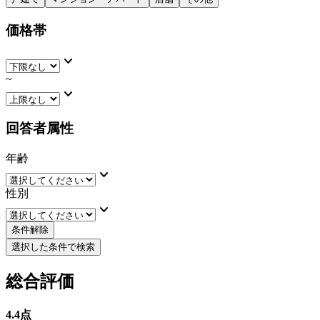
価格帯
keyboard_arrow_down
~
keyboard_arrow_down
回答者属性
年齢
keyboard_arrow_down
性別
keyboard_arrow_down
条件解除
選択した条件で検索
総合評価
4.4
点