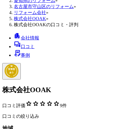
愛知県のリフォーム
»
名古屋市守山区のリフォーム
»
リフォーム会社
»
株式会社OOAK
»
株式会社OOAKの口コミ・評判
apartment
会社情報
forum
口コミ
contract_edit
事例
株式会社OOAK
star
star
star
star
star
口コミ評価
9
件
口コミの絞り込み
地域