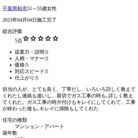
千葉県柏市
51～55歳女性
2023年04月04日施工完了
総合評価
star
star
star
star
star
5
点
提案力・説明:5
人柄・マナー:5
価格:5
対応スピード:5
仕上がり:5
担当の人が、とても良く、丁寧だし、いろいろ詳しく教えて
くれたし連絡も速いし、親切でガス工事の時も､詳しく教え
てくれた。ガス工事の時片付けもキレイにしてくれて、工事
が終わった後も､キレイに掃除もしてくれた
住宅の種類
マンション・アパート
築年数