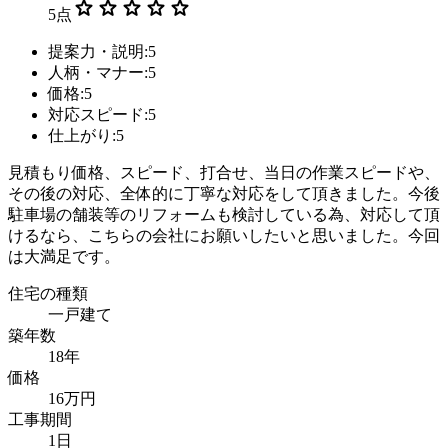
star
star
star
star
star
5
点
提案力・説明:5
人柄・マナー:5
価格:5
対応スピード:5
仕上がり:5
見積もり価格、スピード、打合せ、当日の作業スピードや、
その後の対応、全体的に丁寧な対応をして頂きました。今後
駐車場の舗装等のリフォームも検討している為、対応して頂
けるなら、こちらの会社にお願いしたいと思いました。今回
は大満足です。
住宅の種類
一戸建て
築年数
18年
価格
16万円
工事期間
1日