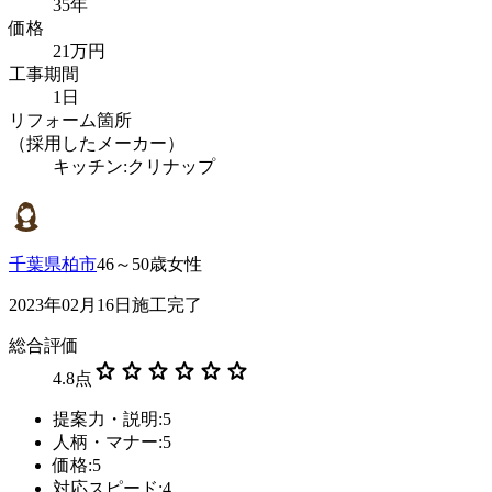
35年
価格
21万円
工事期間
1日
リフォーム箇所
（採用したメーカー）
キッチン:クリナップ
千葉県柏市
46～50歳女性
2023年02月16日施工完了
総合評価
star
star
star
star
star
star
4.8
点
提案力・説明:5
人柄・マナー:5
価格:5
対応スピード:4