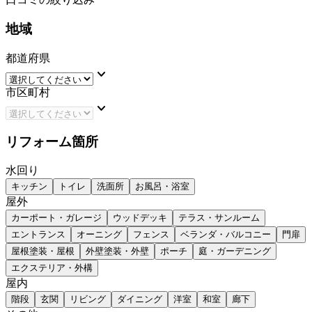
地域
都道府県
keyboard_arrow_down
市区町村
keyboard_arrow_down
リフォーム箇所
水回り
キッチン
トイレ
洗面所
お風呂・浴室
屋外
カーポート・ガレージ
ウッドデッキ
テラス・サンルーム
エントランス
オーニング
フェンス
ベランダ・バルコニー
門扉
屋根塗装・屋根
外壁塗装・外壁
ポーチ
庭・ガーデニング
エクステリア・外構
屋内
階段
玄関
リビング
ダイニング
洋室
和室
廊下