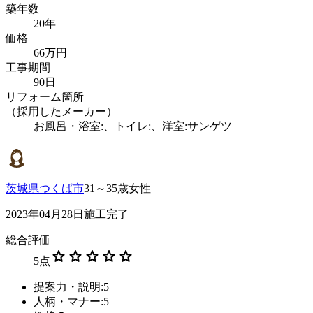
築年数
20年
価格
66万円
工事期間
90日
リフォーム箇所
（採用したメーカー）
お風呂・浴室:、トイレ:、洋室:サンゲツ
茨城県つくば市
31～35歳女性
2023年04月28日施工完了
総合評価
star
star
star
star
star
5
点
提案力・説明:5
人柄・マナー:5