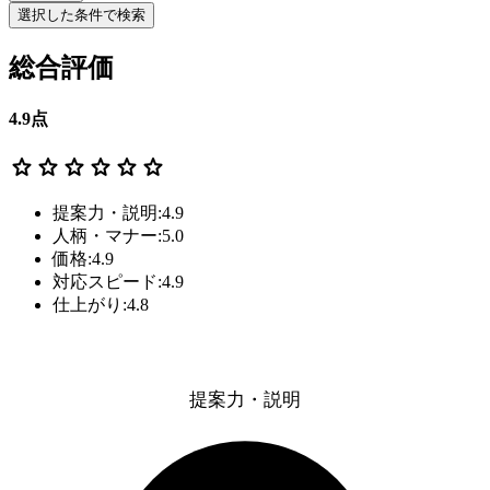
選択した条件で検索
総合評価
4.9
点
star
star
star
star
star
star
提案力・説明:4.9
人柄・マナー:5.0
価格:4.9
対応スピード:4.9
仕上がり:4.8
提案力・説明