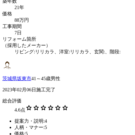
築年数
21年
価格
88万円
工事期間
7日
リフォーム箇所
（採用したメーカー）
リビング:リリカラ、洋室:リリカラ、玄関:、階段:
茨城県坂東市
41～45歳男性
2023年02月06日施工完了
総合評価
star
star
star
star
star
star
4.6
点
提案力・説明:4
人柄・マナー:5
価格:5