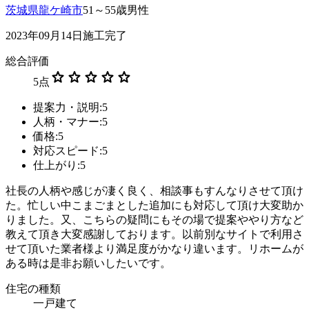
茨城県龍ケ崎市
51～55歳男性
2023年09月14日施工完了
総合評価
star
star
star
star
star
5
点
提案力・説明:5
人柄・マナー:5
価格:5
対応スピード:5
仕上がり:5
社長の人柄や感じが凄く良く、相談事もすんなりさせて頂け
た。忙しい中こまごまとした追加にも対応して頂け大変助か
りました。又、こちらの疑問にもその場で提案ややり方など
教えて頂き大変感謝しております。以前別なサイトで利用さ
せて頂いた業者様より満足度がかなり違います。リホームが
ある時は是非お願いしたいです。
住宅の種類
一戸建て