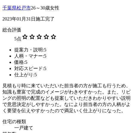
千葉県松戸市
26～30歳女性
2023年01月31日施工完了
総合評価
star
star
star
star
star
5
点
提案力・説明:5
人柄・マナー:5
価格:5
対応スピード:5
仕上がり:5
見積もり時に来ていただいた担当者の方が施工も行うため、
知識も豊富で完成のイメージがわきやすかった。また、リビ
ングの照明の配置なども提案していただきわかりやすい説明
で意思決定がしやすかった。なにより担当者の方の人柄がよ
く要望を伝えやすかったので満足いく仕上がりになった。
住宅の種類
一戸建て