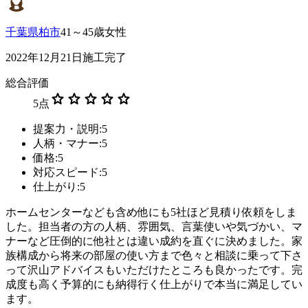
千葉県柏市
41～45歳女性
2022年12月21日施工完了
総合評価
star
star
star
star
star
5
点
提案力・説明:5
人柄・マナー:5
価格:5
対応スピード:5
仕上がり:5
ホームセンターなども含め他にも5社ほど見積り依頼をしま
した。担当者の方の人柄、雰囲気、言葉使いや気づかい、マ
ナーなど圧倒的に他社とは違い成約を直ぐに決めました。家
族構成から将来の部屋の使い方まで色々と相談に乗って下さ
って沢山アドバイスもいただけたところも良かったです。完
成度も高く予算的にも納得行く仕上がりで本当に満足してい
ます。