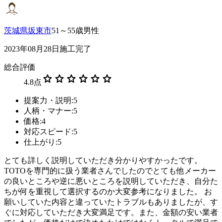
茨城県坂東市
51～55歳男性
2023年08月28日施工完了
総合評価
star
star
star
star
star
star
4.8
点
提案力・説明:5
人柄・マナー:5
価格:4
対応スピード:5
仕上がり:5
とても詳しく説明していただき分かりやすかったです。
TOTOを専門的に扱う業者さんでしたのでとても他メーカー
の良いところや逆に悪いところを説明していただき、自分た
ちが何を重視して選択するのか大変参考になりました。 お
願いしていた内容と違っていたトラブルもありましたが、す
ぐに対応していただき大変満足です。また、金額の安い業者