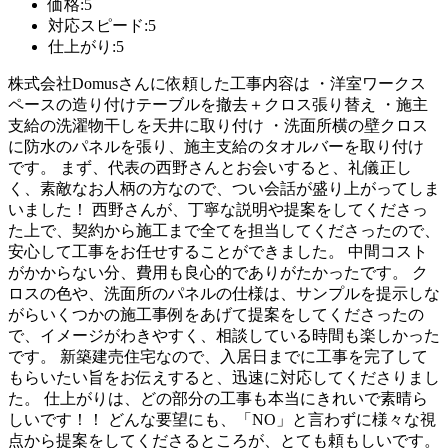
価格:5
対応スピード:5
仕上がり:5
株式会社Domusさんに依頼した工事内容は ・洋室ワークス
ペースの造り付けテーブルを撤去＋クロス張り替え ・施主
支給の洗濯物干しを天井に取り付け ・洗面所横の壁クロス
に防水のパネルを張り、施主支給のタオルバーを取り付け
です。 まず、代表の西野さんとお会いすると、礼儀正し
く、素敵なお人柄の方なので、つい会話が盛り上がってしま
いました！ 西野さんが、丁寧な説明や提案をしてくださっ
た上で、契約から施工まで全てを担当してくださったので、
安心して工事をお任せすることができました。 中間コスト
がかからない分、費用も良心的でありがたかったです。 ク
ロスの色や、洗面所のパネルの仕様は、サンプルを提示しな
がらいくつかの施工事例をあげて提案をしてくださったの
で、イメージがわきやすく、相談している時間も楽しかった
です。 新築建売住宅なので、入居日までに工事を完了して
もらいたい旨をお伝えすると、迅速に対応してくださりまし
た。 仕上がりは、どの部分の工事も本当にきれいで素晴ら
しいです！！ どんな要望にも、「NO」と言わずに様々な視
点から提案をしてくださるところが、とても頼もしいです。