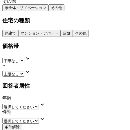
その他
家全体・リノベーション
その他
住宅の種類
戸建て
マンション・アパート
店舗
その他
価格帯
keyboard_arrow_down
~
keyboard_arrow_down
回答者属性
年齢
keyboard_arrow_down
性別
keyboard_arrow_down
条件解除