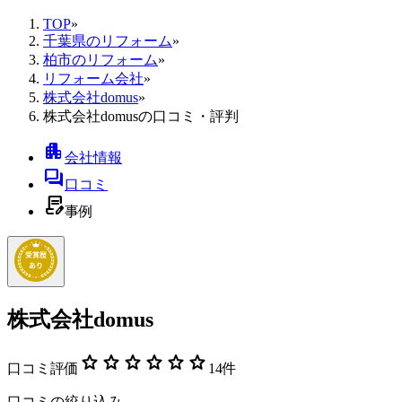
TOP
»
千葉県のリフォーム
»
柏市のリフォーム
»
リフォーム会社
»
株式会社domus
»
株式会社domusの口コミ・評判
apartment
会社情報
forum
口コミ
contract_edit
事例
株式会社domus
star
star
star
star
star
star
口コミ評価
14
件
口コミの絞り込み