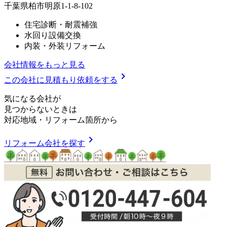
千葉県柏市明原1-1-8-102
住宅診断・耐震補強
水回り設備交換
内装・外装リフォーム
会社情報をもっと見る
chevron_right
この会社に見積もり依頼をする
気
に
な
る
会
社
が
見つからないときは
対応地域
・
リフォーム箇所
から
chevron_right
リフォーム会社を探す