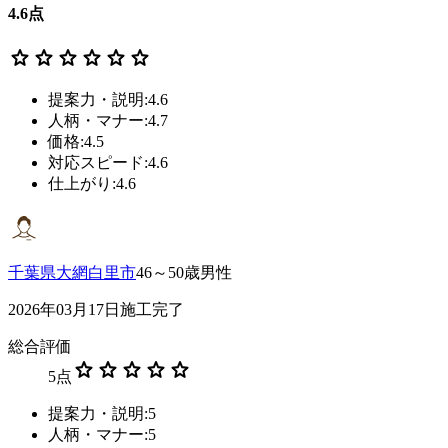
4.6
点
star
star
star
star
star
star
提案力・説明:4.6
人柄・マナー:4.7
価格:4.5
対応スピード:4.6
仕上がり:4.6
千葉県大網白里市
46～50歳男性
2026年03月17日施工完了
総合評価
star
star
star
star
star
5
点
提案力・説明:5
人柄・マナー:5