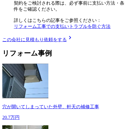
契約をご検討される際は、必ず事前に支払い方法・条
件をご確認ください。
詳しくはこちらの記事をご参照ください：
リフォーム工事での支払いトラブルを防ぐ方法
chevron_right
この会社に見積もり依頼をする
リフォーム事例
穴が開いてしまっていた外壁、軒天の補修工事
20.7万円