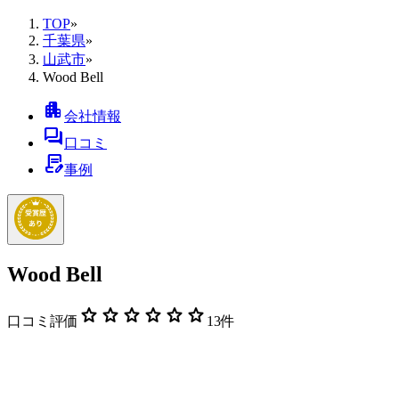
TOP
»
千葉県
»
山武市
»
Wood Bell
apartment
会社情報
forum
口コミ
contract_edit
事例
Wood Bell
star
star
star
star
star
star
口コミ評価
13
件