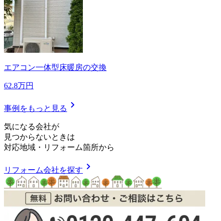
エアコン一体型床暖房の交換
62.8万円
chevron_right
事例をもっと見る
気
に
な
る
会
社
が
見つからないときは
対応地域
・
リフォーム箇所
から
chevron_right
リフォーム会社を探す