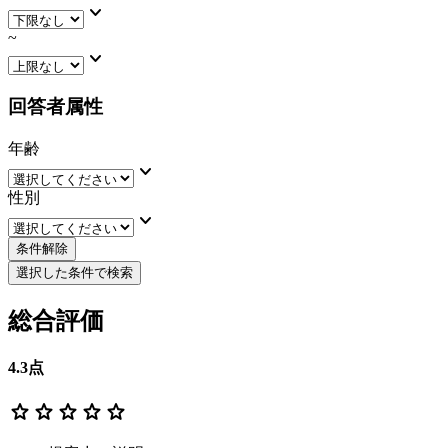
keyboard_arrow_down
~
keyboard_arrow_down
回答者属性
年齢
keyboard_arrow_down
性別
keyboard_arrow_down
条件解除
選択した条件で検索
総合評価
4.3
点
star
star
star
star
star