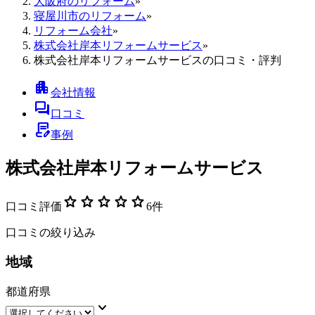
大阪府のリフォーム
»
寝屋川市のリフォーム
»
リフォーム会社
»
株式会社岸本リフォームサービス
»
株式会社岸本リフォームサービスの口コミ・評判
apartment
会社情報
forum
口コミ
contract_edit
事例
株式会社岸本リフォームサービス
star
star
star
star
star
口コミ評価
6
件
口コミの絞り込み
地域
都道府県
keyboard_arrow_down