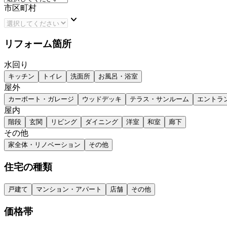
市区町村
keyboard_arrow_down
リフォーム箇所
水回り
キッチン
トイレ
洗面所
お風呂・浴室
屋外
カーポート・ガレージ
ウッドデッキ
テラス・サンルーム
エントラ
屋内
階段
玄関
リビング
ダイニング
洋室
和室
廊下
その他
家全体・リノベーション
その他
住宅の種類
戸建て
マンション・アパート
店舗
その他
価格帯