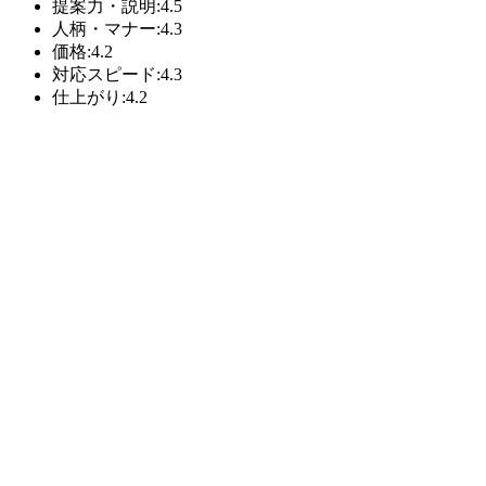
提案力・説明:4.5
人柄・マナー:4.3
価格:4.2
対応スピード:4.3
仕上がり:4.2