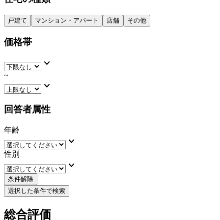
戸建て
マンション・アパート
店舗
その他
価格帯
keyboard_arrow_down
~
keyboard_arrow_down
回答者属性
年齢
keyboard_arrow_down
性別
keyboard_arrow_down
条件解除
選択した条件で検索
総合評価