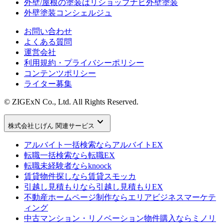
外壁/屋根の塗装はリショップナビ外壁塗装
外壁塗装コンシェルジュ
お問い合わせ
よくある質問
運営会社
利用規約・プライバシーポリシー
コンテンツポリシー
ライター募集
© ZIGExN Co., Ltd. All Rights Reserved.
keyboard_arrow_down
株式会社じげん 関連サービス
アルバイト一括検索なら
アルバイトEX
転職一括検索なら
転職EX
転職未経験者なら
knoock
賃貸物件探しなら
賃貸スモッカ
引越し見積もりなら
引越し見積もりEX
不動産ホームページ制作なら
エリアビジネスマーケテ
ィング
中古マンション・リノベーション物件購入なら
ミノリ