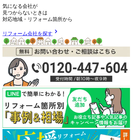
気
に
な
る
会
社
が
見つからないときは
対応地域
・
リフォーム箇所
から
chevron_right
リフォーム会社を探す