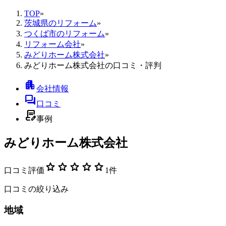
TOP
»
茨城県のリフォーム
»
つくば市のリフォーム
»
リフォーム会社
»
みどりホーム株式会社
»
みどりホーム株式会社の口コミ・評判
apartment
会社情報
forum
口コミ
contract_edit
事例
みどりホーム株式会社
star
star
star
star
star
口コミ評価
1
件
口コミの絞り込み
地域