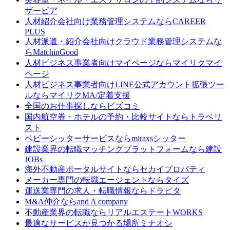
ザービア
人材紹介会社向け業務管理システムなら
CAREER
PLUS
人材派遣・紹介会社向けクラウド業務管理システムな
ら
MatchinGood
人材ビジネス事業者向けマイページなら
マイリクマイ
ページ
人材ビジネス事業者向けLINE公式アカウント拡張ツー
ルなら
マイリクMA/定着支援
全国のお仕事探しなら
ビズコミ
国内航空券・ホテルの予約・比較サイトなら
トラベリ
スト
ベビーシッターサービスなら
miraxsシッター
建設業界の転職マッチングプラットフォームなら
建設
JOBs
海外不動産ポータルサイトなら
セカイプロパティ
メーカー専門の転職エージェントなら
タイズ
運送業専門の求人・転職情報なら
ドラピタ
M&A仲介なら
and A company
不動産業界の転職なら
リアルエステートWORKS
最適なサービスが見つかる場所
ミナオシ