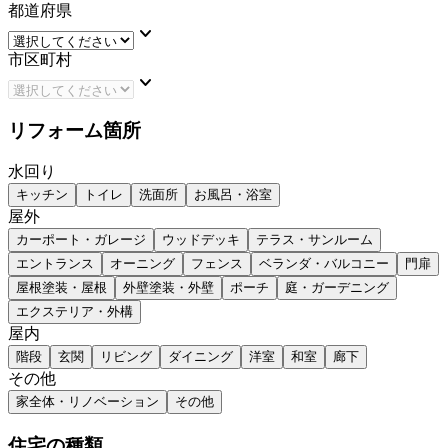
都道府県
keyboard_arrow_down
市区町村
keyboard_arrow_down
リフォーム箇所
水回り
キッチン
トイレ
洗面所
お風呂・浴室
屋外
カーポート・ガレージ
ウッドデッキ
テラス・サンルーム
エントランス
オーニング
フェンス
ベランダ・バルコニー
門扉
屋根塗装・屋根
外壁塗装・外壁
ポーチ
庭・ガーデニング
エクステリア・外構
屋内
階段
玄関
リビング
ダイニング
洋室
和室
廊下
その他
家全体・リノベーション
その他
住宅の種類