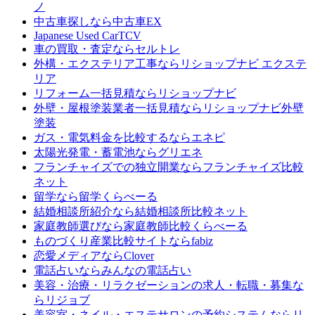
ノ
中古車探しなら
中古車EX
Japanese Used Car
TCV
車の買取・査定なら
セルトレ
外構・エクステリア工事なら
リショップナビ エクステ
リア
リフォーム一括見積なら
リショップナビ
外壁・屋根塗装業者一括見積なら
リショップナビ外壁
塗装
ガス・電気料金を比較するなら
エネピ
太陽光発電・蓄電池なら
グリエネ
フランチャイズでの独立開業なら
フランチャイズ比較
ネット
留学なら
留学くらべーる
結婚相談所紹介なら
結婚相談所比較ネット
家庭教師選びなら
家庭教師比較くらべーる
ものづくり産業比較サイトなら
fabiz
恋愛メディアなら
Clover
電話占いなら
みんなの電話占い
美容・治療・リラクゼーションの求人・転職・募集な
ら
リジョブ
美容室・ネイル・エステサロンの予約システムなら
リ