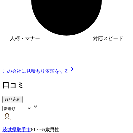
人柄・マナー
対応スピード
chevron_right
この会社に見積もり依頼をする
口コミ
絞り込み
keyboard_arrow_down
茨城県取手市
61～65歳男性