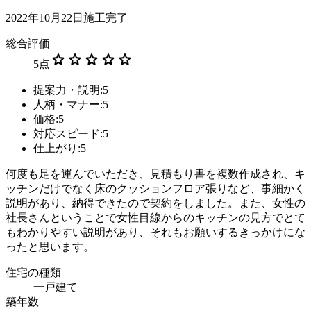
2022年10月22日施工完了
総合評価
star
star
star
star
star
5
点
提案力・説明:5
人柄・マナー:5
価格:5
対応スピード:5
仕上がり:5
何度も足を運んでいただき、見積もり書を複数作成され、キ
ッチンだけでなく床のクッションフロア張りなど、事細かく
説明があり、納得できたので契約をしました。また、女性の
社長さんということで女性目線からのキッチンの見方でとて
もわかりやすい説明があり、それもお願いするきっかけにな
ったと思います。
住宅の種類
一戸建て
築年数