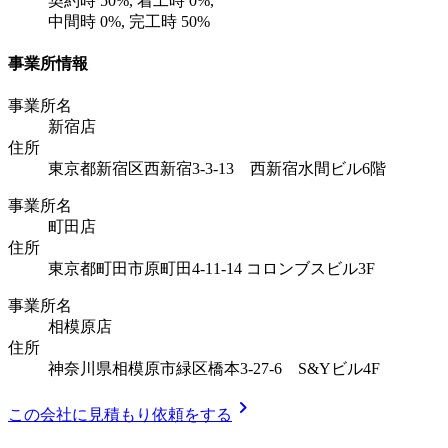
契約時
50
%, 着工時
0
%,
中間時
0
%, 完工時
50
%
事業所情報
事業所名
新宿店
住所
東京都新宿区西新宿3‐3‐13 西新宿水間ビル6階
事業所名
町田店
住所
東京都町田市原町田4-11-14 コロンブスビル3F
事業所名
相模原店
住所
神奈川県相模原市緑区橋本3‐27‐6 S&Yビル4F
chevron_right
この会社に見積もり依頼をする