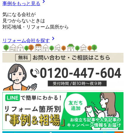
chevron_right
事例をもっと見る
気
に
な
る
会
社
が
見つからないときは
対応地域
・
リフォーム箇所
から
chevron_right
リフォーム会社を探す