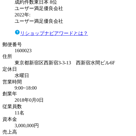
成約件数東日本
8位
ユーザー満足優良会社
2022
年:
ユーザー満足優良会社
リショップナビアワードとは？
郵便番号
1600023
住所
東京都新宿区西新宿3‐3‐13 西新宿水間ビル6F
定休日
水曜日
営業時間
9:00~18:00
創業年
2018年0月0日
従業員数
11名
資本金
3,000,000円
売上高