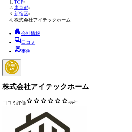
TOP
»
東京都
»
新宿区
»
株式会社アイテックホーム
apartment
会社情報
forum
口コミ
contract_edit
事例
株式会社アイテックホーム
star
star
star
star
star
star
口コミ評価
65
件