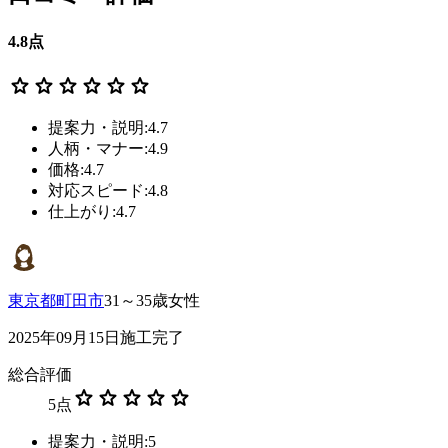
4.8
点
star
star
star
star
star
star
提案力・説明:4.7
人柄・マナー:4.9
価格:4.7
対応スピード:4.8
仕上がり:4.7
東京都町田市
31～35歳女性
2025年09月15日施工完了
総合評価
star
star
star
star
star
5
点
提案力・説明:5