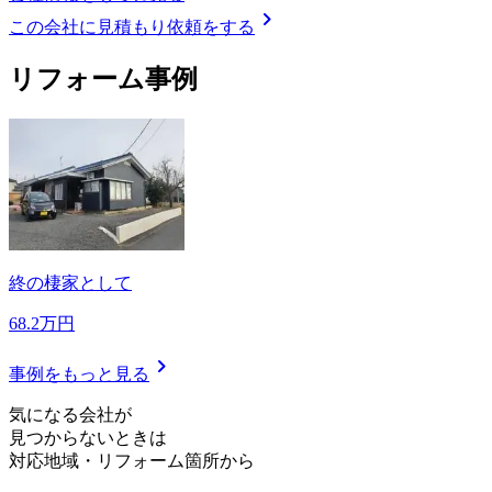
chevron_right
この会社に見積もり依頼をする
リフォーム事例
終の棲家として
68.2万円
chevron_right
事例をもっと見る
気
に
な
る
会
社
が
見つからないときは
対応地域
・
リフォーム箇所
から