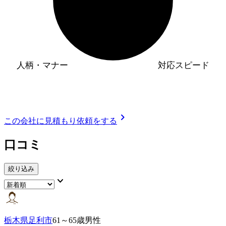
人柄・マナー
対応スピード
chevron_right
この会社に見積もり依頼をする
口コミ
絞り込み
keyboard_arrow_down
栃木県足利市
61～65歳男性