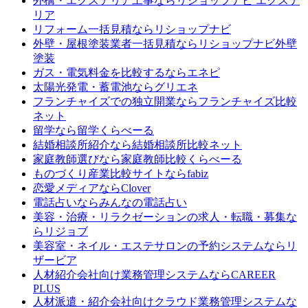
外構・エクステリア工事なら
リショップナビ エクステ
リア
リフォーム一括見積なら
リショップナビ
外壁・屋根塗装業者一括見積なら
リショップナビ外壁
塗装
ガス・電気料金を比較するなら
エネピ
太陽光発電・蓄電池なら
グリエネ
フランチャイズでの独立開業なら
フランチャイズ比較
ネット
留学なら
留学くらべーる
結婚相談所紹介なら
結婚相談所比較ネット
家庭教師選びなら
家庭教師比較くらべーる
ものづくり産業比較サイトなら
fabiz
恋愛メディアなら
Clover
電話占いなら
みんなの電話占い
美容・治療・リラクゼーションの求人・転職・募集な
ら
リジョブ
美容室・ネイル・エステサロンの予約システムなら
リ
ザービア
人材紹介会社向け業務管理システムなら
CAREER
PLUS
人材派遣・紹介会社向けクラウド業務管理システムな