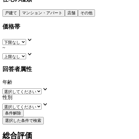
戸建て
マンション・アパート
店舗
その他
価格帯
keyboard_arrow_down
~
keyboard_arrow_down
回答者属性
年齢
keyboard_arrow_down
性別
keyboard_arrow_down
条件解除
選択した条件で検索
総合評価