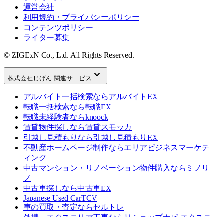
運営会社
利用規約・プライバシーポリシー
コンテンツポリシー
ライター募集
© ZIGExN Co., Ltd. All Rights Reserved.
keyboard_arrow_down
株式会社じげん 関連サービス
アルバイト一括検索なら
アルバイトEX
転職一括検索なら
転職EX
転職未経験者なら
knoock
賃貸物件探しなら
賃貸スモッカ
引越し見積もりなら
引越し見積もりEX
不動産ホームページ制作なら
エリアビジネスマーケテ
ィング
中古マンション・リノベーション物件購入なら
ミノリ
ノ
中古車探しなら
中古車EX
Japanese Used Car
TCV
車の買取・査定なら
セルトレ