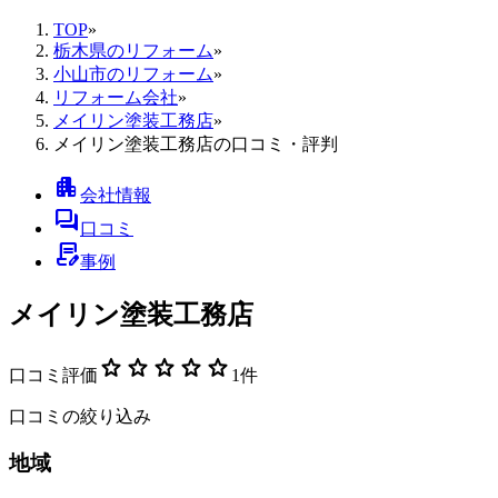
TOP
»
栃木県のリフォーム
»
小山市のリフォーム
»
リフォーム会社
»
メイリン塗装工務店
»
メイリン塗装工務店の口コミ・評判
apartment
会社情報
forum
口コミ
contract_edit
事例
メイリン塗装工務店
star
star
star
star
star
口コミ評価
1
件
口コミの絞り込み
地域