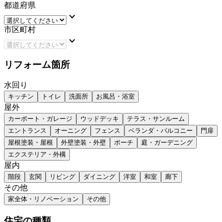
都道府県
keyboard_arrow_down
市区町村
keyboard_arrow_down
リフォーム箇所
水回り
キッチン
トイレ
洗面所
お風呂・浴室
屋外
カーポート・ガレージ
ウッドデッキ
テラス・サンルーム
エントランス
オーニング
フェンス
ベランダ・バルコニー
門扉
屋根塗装・屋根
外壁塗装・外壁
ポーチ
庭・ガーデニング
エクステリア・外構
屋内
階段
玄関
リビング
ダイニング
洋室
和室
廊下
その他
家全体・リノベーション
その他
住宅の種類