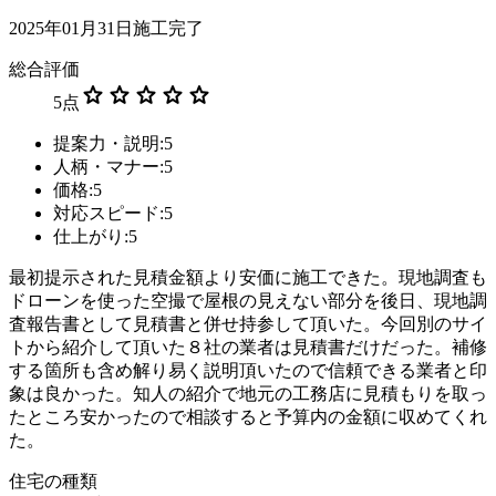
2025年01月31日施工完了
総合評価
star
star
star
star
star
5
点
提案力・説明:5
人柄・マナー:5
価格:5
対応スピード:5
仕上がり:5
最初提示された見積金額より安価に施工できた。現地調査も
ドローンを使った空撮で屋根の見えない部分を後日、現地調
査報告書として見積書と併せ持参して頂いた。今回別のサイ
トから紹介して頂いた８社の業者は見積書だけだった。補修
する箇所も含め解り易く説明頂いたので信頼できる業者と印
象は良かった。知人の紹介で地元の工務店に見積もりを取っ
たところ安かったので相談すると予算内の金額に収めてくれ
た。
住宅の種類