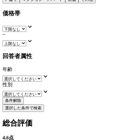
価格帯
keyboard_arrow_down
~
keyboard_arrow_down
回答者属性
年齢
keyboard_arrow_down
性別
keyboard_arrow_down
条件解除
選択した条件で検索
総合評価
4.6
点