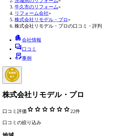
茨城県のリフォーム
»
牛久市のリフォーム
»
リフォーム会社
»
株式会社リモデル・プロ
»
株式会社リモデル・プロの口コミ・評判
apartment
会社情報
forum
口コミ
contract_edit
事例
株式会社リモデル・プロ
star
star
star
star
star
star
口コミ評価
22
件
口コミの絞り込み
地域