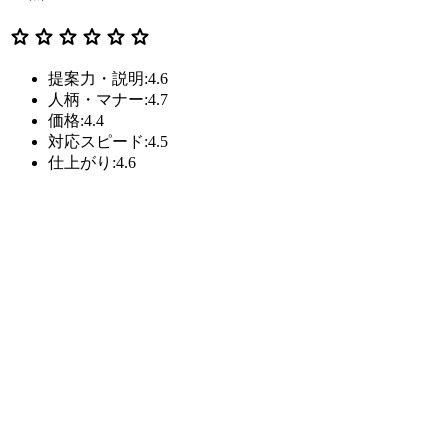
star
star
star
star
star
star
提案力・説明:4.6
人柄・マナー:4.7
価格:4.4
対応スピード:4.5
仕上がり:4.6