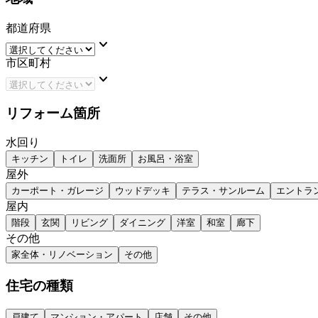
都道府県
keyboard_arrow_down
市区町村
keyboard_arrow_down
リフォーム箇所
水回り
キッチン
トイレ
洗面所
お風呂・浴室
屋外
カーポート・ガレージ
ウッドデッキ
テラス・サンルーム
エントラ
屋内
階段
玄関
リビング
ダイニング
洋室
和室
廊下
その他
家全体・リノベーション
その他
住宅の種類
戸建て
マンション・アパート
店舗
その他