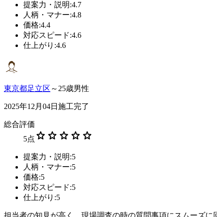
提案力・説明:4.7
人柄・マナー:4.8
価格:4.4
対応スピード:4.6
仕上がり:4.6
東京都足立区
～25歳男性
2025年12月04日施工完了
総合評価
star
star
star
star
star
5
点
提案力・説明:5
人柄・マナー:5
価格:5
対応スピード:5
仕上がり:5
担当者の知見が高く、現場調査の時の質問事項にスムーズに