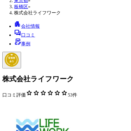
東京都
»
板橋区
»
株式会社ライフワーク
apartment
会社情報
forum
口コミ
contract_edit
事例
株式会社ライフワーク
star
star
star
star
star
star
口コミ評価
53
件