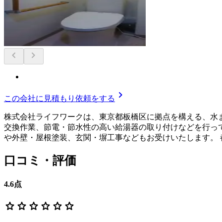
chevron_left
chevron_right
chevron_right
この会社に見積もり依頼をする
株式会社ライフワークは、東京都板橋区に拠点を構える、水
交換作業、節電・節水性の高い給湯器の取り付けなどを行って
や外壁・屋根塗装、玄関・塀工事などもお受けいたします。
口コミ・評価
4.6
点
star
star
star
star
star
star