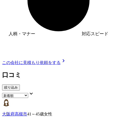
人柄・マナー
対応スピード
chevron_right
この会社に見積もり依頼をする
口コミ
絞り込み
keyboard_arrow_down
大阪府高槻市
41～45歳女性