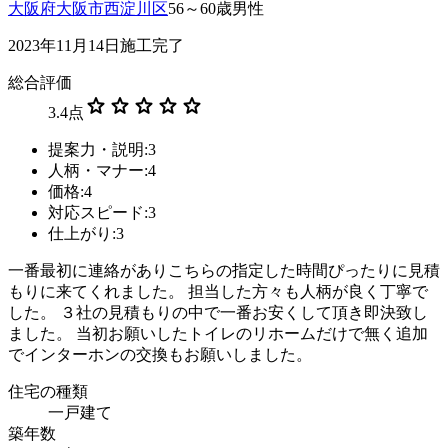
大阪府大阪市西淀川区
56～60歳男性
2023年11月14日施工完了
総合評価
star
star
star
star
star
3.4
点
提案力・説明:3
人柄・マナー:4
価格:4
対応スピード:3
仕上がり:3
一番最初に連絡がありこちらの指定した時間ぴったりに見積
もりに来てくれました。 担当した方々も人柄が良く丁寧で
した。 ３社の見積もりの中で一番お安くして頂き即決致し
ました。 当初お願いしたトイレのリホームだけで無く追加
でインターホンの交換もお願いしました。
住宅の種類
一戸建て
築年数