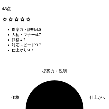
4.3
点
star
star
star
star
star
提案力・説明:4.0
人柄・マナー:4.7
価格:4.7
対応スピード:3.7
仕上がり:4.3
提案力・説明
価格
仕上がり