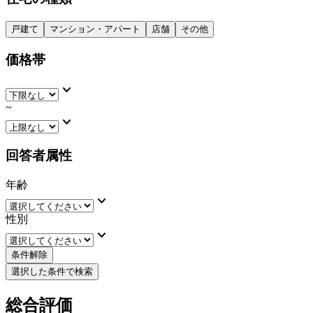
戸建て
マンション・アパート
店舗
その他
価格帯
keyboard_arrow_down
~
keyboard_arrow_down
回答者属性
年齢
keyboard_arrow_down
性別
keyboard_arrow_down
条件解除
選択した条件で検索
総合評価