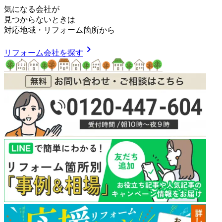
気
に
な
る
会
社
が
見つからないときは
対応地域
・
リフォーム箇所
から
chevron_right
リフォーム会社を探す