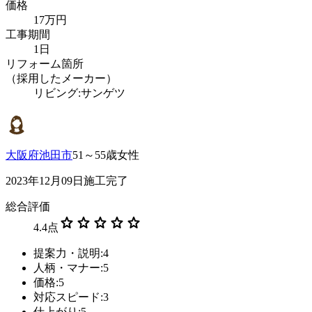
価格
17万円
工事期間
1日
リフォーム箇所
（採用したメーカー）
リビング:サンゲツ
大阪府池田市
51～55歳女性
2023年12月09日施工完了
総合評価
star
star
star
star
star
4.4
点
提案力・説明:4
人柄・マナー:5
価格:5
対応スピード:3
仕上がり:5