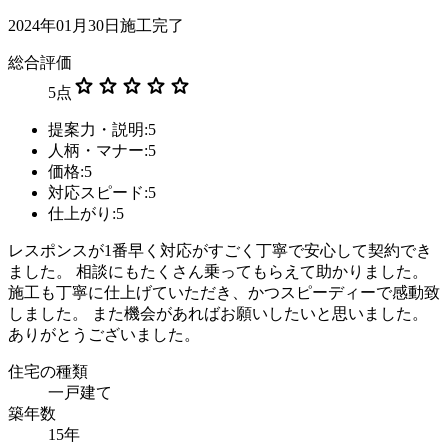
2024年01月30日施工完了
総合評価
star
star
star
star
star
5
点
提案力・説明:5
人柄・マナー:5
価格:5
対応スピード:5
仕上がり:5
レスポンスが1番早く対応がすごく丁寧で安心して契約でき
ました。 相談にもたくさん乗ってもらえて助かりました。
施工も丁寧に仕上げていただき、かつスピーディーで感動致
しました。 また機会があればお願いしたいと思いました。
ありがとうございました。
住宅の種類
一戸建て
築年数
15年