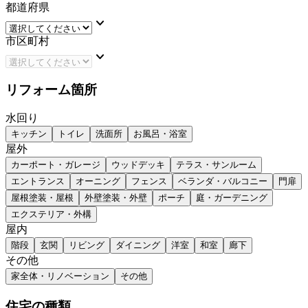
都道府県
keyboard_arrow_down
市区町村
keyboard_arrow_down
リフォーム箇所
水回り
キッチン
トイレ
洗面所
お風呂・浴室
屋外
カーポート・ガレージ
ウッドデッキ
テラス・サンルーム
エントランス
オーニング
フェンス
ベランダ・バルコニー
門扉
屋根塗装・屋根
外壁塗装・外壁
ポーチ
庭・ガーデニング
エクステリア・外構
屋内
階段
玄関
リビング
ダイニング
洋室
和室
廊下
その他
家全体・リノベーション
その他
住宅の種類