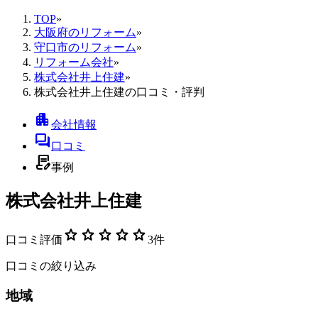
TOP
»
大阪府のリフォーム
»
守口市のリフォーム
»
リフォーム会社
»
株式会社井上住建
»
株式会社井上住建の口コミ・評判
apartment
会社情報
forum
口コミ
contract_edit
事例
株式会社井上住建
star
star
star
star
star
口コミ評価
3
件
口コミの絞り込み
地域