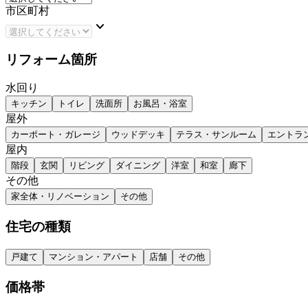
市区町村
keyboard_arrow_down
リフォーム箇所
水回り
キッチン
トイレ
洗面所
お風呂・浴室
屋外
カーポート・ガレージ
ウッドデッキ
テラス・サンルーム
エントラ
屋内
階段
玄関
リビング
ダイニング
洋室
和室
廊下
その他
家全体・リノベーション
その他
住宅の種類
戸建て
マンション・アパート
店舗
その他
価格帯