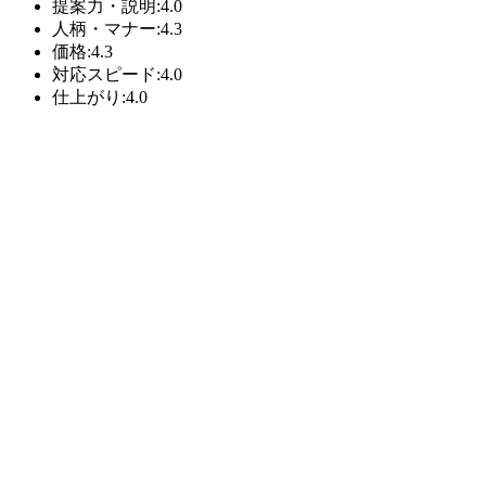
提案力・説明:4.0
人柄・マナー:4.3
価格:4.3
対応スピード:4.0
仕上がり:4.0