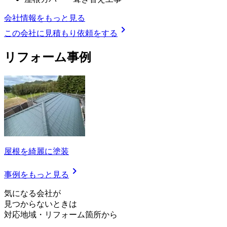
会社情報をもっと見る
chevron_right
この会社に見積もり依頼をする
リフォーム事例
屋根を綺麗に塗装
chevron_right
事例をもっと見る
気
に
な
る
会
社
が
見つからないときは
対応地域
・
リフォーム箇所
から