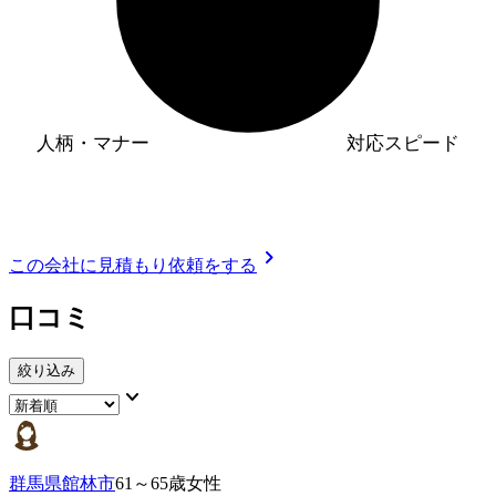
人柄・マナー
対応スピード
chevron_right
この会社に見積もり依頼をする
口コミ
絞り込み
keyboard_arrow_down
群馬県館林市
61～65歳女性