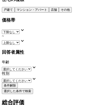
戸建て
マンション・アパート
店舗
その他
価格帯
keyboard_arrow_down
~
keyboard_arrow_down
回答者属性
年齢
keyboard_arrow_down
性別
keyboard_arrow_down
条件解除
選択した条件で検索
総合評価