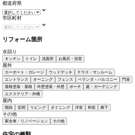
都道府県
keyboard_arrow_down
市区町村
keyboard_arrow_down
リフォーム箇所
水回り
キッチン
トイレ
洗面所
お風呂・浴室
屋外
カーポート・ガレージ
ウッドデッキ
テラス・サンルーム
エントランス
オーニング
フェンス
ベランダ・バルコニー
門扉
屋根塗装・屋根
外壁塗装・外壁
ポーチ
庭・ガーデニング
エクステリア・外構
屋内
階段
玄関
リビング
ダイニング
洋室
和室
廊下
その他
家全体・リノベーション
その他
住宅の種類