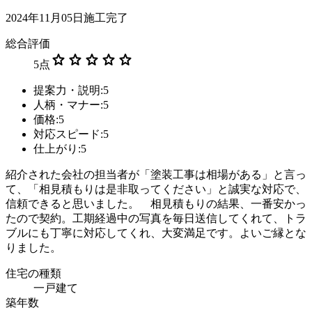
2024年11月05日施工完了
総合評価
star
star
star
star
star
5
点
提案力・説明:5
人柄・マナー:5
価格:5
対応スピード:5
仕上がり:5
紹介された会社の担当者が「塗装工事は相場がある」と言っ
て、「相見積もりは是非取ってください」と誠実な対応で、
信頼できると思いました。 相見積もりの結果、一番安かっ
たので契約。工期経過中の写真を毎日送信してくれて、トラ
ブルにも丁寧に対応してくれ、大変満足です。よいご縁とな
りました。
住宅の種類
一戸建て
築年数