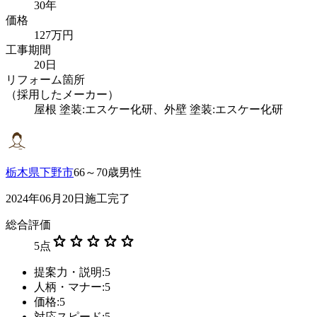
30年
価格
127万円
工事期間
20日
リフォーム箇所
（採用したメーカー）
屋根 塗装:エスケー化研、外壁 塗装:エスケー化研
栃木県下野市
66～70歳男性
2024年06月20日施工完了
総合評価
star
star
star
star
star
5
点
提案力・説明:5
人柄・マナー:5
価格:5
対応スピード:5