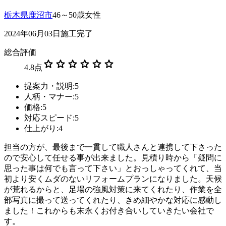
栃木県鹿沼市
46～50歳女性
2024年06月03日施工完了
総合評価
star
star
star
star
star
star
4.8
点
提案力・説明:5
人柄・マナー:5
価格:5
対応スピード:5
仕上がり:4
担当の方が、最後まで一貫して職人さんと連携して下さった
ので安心して任せる事が出来ました。見積り時から「疑問に
思った事は何でも言って下さい」とおっしゃってくれて、当
初より安くムダのないリフォームプランになりました。天候
が荒れるからと、足場の強風対策に来てくれたり、作業を全
部写真に撮って送ってくれたり、きめ細やかな対応に感動し
ました！これからも末永くお付き合いしていきたい会社で
す。