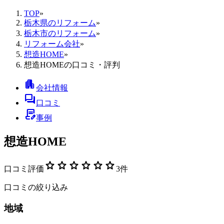
TOP
»
栃木県のリフォーム
»
栃木市のリフォーム
»
リフォーム会社
»
想造HOME
»
想造HOMEの口コミ・評判
apartment
会社情報
forum
口コミ
contract_edit
事例
想造HOME
star
star
star
star
star
star
口コミ評価
3
件
口コミの絞り込み
地域