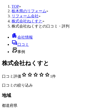
TOP
»
栃木県のリフォーム
»
リフォーム会社
»
株式会社ねくすと
»
株式会社ねくすとの口コミ・評判
apartment
会社情報
forum
口コミ
contract_edit
事例
株式会社ねくすと
star
star
star
star
star
口コミ評価
1
件
口コミの絞り込み
地域
都道府県