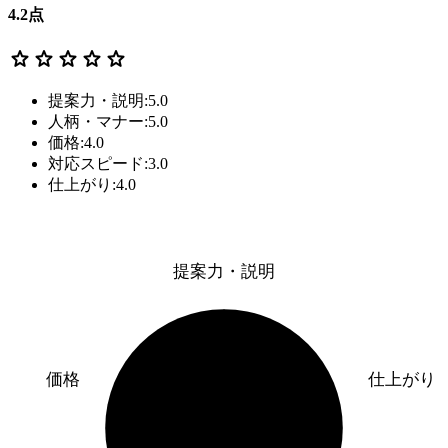
4.2
点
star
star
star
star
star
提案力・説明:5.0
人柄・マナー:5.0
価格:4.0
対応スピード:3.0
仕上がり:4.0
提案力・説明
価格
仕上がり