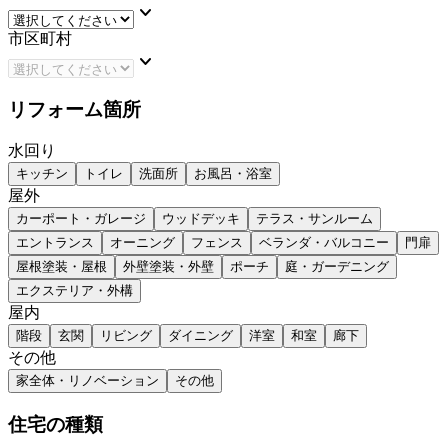
keyboard_arrow_down
市区町村
keyboard_arrow_down
リフォーム箇所
水回り
キッチン
トイレ
洗面所
お風呂・浴室
屋外
カーポート・ガレージ
ウッドデッキ
テラス・サンルーム
エントランス
オーニング
フェンス
ベランダ・バルコニー
門扉
屋根塗装・屋根
外壁塗装・外壁
ポーチ
庭・ガーデニング
エクステリア・外構
屋内
階段
玄関
リビング
ダイニング
洋室
和室
廊下
その他
家全体・リノベーション
その他
住宅の種類