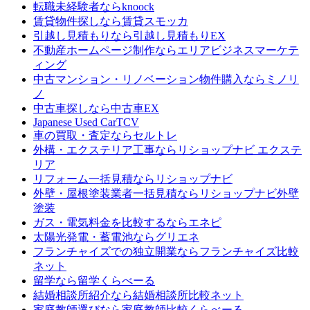
転職未経験者なら
knoock
賃貸物件探しなら
賃貸スモッカ
引越し見積もりなら
引越し見積もりEX
不動産ホームページ制作なら
エリアビジネスマーケテ
ィング
中古マンション・リノベーション物件購入なら
ミノリ
ノ
中古車探しなら
中古車EX
Japanese Used Car
TCV
車の買取・査定なら
セルトレ
外構・エクステリア工事なら
リショップナビ エクステ
リア
リフォーム一括見積なら
リショップナビ
外壁・屋根塗装業者一括見積なら
リショップナビ外壁
塗装
ガス・電気料金を比較するなら
エネピ
太陽光発電・蓄電池なら
グリエネ
フランチャイズでの独立開業なら
フランチャイズ比較
ネット
留学なら
留学くらべーる
結婚相談所紹介なら
結婚相談所比較ネット
家庭教師選びなら
家庭教師比較くらべーる