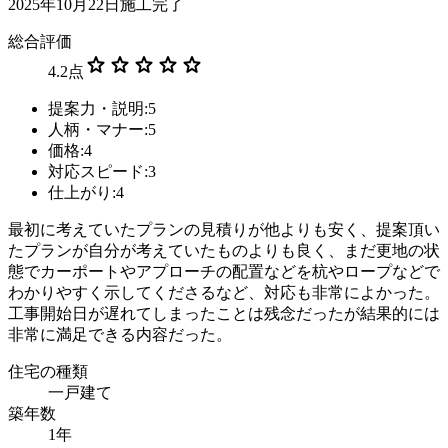
2025年10月22日施工完了
総合評価
star
star
star
star
star
4.2
点
提案力・説明:5
人柄・マナー:5
価格:4
対応スピード:3
仕上がり:4
最初に考えていたプランの見積りが他よりも安く、提案頂い
たプランが自分が考えていたものよりも良く、まだ更地の状
態でカーポートやアプローチの配置などを杭やロープなどで
わかりやすく示してくださるなど、対応も非常によかった。
工事開始日が遅れてしまったことは残念だったが結果的には
非常に満足できる内容だった。
住宅の種類
一戸建て
築年数
1年