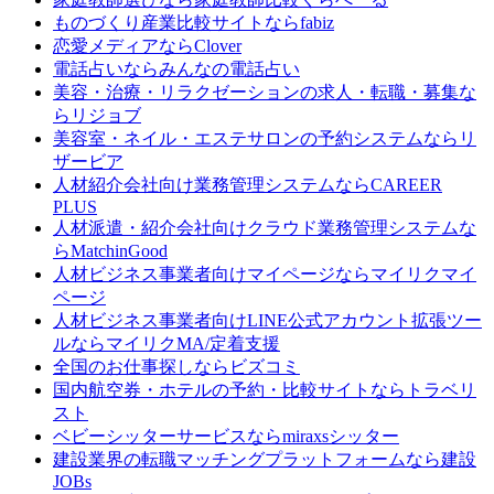
ものづくり産業比較サイトなら
fabiz
恋愛メディアなら
Clover
電話占いなら
みんなの電話占い
美容・治療・リラクゼーションの求人・転職・募集な
ら
リジョブ
美容室・ネイル・エステサロンの予約システムなら
リ
ザービア
人材紹介会社向け業務管理システムなら
CAREER
PLUS
人材派遣・紹介会社向けクラウド業務管理システムな
ら
MatchinGood
人材ビジネス事業者向けマイページなら
マイリクマイ
ページ
人材ビジネス事業者向けLINE公式アカウント拡張ツー
ルなら
マイリクMA/定着支援
全国のお仕事探しなら
ビズコミ
国内航空券・ホテルの予約・比較サイトなら
トラベリ
スト
ベビーシッターサービスなら
miraxsシッター
建設業界の転職マッチングプラットフォームなら
建設
JOBs