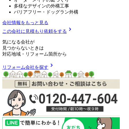
多様なデザインの外構工事
バリアフリー・ドッグラン外構
会社情報をもっと見る
chevron_right
この会社に見積もり依頼をする
気
に
な
る
会
社
が
見つからないときは
対応地域
・
リフォーム箇所
から
chevron_right
リフォーム会社を探す