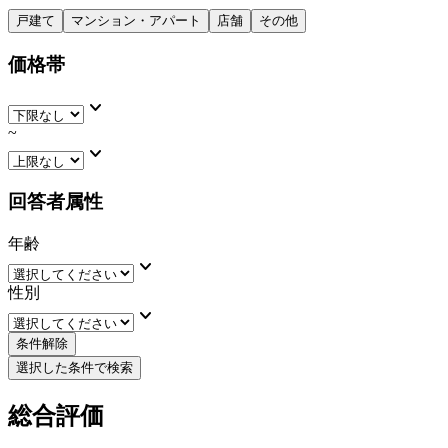
戸建て
マンション・アパート
店舗
その他
価格帯
keyboard_arrow_down
~
keyboard_arrow_down
回答者属性
年齢
keyboard_arrow_down
性別
keyboard_arrow_down
条件解除
選択した条件で検索
総合評価