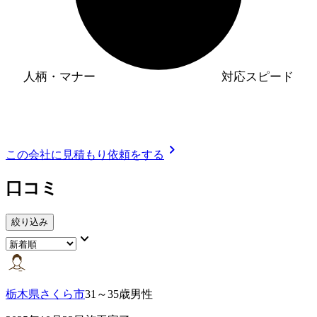
人柄・マナー
対応スピード
chevron_right
この会社に見積もり依頼をする
口コミ
絞り込み
keyboard_arrow_down
栃木県さくら市
31～35歳男性