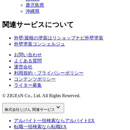
鹿児島県
沖縄県
関連サービスについて
外壁/屋根の塗装はリショップナビ外壁塗装
外壁塗装コンシェルジュ
お問い合わせ
よくある質問
運営会社
利用規約・プライバシーポリシー
コンテンツポリシー
ライター募集
© ZIGExN Co., Ltd. All Rights Reserved.
keyboard_arrow_down
株式会社じげん 関連サービス
アルバイト一括検索なら
アルバイトEX
転職一括検索なら
転職EX