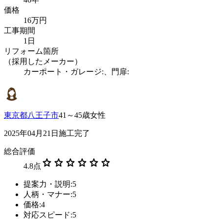
価格
16万円
工事期間
1日
リフォーム箇所
（採用したメーカー）
カーポート・ガレージ:、門扉:
東京都八王子市
41～45歳女性
2025年04月21日施工完了
総合評価
star
star
star
star
star
star
4.8
点
提案力・説明:5
人柄・マナー:5
価格:4
対応スピード:5