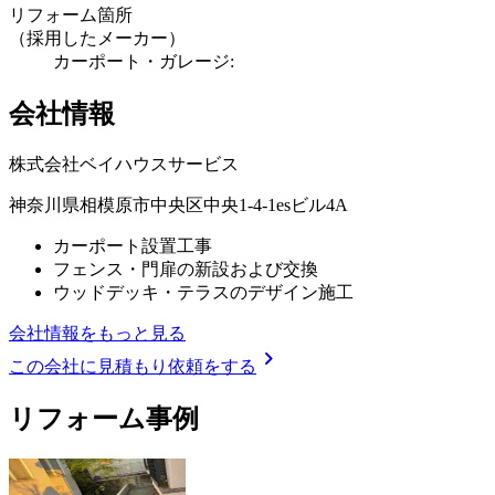
リフォーム箇所
（採用したメーカー）
カーポート・ガレージ:
会社情報
株式会社ベイハウスサービス
神奈川県相模原市中央区中央1-4-1esビル4A
カーポート設置工事
フェンス・門扉の新設および交換
ウッドデッキ・テラスのデザイン施工
会社情報をもっと見る
chevron_right
この会社に見積もり依頼をする
リフォーム事例