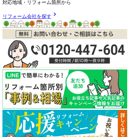
対応地域
・
リフォーム箇所
から
chevron_right
リフォーム会社を探す