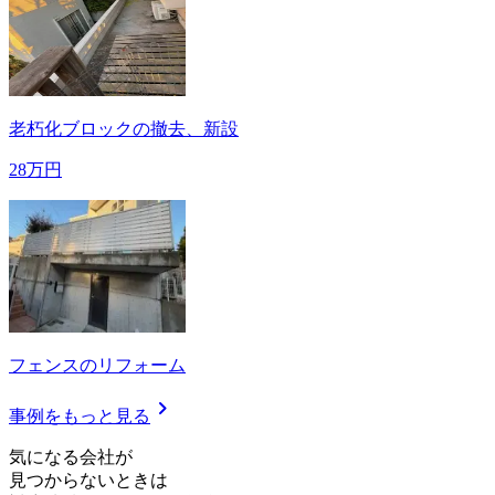
老朽化ブロックの撤去、新設
28万円
フェンスのリフォーム
chevron_right
事例をもっと見る
気
に
な
る
会
社
が
見つからないときは