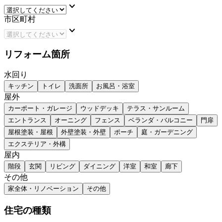
keyboard_arrow_down
市区町村
keyboard_arrow_down
リフォーム箇所
水回り
キッチン
トイレ
洗面所
お風呂・浴室
屋外
カーポート・ガレージ
ウッドデッキ
テラス・サンルーム
エントランス
オーニング
フェンス
ベランダ・バルコニー
門扉
屋根塗装・屋根
外壁塗装・外壁
ポーチ
庭・ガーデニング
エクステリア・外構
屋内
階段
玄関
リビング
ダイニング
洋室
和室
廊下
その他
家全体・リノベーション
その他
住宅の種類