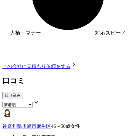
人柄・マナー
対応スピード
chevron_right
この会社に見積もり依頼をする
口コミ
絞り込み
keyboard_arrow_down
神奈川県川崎市麻生区
46～50歳女性