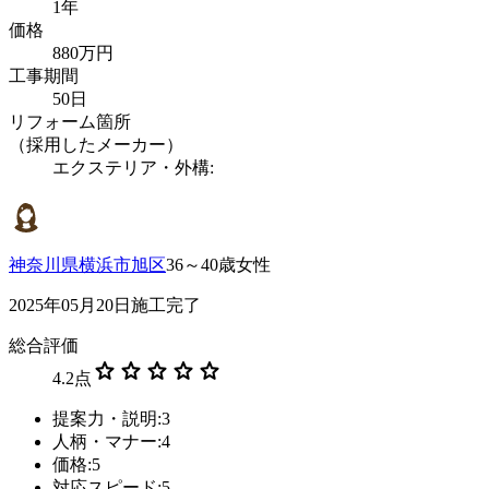
1年
価格
880万円
工事期間
50日
リフォーム箇所
（採用したメーカー）
エクステリア・外構:
神奈川県横浜市旭区
36～40歳女性
2025年05月20日施工完了
総合評価
star
star
star
star
star
4.2
点
提案力・説明:3
人柄・マナー:4
価格:5
対応スピード:5