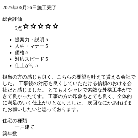
2025年06月26日施工完了
総合評価
star
star
star
star
star
5
点
提案力・説明:5
人柄・マナー:5
価格:5
対応スピード:5
仕上がり:5
担当の方の感じも良く、こちらの要望を叶えて貰える会社で
した。 工事後の対応も良くしていただける信頼のおける会
社だと感じました。 とてもオシャレで素敵な外構工事がで
きて良かったてす。 工事の方の印象もとても良く、全体的
に満足のいく仕上がりとなりました。 次回なにかあればま
たお願いしたいと思っております。
住宅の種類
一戸建て
築年数