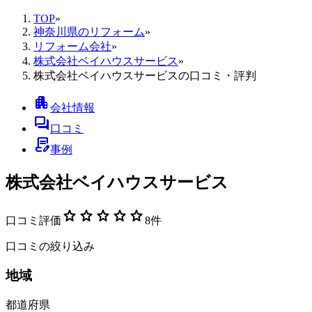
TOP
»
神奈川県のリフォーム
»
リフォーム会社
»
株式会社ベイハウスサービス
»
株式会社ベイハウスサービスの口コミ・評判
apartment
会社情報
forum
口コミ
contract_edit
事例
株式会社ベイハウスサービス
star
star
star
star
star
口コミ評価
8
件
口コミの絞り込み
地域
都道府県