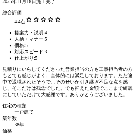
2025年11月18日施工完了
総合評価
star
star
star
star
star
4.4
点
提案力・説明:4
人柄・マナー:5
価格:5
対応スピード:3
仕上がり:5
見積りにいらしてくださった営業担当の方も工事担当者の方
もとても感じがよく、全体的には満足しております。ただ途
中で退職されたそうで…そのせいか引き継ぎ不足な点を感
じ、そこだけは残念でした。でも抑えた金額でここまで綺麗
にしていただけて大感謝です。ありがとうございました。
住宅の種類
一戸建て
築年数
38年
価格