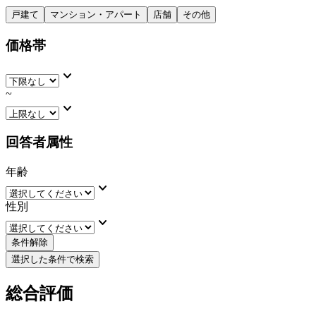
戸建て
マンション・アパート
店舗
その他
価格帯
keyboard_arrow_down
~
keyboard_arrow_down
回答者属性
年齢
keyboard_arrow_down
性別
keyboard_arrow_down
条件解除
選択した条件で検索
総合評価