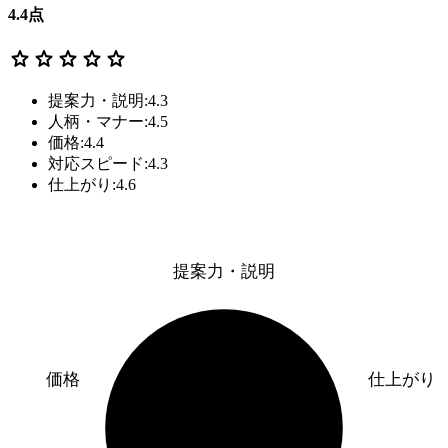
4.4
点
star
star
star
star
star
提案力・説明:4.3
人柄・マナー:4.5
価格:4.4
対応スピード:4.3
仕上がり:4.6
提案力・説明
価格
仕上がり