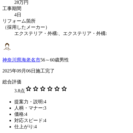
28万円
工事期間
4日
リフォーム箇所
（採用したメーカー）
エクステリア・外構:、エクステリア・外構:
神奈川県海老名市
56～60歳男性
2025年09月06日施工完了
総合評価
star
star
star
star
star
star
3.8
点
提案力・説明:4
人柄・マナー:3
価格:4
対応スピード:4
仕上がり:4