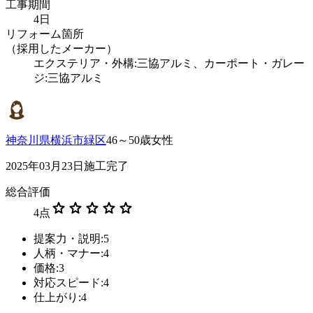
工事期間
4日
リフォーム箇所
（採用したメーカー）
エクステリア・外構:三協アルミ、カーポート・ガレー
ジ:三協アルミ
神奈川県横浜市緑区
46～50歳女性
2025年03月23日施工完了
総合評価
star
star
star
star
star
4
点
提案力・説明:5
人柄・マナー:4
価格:3
対応スピード:4
仕上がり:4