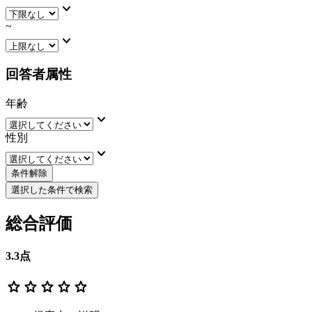
keyboard_arrow_down
~
keyboard_arrow_down
回答者属性
年齢
keyboard_arrow_down
性別
keyboard_arrow_down
条件解除
選択した条件で検索
総合評価
3.3
点
star
star
star
star
star