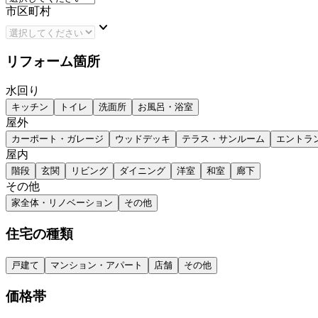
市区町村
keyboard_arrow_down
リフォーム箇所
水回り
キッチン
トイレ
洗面所
お風呂・浴室
屋外
カーポート・ガレージ
ウッドデッキ
テラス・サンルーム
エントラ
屋内
階段
玄関
リビング
ダイニング
洋室
和室
廊下
その他
家全体・リノベーション
その他
住宅の種類
戸建て
マンション・アパート
店舗
その他
価格帯