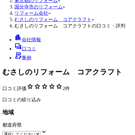
東京都のリフォーム
»
国分寺市のリフォーム
»
リフォーム会社
»
むさしのリフォーム コアクラフト
»
むさしのリフォーム コアクラフトの口コミ・評判
apartment
会社情報
forum
口コミ
contract_edit
事例
むさしのリフォーム コアクラフト
star
star
star
star
star
口コミ評価
2
件
口コミの絞り込み
地域
都道府県
keyboard_arrow_down