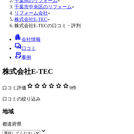
千葉県のリフォーム
»
千葉市中央区のリフォーム
»
リフォーム会社
»
株式会社E-TEC
»
株式会社E-TECの口コミ・評判
apartment
会社情報
forum
口コミ
contract_edit
事例
株式会社E-TEC
star
star
star
star
star
star
口コミ評価
9
件
口コミの絞り込み
地域
都道府県
keyboard_arrow_down