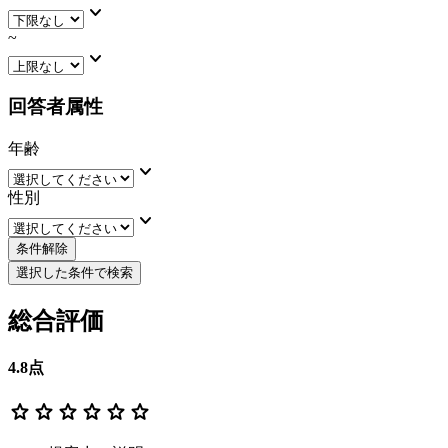
keyboard_arrow_down
~
keyboard_arrow_down
回答者属性
年齢
keyboard_arrow_down
性別
keyboard_arrow_down
条件解除
選択した条件で検索
総合評価
4.8
点
star
star
star
star
star
star