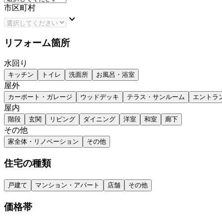
市区町村
keyboard_arrow_down
リフォーム箇所
水回り
キッチン
トイレ
洗面所
お風呂・浴室
屋外
カーポート・ガレージ
ウッドデッキ
テラス・サンルーム
エントラ
屋内
階段
玄関
リビング
ダイニング
洋室
和室
廊下
その他
家全体・リノベーション
その他
住宅の種類
戸建て
マンション・アパート
店舗
その他
価格帯