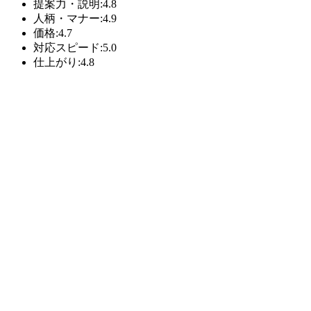
提案力・説明:4.8
人柄・マナー:4.9
価格:4.7
対応スピード:5.0
仕上がり:4.8