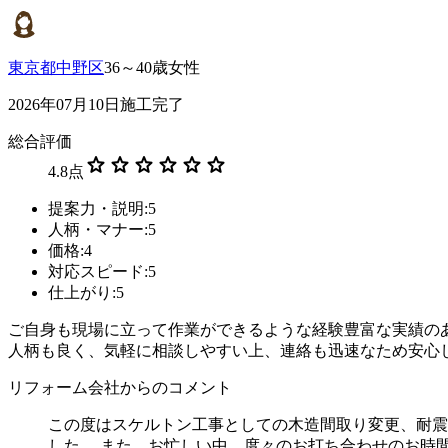
東京都中野区
36～40歳女性
2026年07月10日施工完了
総合評価
star
star
star
star
star
star
4.8
点
提案力・説明:5
人柄・マナー:5
価格:4
対応スピード:5
仕上がり:5
ご自身も現場に立って作業ができるような経験豊富な実績の
人柄も良く、気軽に相談しやすい上、連絡も迅速なため安心
リフォーム会社からのコメント
この度はスケルトン工事としての木造間取り変更、耐震
した。 また、お忙しい中、度々のお打ち合わせのお時