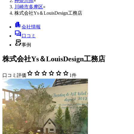
神奈川県
»
川崎市多摩区
»
株式会社Ys＆LouisDesign工務店
apartment
会社情報
forum
口コミ
contract_edit
事例
株式会社Ys＆LouisDesign工務店
star
star
star
star
star
star
口コミ評価
1
件