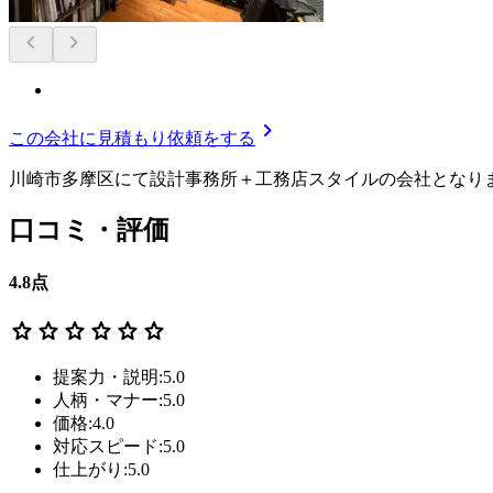
chevron_left
chevron_right
chevron_right
この会社に見積もり依頼をする
川崎市多摩区にて設計事務所＋工務店スタイルの会社となり
口コミ・評価
4.8
点
star
star
star
star
star
star
提案力・説明:5.0
人柄・マナー:5.0
価格:4.0
対応スピード:5.0
仕上がり:5.0