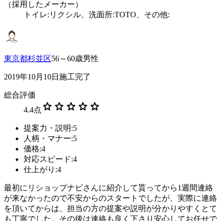
（採用したメーカー）
トイレ:リクシル、洗面所:TOTO、その他:
東京都杉並区
56～60歳男性
2019年10月10日施工完了
総合評価
star
star
star
star
star
4.4
点
提案力・説明:5
人柄・マナー:5
価格:4
対応スピード:4
仕上がり:4
最初にリショップナビさんに紹介して貰ってから1週間連絡
が来なかったので不安からのスタートでしたが、実際に連絡
を頂いてからは、担当の方の提案や説明が分かりやすくとて
も丁寧でした。その後は連絡も良く下さり安心してお任せで