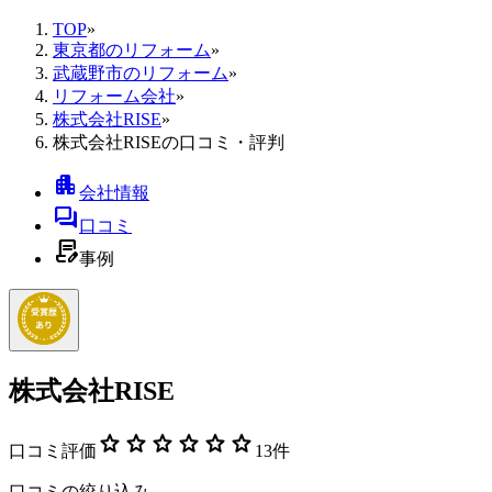
TOP
»
東京都のリフォーム
»
武蔵野市のリフォーム
»
リフォーム会社
»
株式会社RISE
»
株式会社RISEの口コミ・評判
apartment
会社情報
forum
口コミ
contract_edit
事例
株式会社RISE
star
star
star
star
star
star
口コミ評価
13
件
口コミの絞り込み