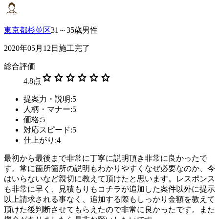
東京都杉並区
31～35歳男性
2020年05月12日施工完了
総合評価
star
star
star
star
star
star
4.8
点
提案力・説明:5
人柄・マナー:5
価格:5
対応スピード:5
仕上がり:4
最初から最後まで非常に丁寧に説明頂き非常に良かったで
す。常に箇所箇所の説明もわかりやすくなぜ必要なのか、今
はいらないなど親切に教えて頂けたと思います。レスポンス
も非常に早く、見積もりもコチラが追加した案件以外に提示
以上請求される事なく、追加する際もしっかり金額を教えて
頂けた後判断させてもらえたので非常に良かったです。また