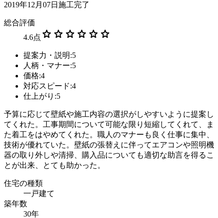
2019年12月07日施工完了
総合評価
star
star
star
star
star
star
4.6
点
提案力・説明:5
人柄・マナー:5
価格:4
対応スピード:4
仕上がり:5
予算に応じて壁紙や施工内容の選択がしやすいように提案し
てくれた。工事期間について可能な限り短縮してくれて、ま
た着工をはやめてくれた。職人のマナーも良く仕事に集中、
技術が優れていた。壁紙の張替えに伴ってエアコンや照明機
器の取り外しや清掃、購入品についても適切な助言を得るこ
とが出来、とても助かった。
住宅の種類
一戸建て
築年数
30年