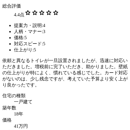
総合評価
star
star
star
star
star
4.4
点
提案力・説明:4
人柄・マナー:3
価格:5
対応スピード:5
仕上がり:5
依頼と異なるトイレが一旦設置されましたが、迅速に対応い
ただきました。増税前に完了いただき、助かりました。壁紙
の仕上がりが特によく、慣れている感じでした。カード対応
がないのは、少し残念ですが、考えていた予算より安く上が
り良かったです。
住宅の種類
一戸建て
築年数
18年
価格
41万円