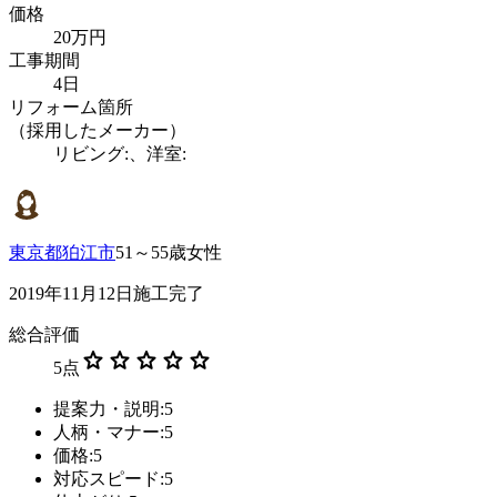
価格
20万円
工事期間
4日
リフォーム箇所
（採用したメーカー）
リビング:、洋室:
東京都狛江市
51～55歳女性
2019年11月12日施工完了
総合評価
star
star
star
star
star
5
点
提案力・説明:5
人柄・マナー:5
価格:5
対応スピード:5