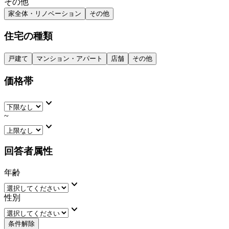
その他
家全体・リノベーション
その他
住宅の種類
戸建て
マンション・アパート
店舗
その他
価格帯
keyboard_arrow_down
~
keyboard_arrow_down
回答者属性
年齢
keyboard_arrow_down
性別
keyboard_arrow_down
条件解除