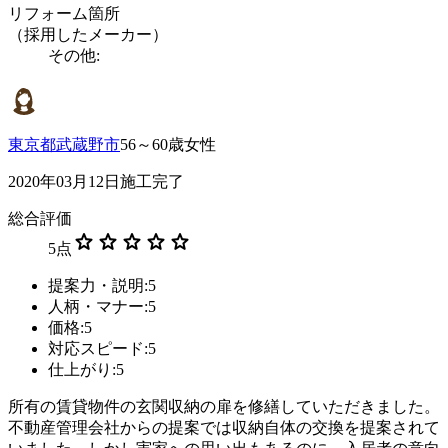
リフォーム箇所
（採用したメーカー）
その他:
東京都武蔵野市
56～60歳女性
2020年03月12日施工完了
総合評価
star
star
star
star
star
5
点
提案力・説明:5
人柄・マナー:5
価格:5
対応スピード:5
仕上がり:5
所有の賃貸物件の玄関収納の扉を修繕していただきました。
不動産管理会社からの提案では収納自体の交換を提案されて