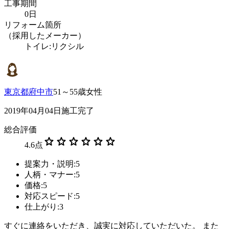
工事期間
0日
リフォーム箇所
（採用したメーカー）
トイレ:リクシル
東京都府中市
51～55歳女性
2019年04月04日施工完了
総合評価
star
star
star
star
star
star
4.6
点
提案力・説明:5
人柄・マナー:5
価格:5
対応スピード:5
仕上がり:3
すぐに連絡をいただき、誠実に対応していただいた。 また