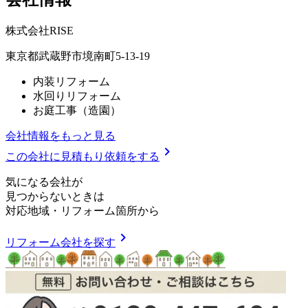
株式会社RISE
東京都武蔵野市境南町5-13-19
内装リフォーム
水回りリフォーム
お庭工事（造園）
会社情報をもっと見る
chevron_right
この会社に見積もり依頼をする
気
に
な
る
会
社
が
見つからないときは
対応地域
・
リフォーム箇所
から
chevron_right
リフォーム会社を探す