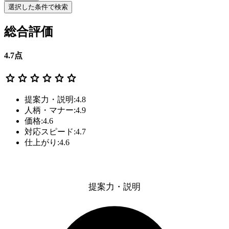
選択した条件で検索
総合評価
4.7
点
star
star
star
star
star
star
提案力・説明:4.8
人柄・マナー:4.9
価格:4.6
対応スピード:4.7
仕上がり:4.6
提案力・説明