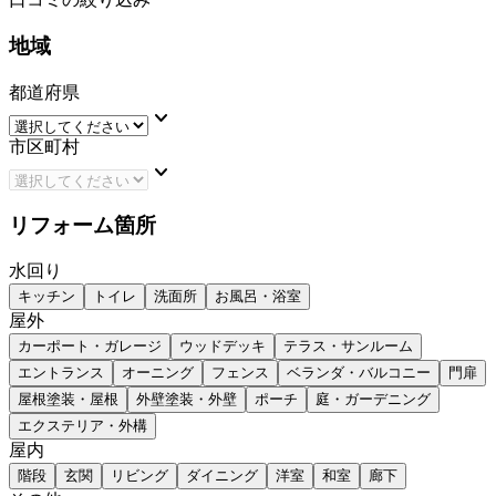
地域
都道府県
keyboard_arrow_down
市区町村
keyboard_arrow_down
リフォーム箇所
水回り
キッチン
トイレ
洗面所
お風呂・浴室
屋外
カーポート・ガレージ
ウッドデッキ
テラス・サンルーム
エントランス
オーニング
フェンス
ベランダ・バルコニー
門扉
屋根塗装・屋根
外壁塗装・外壁
ポーチ
庭・ガーデニング
エクステリア・外構
屋内
階段
玄関
リビング
ダイニング
洋室
和室
廊下