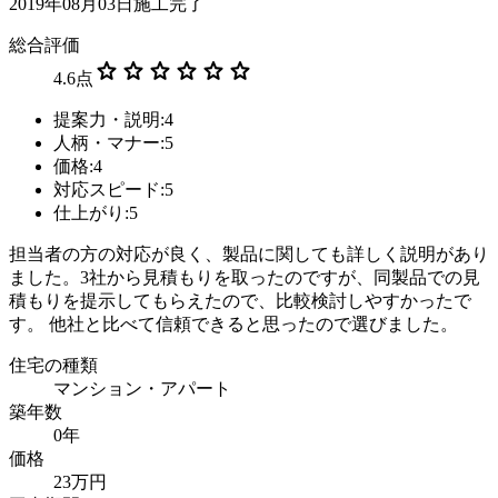
2019年08月03日施工完了
総合評価
star
star
star
star
star
star
4.6
点
提案力・説明:4
人柄・マナー:5
価格:4
対応スピード:5
仕上がり:5
担当者の方の対応が良く、製品に関しても詳しく説明があり
ました。3社から見積もりを取ったのですが、同製品での見
積もりを提示してもらえたので、比較検討しやすかったで
す。 他社と比べて信頼できると思ったので選びました。
住宅の種類
マンション・アパート
築年数
0年
価格
23万円