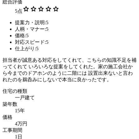
総合評価
star
star
star
star
star
5
点
提案力・説明:5
人柄・マナー:5
価格:5
対応スピード:5
仕上がり:5
担当者が誠意ある対応をしてくれて、こちらの知識不足を補
ってくれて いろいろな提案をしてくれた。家の施工会社か
ら今までのドアホンのように二階には 設置出来ないと言わ
れたのを鵜呑みにしないで本当に良かったです。
住宅の種類
一戸建て
築年数
15年
価格
4万円
工事期間
1日