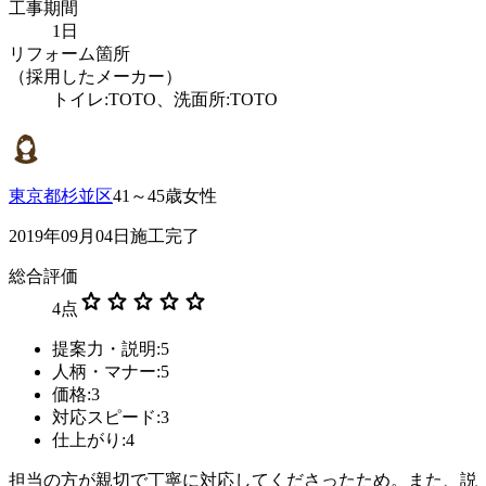
工事期間
1日
リフォーム箇所
（採用したメーカー）
トイレ:TOTO、洗面所:TOTO
東京都杉並区
41～45歳女性
2019年09月04日施工完了
総合評価
star
star
star
star
star
4
点
提案力・説明:5
人柄・マナー:5
価格:3
対応スピード:3
仕上がり:4
担当の方が親切で丁寧に対応してくださったため。また、説