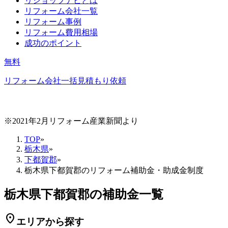
リショップナビとは
リフォーム会社一覧
リフォーム事例
リフォーム費用相場
成功のポイント
無料
リフォーム会社一括見積もり依頼
※2021年2月リフォーム産業新聞より
TOP
»
栃木県
»
下都賀郡
»
栃木県下都賀郡のリフォーム補助金・助成金制度
栃木県下都賀郡の補助金一覧
location_on
エリアから探す