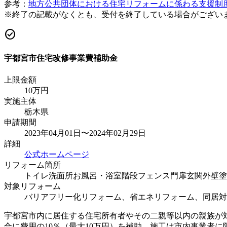
参考：
地方公共団体における住宅リフォームに係わる支援制
※終了の記載がなくとも、受付を終了している場合がござい
check_circle
宇都宮市住宅改修事業費補助金
上限金額
10
万円
実施主体
栃木県
申請期間
2023年04月01日〜2024年02月29日
詳細
公式ホームページ
リフォーム箇所
トイレ
洗面所
お風呂・浴室
階段
フェンス
門扉
玄関
外壁塗
対象リフォーム
バリアフリー化リフォーム、省エネリフォーム、同居対
宇都宮市内に居住する住宅所有者やその二親等以内の親族が
合に費用の10％（最大10万円）を補助。施工は市内事業者