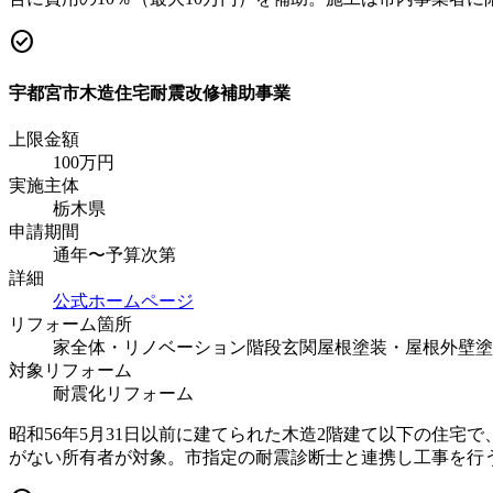
check_circle
宇都宮市木造住宅耐震改修補助事業
上限金額
100
万円
実施主体
栃木県
申請期間
通年〜予算次第
詳細
公式ホームページ
リフォーム箇所
家全体・リノベーション
階段
玄関
屋根塗装・屋根
外壁塗
対象リフォーム
耐震化リフォーム
昭和56年5月31日以前に建てられた木造2階建て以下の住宅
がない所有者が対象。市指定の耐震診断士と連携し工事を行