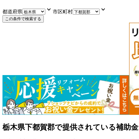
keyboard_arrow_down
keyboard_arrow_down
都道府県
市区町村
この条件で検索する
栃木県下都賀郡
で提供されている補助金