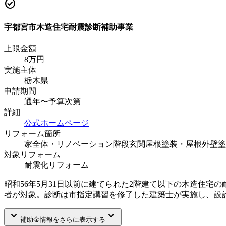
check_circle
宇都宮市木造住宅耐震診断補助事業
上限金額
8
万円
実施主体
栃木県
申請期間
通年〜予算次第
詳細
公式ホームページ
リフォーム箇所
家全体・リノベーション
階段
玄関
屋根塗装・屋根
外壁塗
対象リフォーム
耐震化リフォーム
昭和56年5月31日以前に建てられた2階建て以下の木造住宅
者が対象。診断は市指定講習を修了した建築士が実施し、設
keyboard_arrow_down
keyboard_arrow_down
補助金情報をさらに表示する