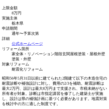
上限金額
8
万円
実施主体
栃木県
申請期間
通年〜予算次第
詳細
公式ホームページ
リフォーム箇所
家全体・リノベーション
階段
玄関
屋根塗装・屋根
外壁
塗装・外壁
対象リフォーム
耐震化リフォーム
昭和56年5月31日以前に建てられた2階建て以下の木造住宅の
耐震診断や補強設計に対し、費用の2/3を補助。耐震診断は
最大2万円、設計は最大8万円まで支援され、市税未納がない
所有者が対象。診断は市指定講習を修了した建築士が実施
し、設計は県の補強計画に基づく必要があります。地震対策
を検討中の方に適した制度です。