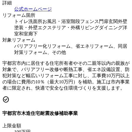
詳細
公式ホームページ
リフォーム箇所
トイレ
洗面所
お風呂・浴室
階段
フェンス
門扉
玄関
外壁
塗装・外壁
エクステリア・外構
リビング
ダイニング
洋
室
和室
廊下
対象リフォーム
バリアフリー化リフォーム、省エネリフォーム、同居
対策リフォーム、その他
宇都宮市内に居住する住宅所有者やその二親等以内の親族が
対象で、バリアフリー改修や断熱工事、省エネ設備設置、防
犯対策など幅広いリフォーム工事に対し、工事費10万円以上
の場合に費用の10％（最大10万円）を補助。施工は市内事業
者に限定され、快適で安全な住環境づくりを支援します。
check_circle
宇都宮市木造住宅耐震改修補助事業
上限金額
100
万円