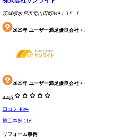
株式会社サンライト
茨城県水戸市元吉田町849-1-3Ｆ-ｆ
2025
年
ユーザー満足優良会社
+
1
2025
年
ユーザー満足優良会社
+
1
star
star
star
star
star
4.4
点
口コミ
46
件
施工事例
11
件
リフォーム事例