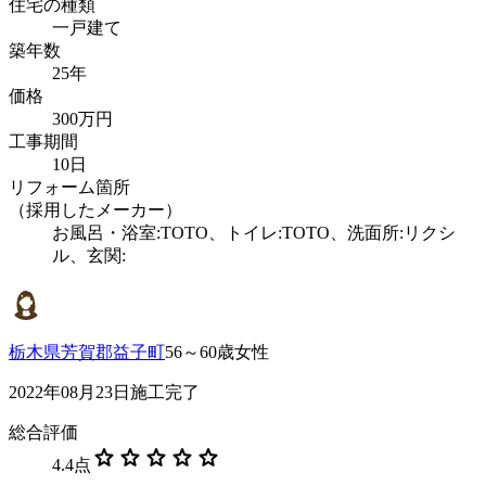
住宅の種類
一戸建て
築年数
25年
価格
300万円
工事期間
10日
リフォーム箇所
（採用したメーカー）
お風呂・浴室:TOTO、トイレ:TOTO、洗面所:リクシ
ル、玄関:
栃木県芳賀郡益子町
56～60歳女性
2022年08月23日施工完了
総合評価
star
star
star
star
star
4.4
点