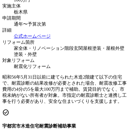
実施主体
栃木県
申請期間
通年〜予算次第
詳細
公式ホームページ
リフォーム箇所
家全体・リノベーション
階段
玄関
屋根塗装・屋根
外壁
塗装・外壁
対象リフォーム
耐震化リフォーム
昭和56年5月31日以前に建てられた木造2階建て以下の住宅
で、耐震診断の結果改修が必要とされた場合、耐震改修工事
費用の4分の5を最大100万円まで補助。賃貸目的でなく、市
税未納がない所有者が対象。市指定の耐震診断士と連携し工
事を行う必要があり、安全な住まいづくりを支援します。
check_circle
宇都宮市木造住宅耐震診断補助事業