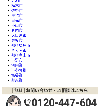
足利市
栃木市
佐野市
鹿沼市
日光市
小山市
真岡市
大田原市
矢板市
那須塩原市
さくら市
那須烏山市
下野市
河内郡
下都賀郡
塩谷郡
那須郡