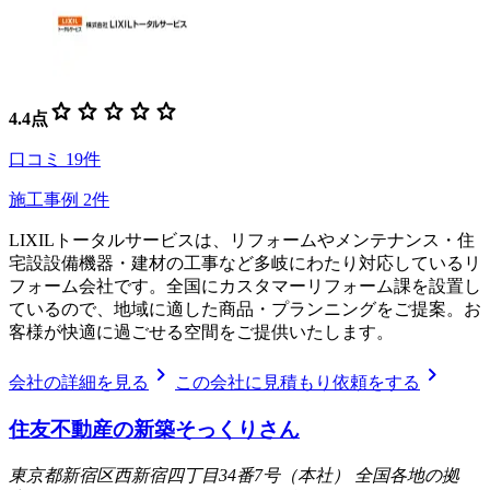
star
star
star
star
star
4.4
点
口コミ
19
件
施工事例
2
件
LIXILトータルサービスは、リフォームやメンテナンス・住
宅設設備機器・建材の工事など多岐にわたり対応しているリ
フォーム会社です。全国にカスタマーリフォーム課を設置し
ているので、地域に適した商品・プランニングをご提案。お
客様が快適に過ごせる空間をご提供いたします。
chevron_right
chevron_right
会社の詳細を見る
この会社に見積もり依頼をする
住友不動産の新築そっくりさん
東京都新宿区西新宿四丁目34番7号（本社） 全国各地の拠