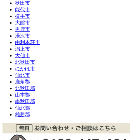
秋田市
能代市
横手市
大館市
男鹿市
湯沢市
由利本荘市
潟上市
大仙市
北秋田市
にかほ市
仙北市
鹿角郡
北秋田郡
山本郡
南秋田郡
仙北郡
雄勝郡