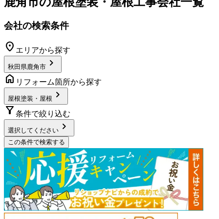
鹿角市
の
屋根塗装・屋根工事
会社一覧
会社の検索条件
location_on
エリアから探す
chevron_right
秋田県鹿角市
home
リフォーム箇所から探す
chevron_right
屋根塗装・屋根
filter_alt
条件で絞り込む
chevron_right
選択してください
この条件で検索する