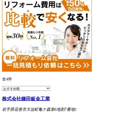
全
4
件
株式会社鎌田鈑金工業
岩手県花巻市大迫町亀ケ森第6地割7番地1