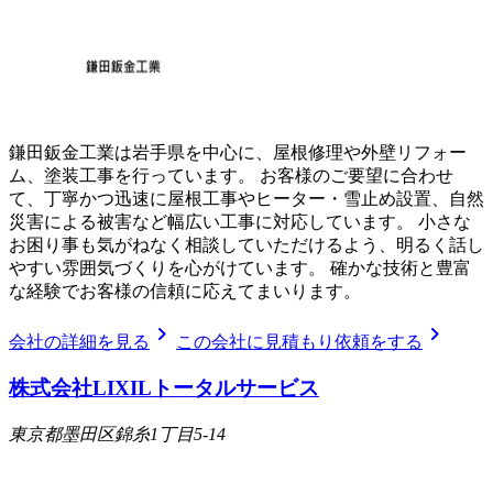
鎌田鈑金工業は岩手県を中心に、屋根修理や外壁リフォー
ム、塗装工事を行っています。 お客様のご要望に合わせ
て、丁寧かつ迅速に屋根工事やヒーター・雪止め設置、自然
災害による被害など幅広い工事に対応しています。 小さな
お困り事も気がねなく相談していただけるよう、明るく話し
やすい雰囲気づくりを心がけています。 確かな技術と豊富
な経験でお客様の信頼に応えてまいります。
chevron_right
chevron_right
会社の詳細を見る
この会社に見積もり依頼をする
株式会社LIXILトータルサービス
東京都墨田区錦糸1丁目5-14