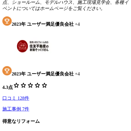
点、ショールーム、モデルハウス、施工現場見学会、各種イ
ベントについてはホームページをご覧ください。
2023
年
ユーザー満足優良会社
+
4
2023
年
ユーザー満足優良会社
+
4
star
star
star
star
star
4.3
点
口コミ
128
件
施工事例
7
件
得意なリフォーム