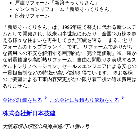
戸建リフォーム「新築そっくりさん」
マンションリフォーム「新築そっくりさん」
部分リフォーム
「新築そっくりさん」は、1996年建て替えに代わる新システ
ムとして開発され、以来四半世紀にわたり、全国18万棟を超
える様々な住まいを再生してきた実績を誇る 「まるごとリ
フォームのトップブランド」です。 リフォームでありがち
な費用への不安を解消する画期的な「完全定価制」※、確か
な耐震補強や高断熱リフォーム、自由な間取りを実現するス
ケルトンリノベーション、セールスエンジニアによる安心の
一貫担当制などの特徴が高い信頼を得ています。 ※お客様
のご要望による工事内容変更がない限り着工後の追加費用は
ありません。
chevron_right
chevron_right
会社の詳細を見る
この会社に見積もり依頼をする
株式会社新日本技建
大阪府堺市堺区出島海岸通2丁11番12号