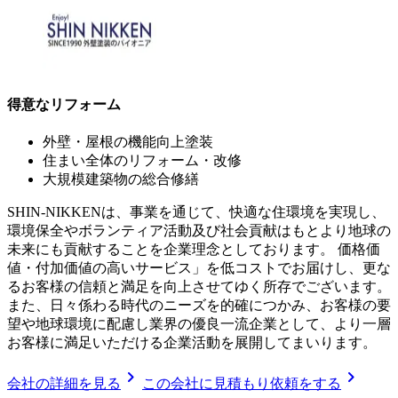
得意なリフォーム
外壁・屋根の機能向上塗装
住まい全体のリフォーム・改修
大規模建築物の総合修繕
SHIN-NIKKENは、事業を通じて、快適な住環境を実現し、
環境保全やボランティア活動及び社会貢献はもとより地球の
未来にも貢献することを企業理念としております。 価格価
値・付加価値の高いサービス」を低コストでお届けし、更な
るお客様の信頼と満足を向上させてゆく所存でございます。
また、日々係わる時代のニーズを的確につかみ、お客様の要
望や地球環境に配慮し業界の優良一流企業として、より一層
お客様に満足いただける企業活動を展開してまいります。
chevron_right
chevron_right
会社の詳細を見る
この会社に見積もり依頼をする