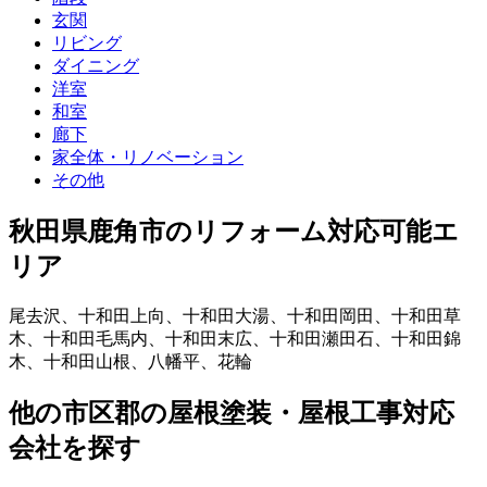
玄関
リビング
ダイニング
洋室
和室
廊下
家全体・リノベーション
その他
秋田県鹿角市
のリフォーム対応可能エ
リア
尾去沢
、
十和田上向
、
十和田大湯
、
十和田岡田
、
十和田草
木
、
十和田毛馬内
、
十和田末広
、
十和田瀬田石
、
十和田錦
木
、
十和田山根
、
八幡平
、
花輪
他
の市区郡の
屋根塗装・屋根工事
対応
会社を探す