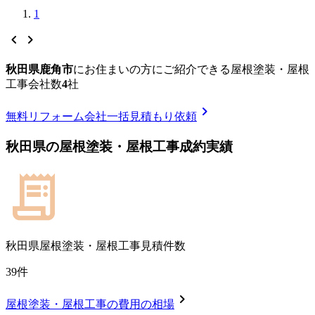
1
chevron_left
chevron_right
秋田県鹿角市
に
お住まいの方にご紹介できる
屋根塗装・屋根
工事
会社数
4
社
chevron_right
無料
リフォーム会社一括見積もり依頼
秋田県
の
屋根塗装・屋根工事
成約実績
秋田県
屋根塗装・屋根工事見積件数
39
件
chevron_right
屋根塗装・屋根工事
の費用の相場