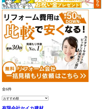
全
6
件
有限会社セイカ建材