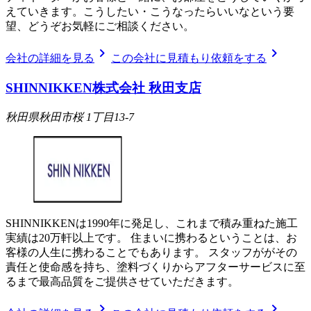
えていきます。こうしたい・こうなったらいいなという要
望、どうぞお気軽にご相談ください。
chevron_right
chevron_right
会社の詳細を見る
この会社に見積もり依頼をする
SHINNIKKEN株式会社 秋田支店
秋田県秋田市桜 1丁目13-7
SHINNIKKENは1990年に発足し、これまで積み重ねた施工
実績は20万軒以上です。 住まいに携わるということは、お
客様の人生に携わることでもあります。 スタッフががその
責任と使命感を持ち、塗料づくりからアフターサービスに至
るまで最高品質をご提供させていただきます。
chevron_right
chevron_right