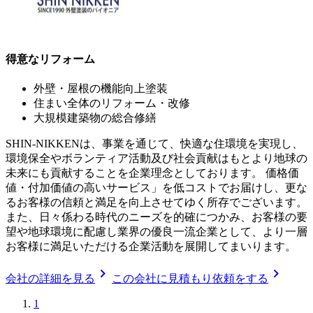
得意なリフォーム
外壁・屋根の機能向上塗装
住まい全体のリフォーム・改修
大規模建築物の総合修繕
SHIN-NIKKENは、事業を通じて、快適な住環境を実現し、
環境保全やボランティア活動及び社会貢献はもとより地球の
未来にも貢献することを企業理念としております。 価格価
値・付加価値の高いサービス」を低コストでお届けし、更な
るお客様の信頼と満足を向上させてゆく所存でございます。
また、日々係わる時代のニーズを的確につかみ、お客様の要
望や地球環境に配慮し業界の優良一流企業として、より一層
お客様に満足いただける企業活動を展開してまいります。
chevron_right
chevron_right
会社の詳細を見る
この会社に見積もり依頼をする
1