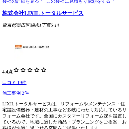
会社の詳細を見る
この会社に見積もり依頼をする
株式会社LIXILトータルサービス
東京都墨田区錦糸1丁目5-14
star
star
star
star
star
4.4
点
口コミ
19
件
施工事例
2
件
LIXILトータルサービスは、リフォームやメンテナンス・住
宅設設備機器・建材の工事など多岐にわたり対応しているリ
フォーム会社です。全国にカスタマーリフォーム課を設置し
ているので、地域に適した商品・プランニングをご提案。お
客様が快適に過ごせる空間をご提供いたします。