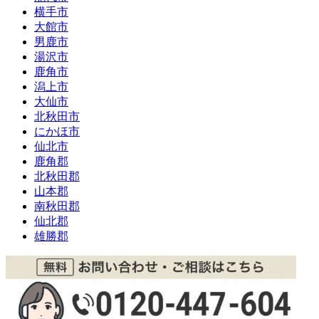
横手市
大館市
男鹿市
湯沢市
鹿角市
潟上市
大仙市
北秋田市
にかほ市
仙北市
鹿角郡
北秋田郡
山本郡
南秋田郡
仙北郡
雄勝郡