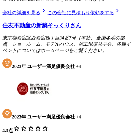
chevron_right
chevron_right
会社の詳細を見る
この会社に見積もり依頼をする
住友不動産の新築そっくりさん
東京都新宿区西新宿四丁目34番7号（本社） 全国各地の拠
点、ショールーム、モデルハウス、施工現場見学会、各種イ
ベントについてはホームページをご覧ください。
2023
年
ユーザー満足優良会社
+
4
2023
年
ユーザー満足優良会社
+
4
star
star
star
star
star
4.3
点