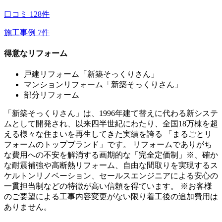
口コミ
128
件
施工事例
7
件
得意なリフォーム
戸建リフォーム「新築そっくりさん」
マンションリフォーム「新築そっくりさん」
部分リフォーム
「新築そっくりさん」は、1996年建て替えに代わる新システ
ムとして開発され、以来四半世紀にわたり、全国18万棟を超
える様々な住まいを再生してきた実績を誇る 「まるごとリ
フォームのトップブランド」です。 リフォームでありがち
な費用への不安を解消する画期的な「完全定価制」※、確か
な耐震補強や高断熱リフォーム、自由な間取りを実現するス
ケルトンリノベーション、セールスエンジニアによる安心の
一貫担当制などの特徴が高い信頼を得ています。 ※お客様
のご要望による工事内容変更がない限り着工後の追加費用は
ありません。