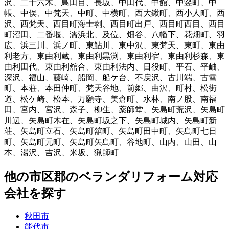
沢
、
二十六木
、
鳥田目
、
長坂
、
中田代
、
中館
、
中竪町
、
中
帳
、
中俣
、
中梵天
、
中町
、
中横町
、
西大鍬町
、
西小人町
、
西
沢
、
西梵天
、
西目町海士剥
、
西目町出戸
、
西目町西目
、
西目
町沼田
、
二番堰
、
濡浜北
、
及位
、
畑谷
、
八幡下
、
花畑町
、
羽
広
、
浜三川
、
浜ノ町
、
東鮎川
、
東中沢
、
東梵天
、
東町
、
東由
利老方
、
東由利蔵
、
東由利黒渕
、
東由利宿
、
東由利杉森
、
東
由利田代
、
東由利舘合
、
東由利法内
、
日役町
、
平石
、
平岫
、
深沢
、
福山
、
藤崎
、
船岡
、
船ケ台
、
不戻沢
、
古川端
、
古雪
町
、
本荘
、
本田仲町
、
梵天谷地
、
前郷
、
曲沢
、
町村
、
松街
道
、
松ケ崎
、
松本
、
万願寺
、
美倉町
、
水林
、
南ノ股
、
南福
田
、
宮内
、
宮沢
、
森子
、
柳生
、
薬師堂
、
矢島町荒沢
、
矢島町
川辺
、
矢島町木在
、
矢島町坂之下
、
矢島町城内
、
矢島町新
荘
、
矢島町立石
、
矢島町舘町
、
矢島町田中町
、
矢島町七日
町
、
矢島町元町
、
矢島町矢島町
、
谷地町
、
山内
、
山田
、
山
本
、
湯沢
、
吉沢
、
米坂
、
猟師町
他
の市区郡の
ベランダリフォーム
対応
会社を探す
秋田市
能代市