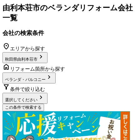
由利本荘市
の
ベランダリフォーム
会社
一覧
会社の検索条件
location_on
エリアから探す
chevron_right
秋田県由利本荘市
home
リフォーム箇所から探す
chevron_right
ベランダ・バルコニー
filter_alt
条件で絞り込む
chevron_right
選択してください
この条件で検索する