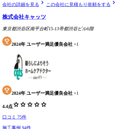
chevron_right
chevron_right
会社の詳細を見る
この会社に見積もり依頼をする
株式会社キャッツ
東京都渋谷区南平台町15-13帝都渋谷ビル6階
2024
年
ユーザー満足優良会社
+
1
2024
年
ユーザー満足優良会社
+
1
star
star
star
star
star
4.4
点
口コミ
75
件
施工事例
94
件