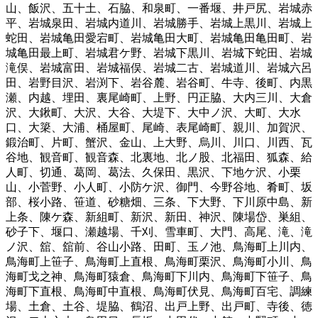
山
、
飯沢
、
五十土
、
石脇
、
和泉町
、
一番堰
、
井戸尻
、
岩城赤
平
、
岩城泉田
、
岩城内道川
、
岩城勝手
、
岩城上黒川
、
岩城上
蛇田
、
岩城亀田愛宕町
、
岩城亀田大町
、
岩城亀田亀田町
、
岩
城亀田最上町
、
岩城君ケ野
、
岩城下黒川
、
岩城下蛇田
、
岩城
滝俣
、
岩城富田
、
岩城福俣
、
岩城二古
、
岩城道川
、
岩城六呂
田
、
岩野目沢
、
岩渕下
、
岩谷麓
、
岩谷町
、
牛寺
、
後町
、
内黒
瀬
、
内越
、
埋田
、
裏尾崎町
、
上野
、
円正脇
、
大内三川
、
大倉
沢
、
大鍬町
、
大沢
、
大谷
、
大堤下
、
大中ノ沢
、
大町
、
大水
口
、
大簗
、
大浦
、
桶屋町
、
尾崎
、
表尾崎町
、
親川
、
加賀沢
、
鍛治町
、
片町
、
蟹沢
、
金山
、
上大野
、
烏川
、
川口
、
川西
、
瓦
谷地
、
観音町
、
観音森
、
北裏地
、
北ノ股
、
北福田
、
狐森
、
給
人町
、
切通
、
葛岡
、
葛法
、
久保田
、
黒沢
、
下地ケ沢
、
小栗
山
、
小菅野
、
小人町
、
小防ケ沢
、
御門
、
今野谷地
、
肴町
、
坂
部
、
桜小路
、
笹道
、
砂糖畑
、
三条
、
下大野
、
下川原中島
、
新
上条
、
陳ケ森
、
新組町
、
新沢
、
新田
、
神沢
、
陳場岱
、
巣組
、
砂子下
、
堰口
、
瀬越場
、
千刈
、
雪車町
、
大門
、
高尾
、
滝
、
滝
ノ沢
、
舘
、
舘前
、
谷山小路
、
田町
、
玉ノ池
、
鳥海町上川内
、
鳥海町上笹子
、
鳥海町上直根
、
鳥海町栗沢
、
鳥海町小川
、
鳥
海町戈之神
、
鳥海町猿倉
、
鳥海町下川内
、
鳥海町下笹子
、
鳥
海町下直根
、
鳥海町中直根
、
鳥海町伏見
、
鳥海町百宅
、
調練
場
、
土倉
、
土谷
、
堤脇
、
鶴沼
、
出戸上野
、
出戸町
、
寺後
、
徳