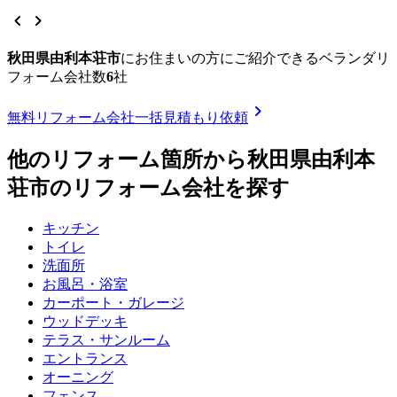
chevron_left
chevron_right
秋田県由利本荘市
に
お住まいの方にご紹介できる
ベランダリ
フォーム
会社数
6
社
chevron_right
無料
リフォーム会社一括見積もり依頼
他のリフォーム箇所から
秋田県由利本
荘市
のリフォーム会社を探す
キッチン
トイレ
洗面所
お風呂・浴室
カーポート・ガレージ
ウッドデッキ
テラス・サンルーム
エントランス
オーニング
フェンス