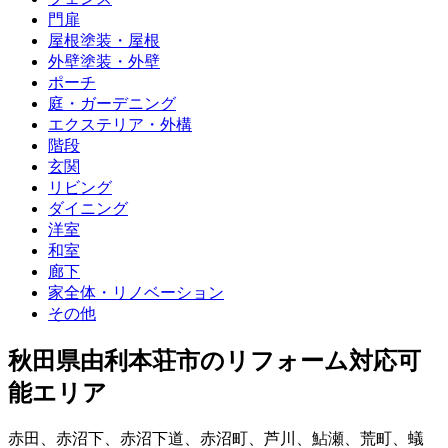
門扉
屋根塗装・屋根
外壁塗装・外壁
ポーチ
庭・ガーデニング
エクステリア・外構
階段
玄関
リビング
ダイニング
洋室
和室
廊下
家全体・リノベーション
その他
秋田県由利本荘市
のリフォーム対応可
能エリア
赤田
、
赤沼下
、
赤沼下道
、
赤沼町
、
芦川
、
鮎瀬
、
荒町
、
蟻