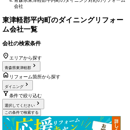
青森県東津軽郡平内町のダイニング対応のリフォーム
会社
東津軽郡平内町
の
ダイニングリフォー
ム
会社一覧
会社の検索条件
location_on
エリアから探す
chevron_right
青森県東津軽郡
home
リフォーム箇所から探す
chevron_right
ダイニング
filter_alt
条件で絞り込む
chevron_right
選択してください
この条件で検索する