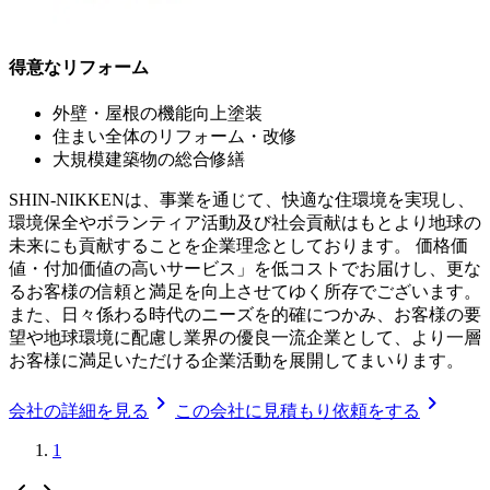
得意なリフォーム
外壁・屋根の機能向上塗装
住まい全体のリフォーム・改修
大規模建築物の総合修繕
SHIN-NIKKENは、事業を通じて、快適な住環境を実現し、
環境保全やボランティア活動及び社会貢献はもとより地球の
未来にも貢献することを企業理念としております。 価格価
値・付加価値の高いサービス」を低コストでお届けし、更な
るお客様の信頼と満足を向上させてゆく所存でございます。
また、日々係わる時代のニーズを的確につかみ、お客様の要
望や地球環境に配慮し業界の優良一流企業として、より一層
お客様に満足いただける企業活動を展開してまいります。
chevron_right
chevron_right
会社の詳細を見る
この会社に見積もり依頼をする
1