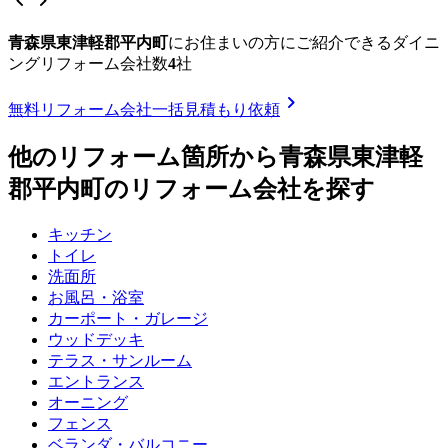
chevron_left
chevron_right
青森県東津軽郡平内町
に
お住まいの方にご紹介できる
ダイニ
ングリフォーム
会社数
4
社
chevron_right
無料
リフォーム会社一括見積もり依頼
他のリフォーム箇所から
青森県東津軽
郡平内町
のリフォーム会社を探す
キッチン
トイレ
洗面所
お風呂・浴室
カーポート・ガレージ
ウッドデッキ
テラス・サンルーム
エントランス
オーニング
フェンス
ベランダ・バルコニー