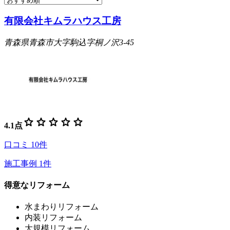
有限会社キムラハウス工房
青森県青森市大字駒込字桐ノ沢3-45
star
star
star
star
star
4.1
点
口コミ
10
件
施工事例
1
件
得意なリフォーム
水まわりリフォーム
内装リフォーム
大規模リフォーム