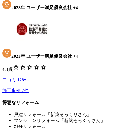
2023
年
ユーザー満足優良会社
+
4
2023
年
ユーザー満足優良会社
+
4
star
star
star
star
star
4.3
点
口コミ
128
件
施工事例
7
件
得意なリフォーム
戸建リフォーム「新築そっくりさん」
マンションリフォーム「新築そっくりさん」
部分リフォーム