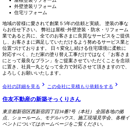
屋根塗装リフォーム
外壁塗装リフォーム
住宅リフォーム
地域の皆様に愛されて創業５5年の信頼と実績。 塗装の事な
らお任せ下さい。 弊社は屋根･外壁塗装・防水・リフォーム
業であると共に、全てのお客さまに良質なサービスをご提供
し、お客さまに満足していただけるよう努めるサービス業と
位置づけております。 日々変化し続ける住宅環境に柔軟に
対応すべく、ただ家の塗り替え工事だけではなく「お客さま
にとって最良なプラン」をご提案させていただくことを念頭
に置き、社員一丸となって全力で対応させて頂きますので、
よろしくお願いいたします。
chevron_right
chevron_right
会社の詳細を見る
この会社に見積もり依頼をする
住友不動産の新築そっくりさん
東京都新宿区西新宿四丁目34番7号（本社） 全国各地の拠
点、ショールーム、モデルハウス、施工現場見学会、各種イ
ベントについてはホームページをご覧ください。