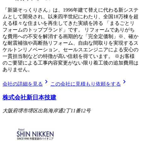
「新築そっくりさん」は、1996年建て替えに代わる新システ
ムとして開発され、以来四半世紀にわたり、全国18万棟を超
える様々な住まいを再生してきた実績を誇る 「まるごとリ
フォームのトップブランド」です。 リフォームでありがち
な費用への不安を解消する画期的な「完全定価制」※、確か
な耐震補強や高断熱リフォーム、自由な間取りを実現するス
ケルトンリノベーション、セールスエンジニアによる安心の
一貫担当制などの特徴が高い信頼を得ています。 ※お客様
のご要望による工事内容変更がない限り着工後の追加費用は
ありません。
chevron_right
chevron_right
会社の詳細を見る
この会社に見積もり依頼をする
株式会社新日本技建
大阪府堺市堺区出島海岸通2丁11番12号