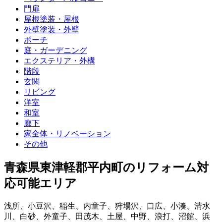
門扉
屋根塗装・屋根
外壁塗装・外壁
ポーチ
庭・ガーデニング
エクステリア・外構
階段
玄関
リビング
洋室
和室
廊下
家全体・リノベーション
その他
青森県東津軽郡平内町
のリフォーム対
応可能エリア
浅所
、
小豆沢
、
稲生
、
内童子
、
狩場沢
、
口広
、
小湊
、
清水
川
、
白砂
、
外童子
、
田茂木
、
土屋
、
中野
、
浪打
、
沼館
、
浜