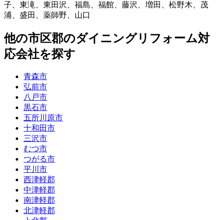
子
、
東滝
、
東田沢
、
福島
、
福館
、
藤沢
、
増田
、
松野木
、
茂
浦
、
盛田
、
薬師野
、
山口
他
の市区郡の
ダイニングリフォーム
対
応会社を探す
青森市
弘前市
八戸市
黒石市
五所川原市
十和田市
三沢市
むつ市
つがる市
平川市
西津軽郡
中津軽郡
南津軽郡
北津軽郡