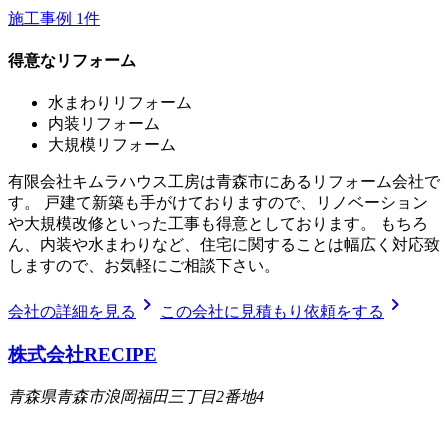
施工事例
1
件
得意なリフォーム
水まわりリフォーム
内装リフォーム
大規模リフォーム
有限会社キムラハウス工房は青森市にあるリフォーム会社で
す。 戸建て新築も手がけておりますので、リノベーション
や大規模改修といった工事も得意としております。 もちろ
ん、内装や水まわりなど、住宅に関することは幅広く対応致
しますので、お気軽にご相談下さい。
chevron_right
chevron_right
会社の詳細を見る
この会社に見積もり依頼をする
株式会社RECIPE
青森県青森市浪岡福田三丁目2番地4