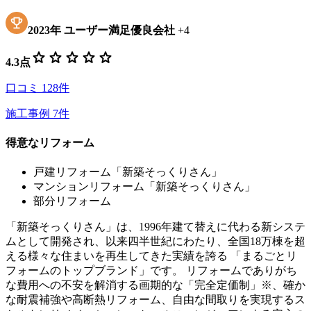
2023
年
ユーザー満足優良会社
+
4
star
star
star
star
star
4.3
点
口コミ
128
件
施工事例
7
件
得意なリフォーム
戸建リフォーム「新築そっくりさん」
マンションリフォーム「新築そっくりさん」
部分リフォーム
「新築そっくりさん」は、1996年建て替えに代わる新システ
ムとして開発され、以来四半世紀にわたり、全国18万棟を超
える様々な住まいを再生してきた実績を誇る 「まるごとリ
フォームのトップブランド」です。 リフォームでありがち
な費用への不安を解消する画期的な「完全定価制」※、確か
な耐震補強や高断熱リフォーム、自由な間取りを実現するス