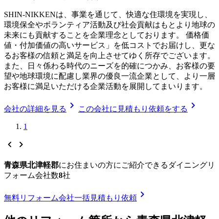
SHIN-NIKKENは、事業を通じて、快適な住環境を実現し、
環境保全やボランティア活動及び社会貢献はもとより地球の
未来にも貢献することを企業理念としております。 価格価
値・付加価値の高いサービス」を低コストでお届けし、更な
るお客様の信頼と満足を向上させてゆく所存でございます。
また、日々係わる時代のニーズを的確につかみ、お客様の要
望や地球環境に配慮し業界の優良一流企業として、より一層
お客様に満足いただける企業活動を展開してまいります。
chevron_right
chevron_right
会社の詳細を見る
この会社に見積もり依頼をする
1
chevron_left
chevron_right
青森県北津軽郡
に
お住まいの方にご紹介できる
ダイニングリ
フォーム
会社数
8
社
chevron_right
無料
リフォーム会社一括見積もり依頼