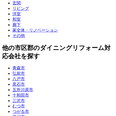
玄関
リビング
洋室
和室
廊下
家全体・リノベーション
その他
他
の市区郡の
ダイニングリフォーム
対
応会社を探す
青森市
弘前市
八戸市
黒石市
五所川原市
十和田市
三沢市
むつ市
つがる市