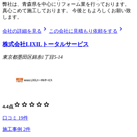
弊社は、青森県を中心にリフォーム業を行っております。
真心こめて施工しております。 今後ともよろしくお願い致
します。
chevron_right
chevron_right
会社の詳細を見る
この会社に見積もり依頼をする
株式会社LIXILトータルサービス
東京都墨田区錦糸1丁目5-14
star
star
star
star
star
4.4
点
口コミ
19
件
施工事例
2
件