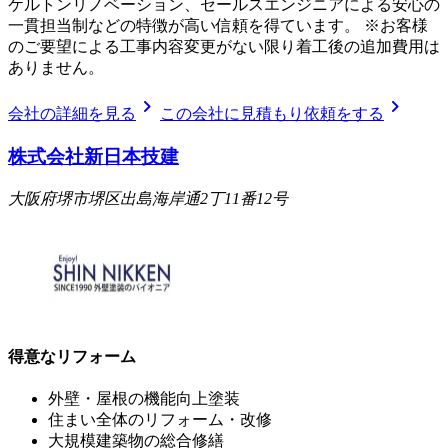
ケルトンリノベーション、セールスエンジニアによる安心の
一貫担当制などの特徴が高い信頼を得ています。 ※お客様
のご要望による工事内容変更がない限り着工後の追加費用は
ありません。
chevron_right
chevron_right
会社の詳細を見る
この会社に見積もり依頼をする
株式会社新日本技建
大阪府堺市堺区出島海岸通2丁11番12号
得意なリフォーム
外壁・屋根の機能向上塗装
住まい全体のリフォーム・改修
大規模建築物の総合修繕