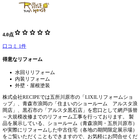
star
star
star
star
star
4.0
点
口コミ
1
件
得意なリフォーム
水回りリフォーム
内装リフォーム
外壁・屋根塗装
株式会社RECIPEでは五所川原市の「LIXILリフォームショ
ップ」、青森市浪岡の「住まいのショールーム アルスタ浪
岡店」、黒石市の「アルスタ黒石店」を窓口として網戸張替
～大規模改修までのリフォーム工事を行っております。 製
品を展示している、ショールーム（青森浪岡・五所川原市）
や実際にリフォームした中古住宅（各地の期間限定展示場）
をご覧いただくこともできますので、お気軽にお問合せくだ