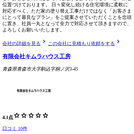
位置づけております。 日々変化し続ける住宅環境に柔軟に
対応すべく、ただ家の塗り替え工事だけではなく「お客さま
にとって最良なプラン」をご提案させていただくことを念頭
に置き、社員一丸となって全力で対応させて頂きますので、
よろしくお願いいたします。
chevron_right
chevron_right
会社の詳細を見る
この会社に見積もり依頼をする
有限会社キムラハウス工房
青森県青森市大字駒込字桐ノ沢3-45
star
star
star
star
star
4.1
点
口コミ
10
件