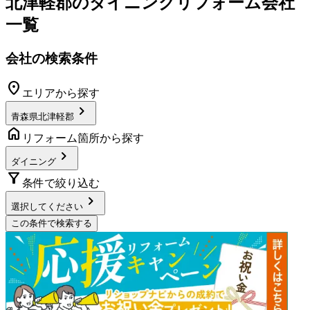
北津軽郡
の
ダイニングリフォーム
会社
一覧
会社の検索条件
location_on
エリアから探す
chevron_right
青森県北津軽郡
home
リフォーム箇所から探す
chevron_right
ダイニング
filter_alt
条件で絞り込む
chevron_right
選択してください
この条件で検索する