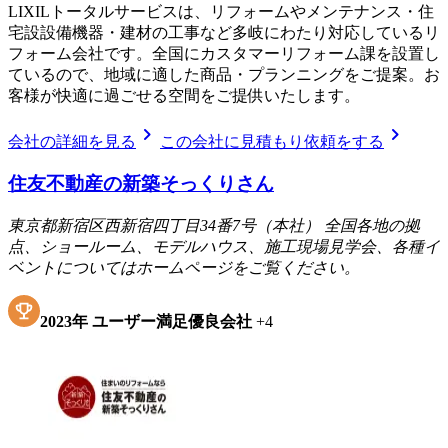
LIXILトータルサービスは、リフォームやメンテナンス・住
宅設設備機器・建材の工事など多岐にわたり対応しているリ
フォーム会社です。全国にカスタマーリフォーム課を設置し
ているので、地域に適した商品・プランニングをご提案。お
客様が快適に過ごせる空間をご提供いたします。
chevron_right
chevron_right
会社の詳細を見る
この会社に見積もり依頼をする
住友不動産の新築そっくりさん
東京都新宿区西新宿四丁目34番7号（本社） 全国各地の拠
点、ショールーム、モデルハウス、施工現場見学会、各種イ
ベントについてはホームページをご覧ください。
2023
年
ユーザー満足優良会社
+
4