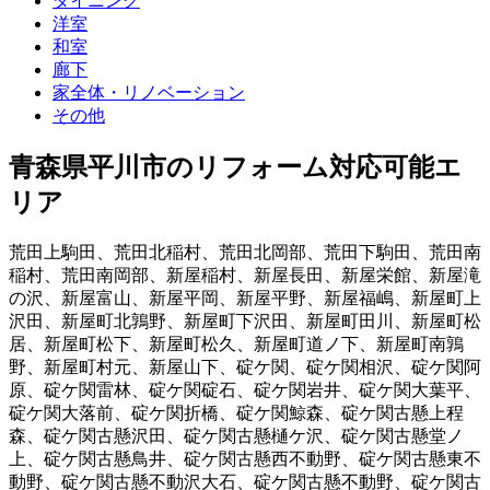
ダイニング
洋室
和室
廊下
家全体・リノベーション
その他
青森県平川市
のリフォーム対応可能エ
リア
荒田上駒田
、
荒田北稲村
、
荒田北岡部
、
荒田下駒田
、
荒田南
稲村
、
荒田南岡部
、
新屋稲村
、
新屋長田
、
新屋栄館
、
新屋滝
の沢
、
新屋富山
、
新屋平岡
、
新屋平野
、
新屋福嶋
、
新屋町上
沢田
、
新屋町北鶉野
、
新屋町下沢田
、
新屋町田川
、
新屋町松
居
、
新屋町松下
、
新屋町松久
、
新屋町道ノ下
、
新屋町南鶉
野
、
新屋町村元
、
新屋山下
、
碇ケ関
、
碇ケ関相沢
、
碇ケ関阿
原
、
碇ケ関雷林
、
碇ケ関碇石
、
碇ケ関岩井
、
碇ケ関大葉平
、
碇ケ関大落前
、
碇ケ関折橋
、
碇ケ関鯨森
、
碇ケ関古懸上程
森
、
碇ケ関古懸沢田
、
碇ケ関古懸樋ケ沢
、
碇ケ関古懸堂ノ
上
、
碇ケ関古懸鳥井
、
碇ケ関古懸西不動野
、
碇ケ関古懸東不
動野
、
碇ケ関古懸不動沢大石
、
碇ケ関古懸不動野
、
碇ケ関古