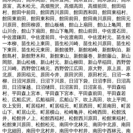
原富
、
高木松元
、
高畑熊沢
、
高畑高田
、
高畑前田
、
館田稲
村
、
館田中前田
、
館田西川原田
、
館田西和田
、
館田東稲村
、
館田東前田
、
館田東和田
、
館田前田
、
館田南川原田
、
館田元
川原田
、
館田柳原
、
館山板橋
、
館山上扇田
、
館山上亀岡
、
館
山川合
、
館山下扇田
、
館山下亀岡
、
館山前田
、
中佐渡石田
、
中佐渡鎌田
、
中佐渡前田
、
中佐渡南田
、
中佐渡村元
、
苗生松
一本柳
、
苗生松上東田
、
苗生松川崎
、
苗生松川原田
、
苗生松
下東田
、
苗生松元東田
、
新館後野
、
新館柏崎
、
新館駒泊
、
新
館島村
、
新館野木和
、
新館東山
、
新館藤巻
、
新館藤山
、
新山
岡部
、
新山松橋
、
新山村元
、
新山柳田
、
新山早稲田
、
西野曽
江川崎
、
西野曽江橋元
、
西野曽江広田
、
原大野
、
原上原
、
原
北原
、
原田稲元
、
原田今井
、
原田沢田
、
原田村元
、
日沼一本
柳
、
日沼河原田
、
日沼下川原
、
日沼下袋
、
日沼李田
、
日沼高
田
、
日沼塚越
、
日沼樋田
、
日沼富田
、
日沼富岳
、
平田森稲
村
、
平田森上宮本
、
平田森下宮本
、
平田森前田
、
平田森若
松
、
広船広沢
、
広船福田
、
広船山下
、
吹上高田
、
吹上平岡
、
吹上安田
、
町居稲村
、
町居稲元
、
町居西田
、
町居南田
、
町居
山下
、
町居山元
、
町居横山
、
松崎亀井
、
松崎西田
、
松館浅
井
、
松館井ノ上
、
松館西稲村
、
松館西川原田
、
松館東稲村
、
松館東川原田
、
松館松元
、
南田中北林元
、
南田中北原
、
南田
中北細田
、
南田中北村井
、
南田中中村井
、
南田中西林元
、
南