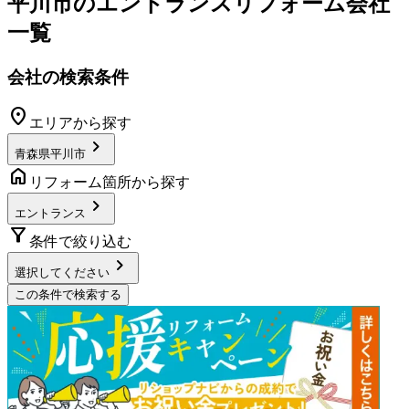
平川市
の
エントランスリフォーム
会社
一覧
会社の検索条件
location_on
エリアから探す
chevron_right
青森県平川市
home
リフォーム箇所から探す
chevron_right
エントランス
filter_alt
条件で絞り込む
chevron_right
選択してください
この条件で検索する