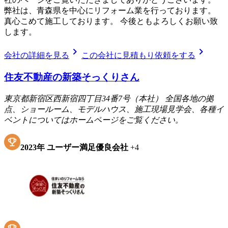
弊社は、青森県を中心にリフォーム業を行っております。
真心こめて施工しております。 今後ともよろしくお願い致
します。
chevron_right
chevron_right
会社の詳細を見る
この会社に見積もり依頼をする
住友不動産の新築そっくりさん
東京都新宿区西新宿四丁目34番7号（本社） 全国各地の拠
点、ショールーム、モデルハウス、施工現場見学会、各種イ
ベントについてはホームページをご覧ください。
2023
年
ユーザー満足優良会社
+
4