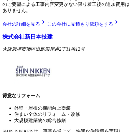
のご要望による工事内容変更がない限り着工後の追加費用は
ありません。
chevron_right
chevron_right
会社の詳細を見る
この会社に見積もり依頼をする
株式会社新日本技建
大阪府堺市堺区出島海岸通2丁11番12号
得意なリフォーム
外壁・屋根の機能向上塗装
住まい全体のリフォーム・改修
大規模建築物の総合修繕
SHIN-NIKKENは、事業を通じて、快適な住環境を実現し、