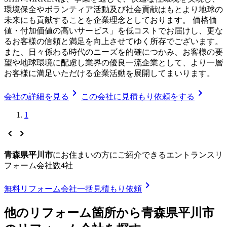
環境保全やボランティア活動及び社会貢献はもとより地球の
未来にも貢献することを企業理念としております。 価格価
値・付加価値の高いサービス」を低コストでお届けし、更な
るお客様の信頼と満足を向上させてゆく所存でございます。
また、日々係わる時代のニーズを的確につかみ、お客様の要
望や地球環境に配慮し業界の優良一流企業として、より一層
お客様に満足いただける企業活動を展開してまいります。
chevron_right
chevron_right
会社の詳細を見る
この会社に見積もり依頼をする
1
chevron_left
chevron_right
青森県平川市
に
お住まいの方にご紹介できる
エントランスリ
フォーム
会社数
4
社
chevron_right
無料
リフォーム会社一括見積もり依頼
他のリフォーム箇所から
青森県平川市