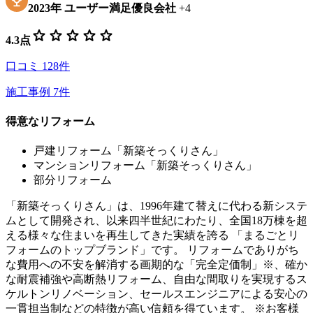
2023
年
ユーザー満足優良会社
+
4
star
star
star
star
star
4.3
点
口コミ
128
件
施工事例
7
件
得意なリフォーム
戸建リフォーム「新築そっくりさん」
マンションリフォーム「新築そっくりさん」
部分リフォーム
「新築そっくりさん」は、1996年建て替えに代わる新システ
ムとして開発され、以来四半世紀にわたり、全国18万棟を超
える様々な住まいを再生してきた実績を誇る 「まるごとリ
フォームのトップブランド」です。 リフォームでありがち
な費用への不安を解消する画期的な「完全定価制」※、確か
な耐震補強や高断熱リフォーム、自由な間取りを実現するス
ケルトンリノベーション、セールスエンジニアによる安心の
一貫担当制などの特徴が高い信頼を得ています。 ※お客様