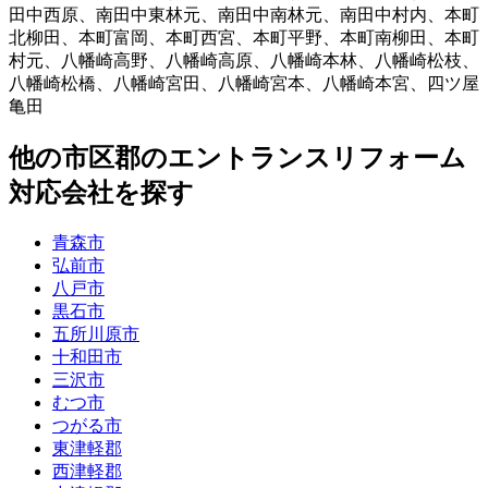
田中西原
、
南田中東林元
、
南田中南林元
、
南田中村内
、
本町
北柳田
、
本町富岡
、
本町西宮
、
本町平野
、
本町南柳田
、
本町
村元
、
八幡崎高野
、
八幡崎高原
、
八幡崎本林
、
八幡崎松枝
、
八幡崎松橋
、
八幡崎宮田
、
八幡崎宮本
、
八幡崎本宮
、
四ツ屋
亀田
他
の市区郡の
エントランスリフォーム
対応会社を探す
青森市
弘前市
八戸市
黒石市
五所川原市
十和田市
三沢市
むつ市
つがる市
東津軽郡
西津軽郡