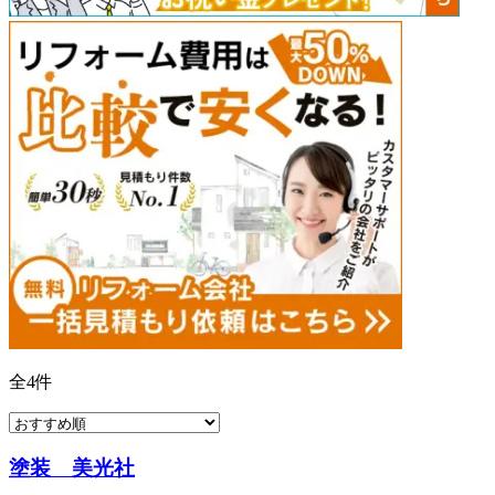
全
4
件
塗装 美光社