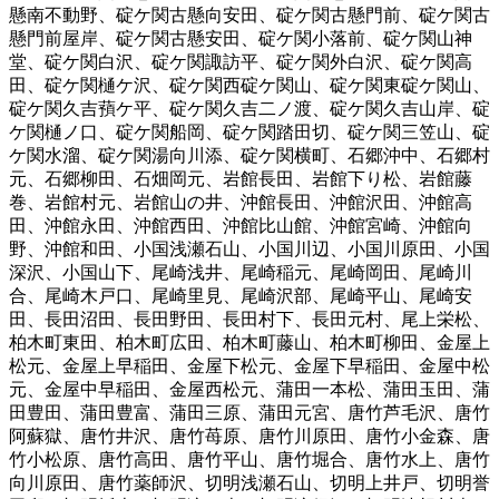
懸南不動野
、
碇ケ関古懸向安田
、
碇ケ関古懸門前
、
碇ケ関古
懸門前屋岸
、
碇ケ関古懸安田
、
碇ケ関小落前
、
碇ケ関山神
堂
、
碇ケ関白沢
、
碇ケ関諏訪平
、
碇ケ関外白沢
、
碇ケ関高
田
、
碇ケ関樋ケ沢
、
碇ケ関西碇ケ関山
、
碇ケ関東碇ケ関山
、
碇ケ関久吉蕷ケ平
、
碇ケ関久吉二ノ渡
、
碇ケ関久吉山岸
、
碇
ケ関樋ノ口
、
碇ケ関船岡
、
碇ケ関踏田切
、
碇ケ関三笠山
、
碇
ケ関水溜
、
碇ケ関湯向川添
、
碇ケ関横町
、
石郷沖中
、
石郷村
元
、
石郷柳田
、
石畑岡元
、
岩館長田
、
岩館下り松
、
岩館藤
巻
、
岩館村元
、
岩館山の井
、
沖館長田
、
沖館沢田
、
沖館高
田
、
沖館永田
、
沖館西田
、
沖館比山館
、
沖館宮崎
、
沖館向
野
、
沖館和田
、
小国浅瀬石山
、
小国川辺
、
小国川原田
、
小国
深沢
、
小国山下
、
尾崎浅井
、
尾崎稲元
、
尾崎岡田
、
尾崎川
合
、
尾崎木戸口
、
尾崎里見
、
尾崎沢部
、
尾崎平山
、
尾崎安
田
、
長田沼田
、
長田野田
、
長田村下
、
長田元村
、
尾上栄松
、
柏木町東田
、
柏木町広田
、
柏木町藤山
、
柏木町柳田
、
金屋上
松元
、
金屋上早稲田
、
金屋下松元
、
金屋下早稲田
、
金屋中松
元
、
金屋中早稲田
、
金屋西松元
、
蒲田一本松
、
蒲田玉田
、
蒲
田豊田
、
蒲田豊富
、
蒲田三原
、
蒲田元宮
、
唐竹芦毛沢
、
唐竹
阿蘇獄
、
唐竹井沢
、
唐竹苺原
、
唐竹川原田
、
唐竹小金森
、
唐
竹小松原
、
唐竹高田
、
唐竹平山
、
唐竹堀合
、
唐竹水上
、
唐竹
向川原田
、
唐竹薬師沢
、
切明浅瀬石山
、
切明上井戸
、
切明誉