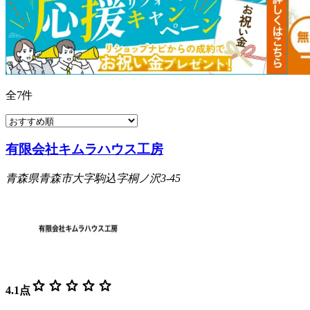
全
7
件
有限会社キムラハウス工房
青森県青森市大字駒込字桐ノ沢3-45
star
star
star
star
star
4.1
点