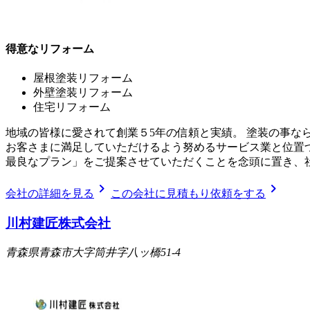
得意なリフォーム
屋根塗装リフォーム
外壁塗装リフォーム
住宅リフォーム
地域の皆様に愛されて創業５5年の信頼と実績。 塗装の事な
お客さまに満足していただけるよう努めるサービス業と位置
最良なプラン」をご提案させていただくことを念頭に置き、
chevron_right
chevron_right
会社の詳細を見る
この会社に見積もり依頼をする
川村建匠株式会社
青森県青森市大字筒井字八ッ橋51-4