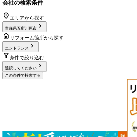
会社の検索条件
location_on
エリアから探す
chevron_right
青森県五所川原市
home
リフォーム箇所から探す
chevron_right
エントランス
filter_alt
条件で絞り込む
chevron_right
選択してください
この条件で検索する