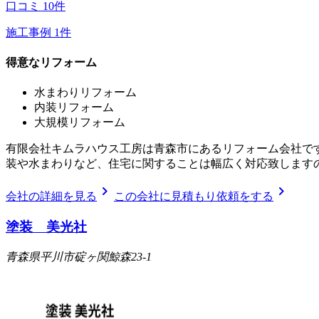
口コミ
10
件
施工事例
1
件
得意なリフォーム
水まわりリフォーム
内装リフォーム
大規模リフォーム
有限会社キムラハウス工房は青森市にあるリフォーム会社です
装や水まわりなど、住宅に関することは幅広く対応致します
chevron_right
chevron_right
会社の詳細を見る
この会社に見積もり依頼をする
塗装 美光社
青森県平川市碇ヶ関鯨森23-1