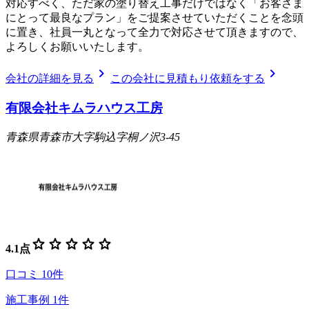
対応すべく、ただ家の塗り替え工事だけではなく「お客さま
にとって最良なプラン」をご提案させていただくことを念頭
に置き、社員一丸となって全力で対応させて頂きますので、
よろしくお願いいたします。
chevron_right
chevron_right
会社の詳細を見る
この会社に見積もり依頼をする
有限会社キムラハウス工房
青森県青森市大字駒込字桐ノ沢3-45
star
star
star
star
star
4.1
点
口コミ
10
件
施工事例
1
件