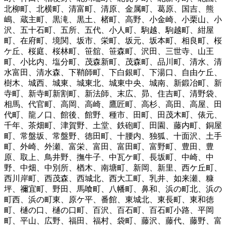
北柳町
、
北横町
、
清富町
、
清原
、
金属町
、
葛原
、
国吉
、
熊
嶋
、
蔵主町
、
黒滝
、
黒土
、
楮町
、
高野
、
小金崎
、
小栗山
、
小
沢
、
五十石町
、
五所
、
五代
、
小人町
、
駒越
、
駒越町
、
紺屋
町
、
在府町
、
境関
、
坂市
、
栄町
、
坂元
、
坂本町
、
相良町
、
桜
ケ丘
、
桜庭
、
桜林町
、
笹舘
、
笹森町
、
沢田
、
三世寺
、
山王
町
、
小比内
、
塩分町
、
茂森新町
、
茂森町
、
品川町
、
清水
、
清
水富田
、
清水森
、
下鞘師町
、
下白銀町
、
下湯口
、
自由ケ丘
、
樹木
、
城西
、
城東
、
城東北
、
城東中央
、
城南
、
新鍛冶町
、
新
寺町
、
新寺町新割町
、
新法師
、
末広
、
昴
、
住吉町
、
清野袋
、
相馬
、
代官町
、
高岡
、
高崎
、
鷹匠町
、
高杉
、
高田
、
高屋
、
田
代町
、
龍ノ口
、
館後
、
館野
、
種市
、
田町
、
田茂木町
、
俵元
、
千年
、
茶畑町
、
津賀野
、
土堂
、
鉄砲町
、
田園
、
藤内町
、
銅屋
町
、
常盤坂
、
常盤野
、
徳田町
、
十腰内
、
独狐
、
十面沢
、
土手
町
、
外崎
、
外瀬
、
富栄
、
富田
、
富田町
、
富野町
、
豊田
、
豊
原
、
取上
、
鳥井野
、
撫牛子
、
中瓦ケ町
、
長坂町
、
中崎
、
中
野
、
中畑
、
中別所
、
楢木
、
南塘町
、
新岡
、
新里
、
西ケ丘町
、
西川岸町
、
西茂森
、
西城北
、
西大工町
、
乳井
、
如来瀬
、
糠
坪
、
禰宜町
、
野田
、
馬喰町
、
八幡町
、
鼻和
、
浜の町北
、
浜の
町西
、
浜の町東
、
原ケ平
、
番館
、
東城北
、
東長町
、
東和徳
町
、
樋の口
、
樋の口町
、
百沢
、
百石町
、
百石町小路
、
平岡
町
、
平山
、
広野
、
福田
、
福村
、
袋町
、
藤沢
、
藤代
、
藤野
、
富