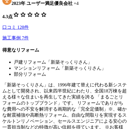
2023
年
ユーザー満足優良会社
+
4
star
star
star
star
star
4.3
点
口コミ
128
件
施工事例
7
件
得意なリフォーム
戸建リフォーム「新築そっくりさん」
マンションリフォーム「新築そっくりさん」
部分リフォーム
「新築そっくりさん」は、1996年建て替えに代わる新システ
ムとして開発され、以来四半世紀にわたり、全国18万棟を超
える様々な住まいを再生してきた実績を誇る 「まるごとリ
フォームのトップブランド」です。 リフォームでありがち
な費用への不安を解消する画期的な「完全定価制」※、確か
な耐震補強や高断熱リフォーム、自由な間取りを実現するス
ケルトンリノベーション、セールスエンジニアによる安心の
一貫担当制などの特徴が高い信頼を得ています。 ※お客様