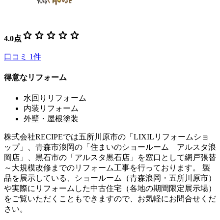
star
star
star
star
star
4.0
点
口コミ
1
件
得意なリフォーム
水回りリフォーム
内装リフォーム
外壁・屋根塗装
株式会社RECIPEでは五所川原市の「LIXILリフォームショ
ップ」、青森市浪岡の「住まいのショールーム アルスタ浪
岡店」、黒石市の「アルスタ黒石店」を窓口として網戸張替
～大規模改修までのリフォーム工事を行っております。 製
品を展示している、ショールーム（青森浪岡・五所川原市）
や実際にリフォームした中古住宅（各地の期間限定展示場）
をご覧いただくこともできますので、お気軽にお問合せくだ
さい。