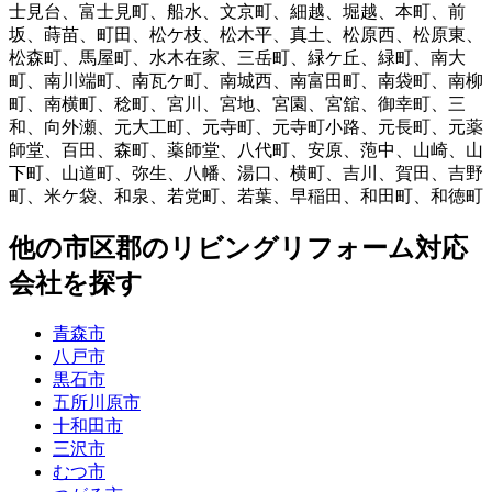
士見台
、
富士見町
、
船水
、
文京町
、
細越
、
堀越
、
本町
、
前
坂
、
蒔苗
、
町田
、
松ケ枝
、
松木平
、
真土
、
松原西
、
松原東
、
松森町
、
馬屋町
、
水木在家
、
三岳町
、
緑ケ丘
、
緑町
、
南大
町
、
南川端町
、
南瓦ケ町
、
南城西
、
南富田町
、
南袋町
、
南柳
町
、
南横町
、
稔町
、
宮川
、
宮地
、
宮園
、
宮舘
、
御幸町
、
三
和
、
向外瀬
、
元大工町
、
元寺町
、
元寺町小路
、
元長町
、
元薬
師堂
、
百田
、
森町
、
薬師堂
、
八代町
、
安原
、
萢中
、
山崎
、
山
下町
、
山道町
、
弥生
、
八幡
、
湯口
、
横町
、
吉川
、
賀田
、
吉野
町
、
米ケ袋
、
和泉
、
若党町
、
若葉
、
早稲田
、
和田町
、
和徳町
他
の市区郡の
リビングリフォーム
対応
会社を探す
青森市
八戸市
黒石市
五所川原市
十和田市
三沢市
むつ市