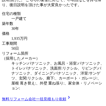
り、後日説明を頂けた事が大変良かったです。
住宅の種類
一戸建て
築年数
30年
価格
1,935万円
工事期間
50日
リフォーム箇所
（採用したメーカー）
キッチン:パナソニック、お風呂・浴室:パナソニック、
トイレ:パナソニック、洗面所:リクシル、リビング:パ
ナソニック、ダイニング:パナソニック、洋室:サンゲ
ツ、玄関:リクシル、廊下:、カーポート・ガレージ:、
屋根 葺き替え:、外壁 重ね張り:、家全体・リノベーシ
ョン:
chevron_right
無料
リフォーム会社一括見積もり依頼