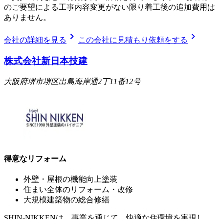
のご要望による工事内容変更がない限り着工後の追加費用は
ありません。
chevron_right
chevron_right
会社の詳細を見る
この会社に見積もり依頼をする
株式会社新日本技建
大阪府堺市堺区出島海岸通2丁11番12号
得意なリフォーム
外壁・屋根の機能向上塗装
住まい全体のリフォーム・改修
大規模建築物の総合修繕
SHIN-NIKKENは、事業を通じて、快適な住環境を実現し、