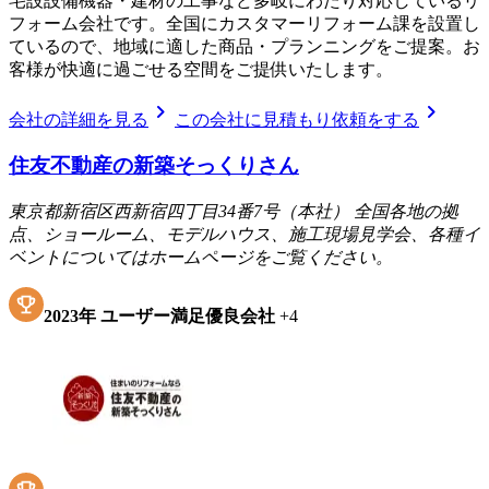
宅設設備機器・建材の工事など多岐にわたり対応しているリ
フォーム会社です。全国にカスタマーリフォーム課を設置し
ているので、地域に適した商品・プランニングをご提案。お
客様が快適に過ごせる空間をご提供いたします。
chevron_right
chevron_right
会社の詳細を見る
この会社に見積もり依頼をする
住友不動産の新築そっくりさん
東京都新宿区西新宿四丁目34番7号（本社） 全国各地の拠
点、ショールーム、モデルハウス、施工現場見学会、各種イ
ベントについてはホームページをご覧ください。
2023
年
ユーザー満足優良会社
+
4