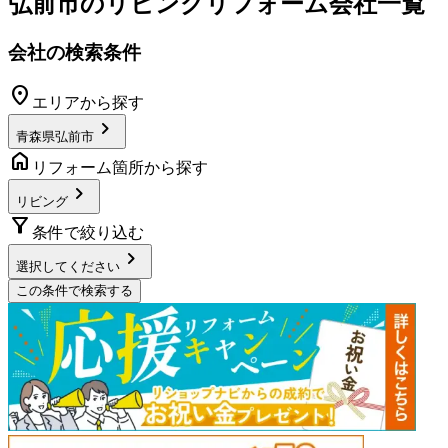
弘前市
の
リビングリフォーム
会社一覧
会社の検索条件
location_on
エリアから探す
chevron_right
青森県弘前市
home
リフォーム箇所から探す
chevron_right
リビング
filter_alt
条件で絞り込む
chevron_right
選択してください
この条件で検索する