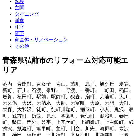
階段
玄関
ダイニング
洋室
和室
廊下
家全体・リノベーション
その他
青森県弘前市
のリフォーム対応可能エ
リア
藍内
、
青樹町
、
青女子
、
青山
、
茜町
、
悪戸
、
旭ケ丘
、
愛宕
、
新町
、
石川
、
石渡
、
泉野
、
一野渡
、
一番町
、
一町田
、
稲田
、
岩賀
、
植田町
、
駅前
、
駅前町
、
狼森
、
扇町
、
大浦町
、
大川
、
大久保
、
大沢
、
大清水
、
大助
、
大富町
、
大原
、
大開
、
大町
、
大森
、
大和沢
、
徒町
、
徒町川端町
、
桶屋町
、
小友
、
鬼沢
、
表
町
、
親方町
、
折笠
、
貝沢
、
学園町
、
覚仙町
、
鍛冶町
、
春日
町
、
堅田
、
門外
、
兼平
、
上瓦ケ町
、
上鞘師町
、
上白銀町
、
紙
漉沢
、
紙漉町
、
亀甲町
、
萱町
、
川合
、
川先
、
河原町
、
寒沢
町
、
神田
、
桔梗野
、
北川端町
、
北瓦ケ町
、
北新寺町
、
北園
、