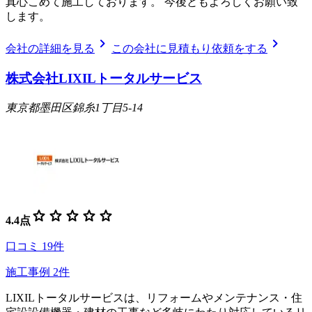
真心こめて施工しております。 今後ともよろしくお願い致
します。
chevron_right
chevron_right
会社の詳細を見る
この会社に見積もり依頼をする
株式会社LIXILトータルサービス
東京都墨田区錦糸1丁目5-14
star
star
star
star
star
4.4
点
口コミ
19
件
施工事例
2
件
LIXILトータルサービスは、リフォームやメンテナンス・住