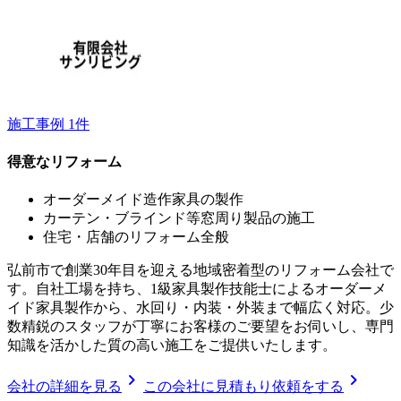
施工事例
1
件
得意なリフォーム
オーダーメイド造作家具の製作
カーテン・ブラインド等窓周り製品の施工
住宅・店舗のリフォーム全般
弘前市で創業30年目を迎える地域密着型のリフォーム会社で
す。自社工場を持ち、1級家具製作技能士によるオーダーメ
イド家具製作から、水回り・内装・外装まで幅広く対応。少
数精鋭のスタッフが丁寧にお客様のご要望をお伺いし、専門
知識を活かした質の高い施工をご提供いたします。
chevron_right
chevron_right
会社の詳細を見る
この会社に見積もり依頼をする