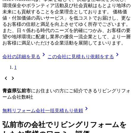
環境保全やボランティア活動及び社会貢献はもとより地球の
未来にも貢献することを企業理念としております。 価格価
値・付加価値の高いサービス」を低コストでお届けし、更な
るお客様の信頼と満足を向上させてゆく所存でございます。
また、日々係わる時代のニーズを的確につかみ、お客様の要
望や地球環境に配慮し業界の優良一流企業として、より一層
お客様に満足いただける企業活動を展開してまいります。
chevron_right
chevron_right
会社の詳細を見る
この会社に見積もり依頼をする
1
chevron_left
chevron_right
青森県弘前市
に
お住まいの方にご紹介できる
リビングリフォ
ーム
会社数
8
社
chevron_right
無料
リフォーム会社一括見積もり依頼
弘前市
の会社で
リビングリフォーム
を