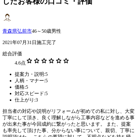
したお客様の口コミ・評価
青森県弘前市
46～50歳男性
2021年07月31日施工完了
総合評価
star
star
star
star
star
star
4.6
点
提案力・説明:5
人柄・マナー:5
価格:5
対応スピード:5
仕上がり:3
担当者の対応や説明がリフォームが初めての私に対し、大変
丁寧にして頂き、良く理解しながら工事内容などを進める事
が出来た事が今回成約に繋がったと思います。 また、提案
も率先して頂けた事、分からない事について、親切、丁寧に
説明頂けた。 こちらの要望に対して、不明点などを持ち帰