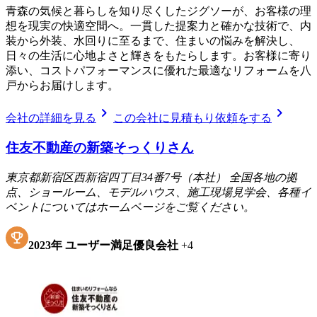
青森の気候と暮らしを知り尽くしたジグソーが、お客様の理
想を現実の快適空間へ。一貫した提案力と確かな技術で、内
装から外装、水回りに至るまで、住まいの悩みを解決し、
日々の生活に心地よさと輝きをもたらします。お客様に寄り
添い、コストパフォーマンスに優れた最適なリフォームを八
戸からお届けします。
chevron_right
chevron_right
会社の詳細を見る
この会社に見積もり依頼をする
住友不動産の新築そっくりさん
東京都新宿区西新宿四丁目34番7号（本社） 全国各地の拠
点、ショールーム、モデルハウス、施工現場見学会、各種イ
ベントについてはホームページをご覧ください。
2023
年
ユーザー満足優良会社
+
4