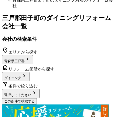
青森県三戸郡田子町のダイニング対応のリフォーム会
社
三戸郡田子町
の
ダイニングリフォーム
会社一覧
会社の検索条件
location_on
エリアから探す
chevron_right
青森県三戸郡
home
リフォーム箇所から探す
chevron_right
ダイニング
filter_alt
条件で絞り込む
chevron_right
選択してください
この条件で検索する