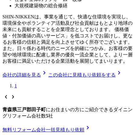
大規模建築物の総合修繕
SHIN-NIKKENは、事業を通じて、快適な住環境を実現し、
環境保全やボランティア活動及び社会貢献はもとより地球の
未来にも貢献することを企業理念としております。 価格価
値・付加価値の高いサービス」を低コストでお届けし、更な
るお客様の信頼と満足を向上させてゆく所存でございます。
また、日々係わる時代のニーズを的確につかみ、お客様の要
望や地球環境に配慮し業界の優良一流企業として、より一層
お客様に満足いただける企業活動を展開してまいります。
chevron_right
chevron_right
会社の詳細を見る
この会社に見積もり依頼をする
1
chevron_left
chevron_right
青森県三戸郡田子町
に
お住まいの方にご紹介できる
ダイニン
グリフォーム
会社数
5
社
chevron_right
無料
リフォーム会社一括見積もり依頼