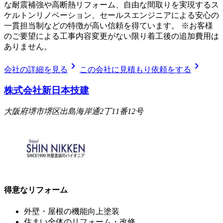
な耐震補強や高断熱リフォーム、自由な間取りを実現するス
ケルトンリノベーション、セールスエンジニアによる安心の
一貫担当制などの特徴が高い信頼を得ています。 ※お客様
のご要望による工事内容変更がない限り着工後の追加費用は
ありません。
chevron_right
chevron_right
会社の詳細を見る
この会社に見積もり依頼をする
株式会社新日本技建
大阪府堺市堺区出島海岸通2丁11番12号
得意なリフォーム
外壁・屋根の機能向上塗装
住まい全体のリフォーム・改修