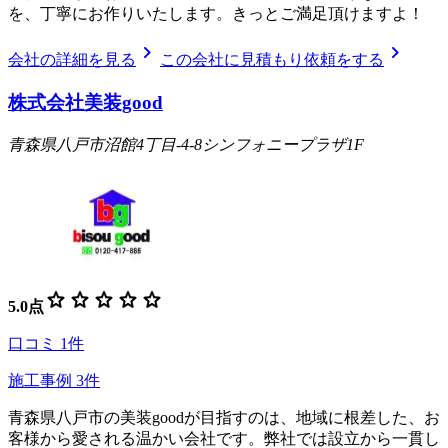
を、丁寧にお作りいたします。きっとご満足頂けますよ！
chevron_right
chevron_right
会社の詳細を見る
この会社に見積もり依頼をする
株式会社美装good
青森県八戸市沼館4丁目-4-8シンフォニープラザ1F
star
star
star
star
star
5.0
点
口コミ
1
件
施工事例
3
件
青森県八戸市の美装goodが目指すのは、地域に根差した、お
客様から愛される温かい会社です。弊社では設立から一貫し