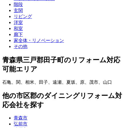
階段
玄関
リビング
洋室
和室
廊下
家全体・リノベーション
その他
青森県三戸郡田子町
のリフォーム対応
可能エリア
石亀
、
関
、
相米
、
田子
、
遠瀬
、
夏坂
、
原
、
茂市
、
山口
他
の市区郡の
ダイニングリフォーム
対
応会社を探す
青森市
弘前市