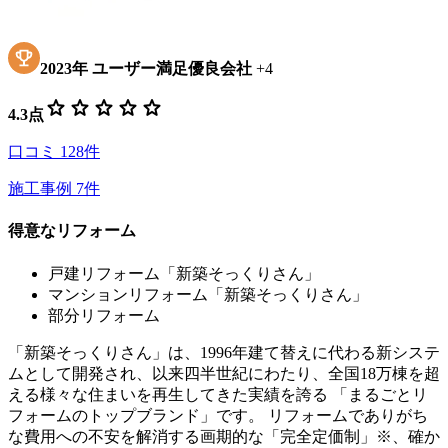
2023
年
ユーザー満足優良会社
+
4
star
star
star
star
star
4.3
点
口コミ
128
件
施工事例
7
件
得意なリフォーム
戸建リフォーム「新築そっくりさん」
マンションリフォーム「新築そっくりさん」
部分リフォーム
「新築そっくりさん」は、1996年建て替えに代わる新システ
ムとして開発され、以来四半世紀にわたり、全国18万棟を超
える様々な住まいを再生してきた実績を誇る 「まるごとリ
フォームのトップブランド」です。 リフォームでありがち
な費用への不安を解消する画期的な「完全定価制」※、確か