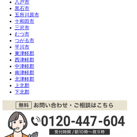
八戸市
黒石市
五所川原市
十和田市
三沢市
むつ市
つがる市
平川市
東津軽郡
西津軽郡
中津軽郡
南津軽郡
北津軽郡
上北郡
下北郡