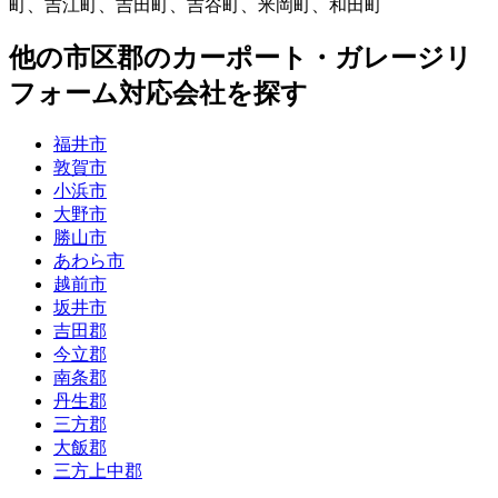
町
、
吉江町
、
吉田町
、
吉谷町
、
米岡町
、
和田町
他
の市区郡の
カーポート・ガレージリ
フォーム
対応会社を探す
福井市
敦賀市
小浜市
大野市
勝山市
あわら市
越前市
坂井市
吉田郡
今立郡
南条郡
丹生郡
三方郡
大飯郡
三方上中郡