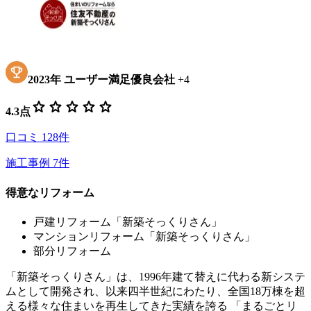
2023
年
ユーザー満足優良会社
+
4
star
star
star
star
star
4.3
点
口コミ
128
件
施工事例
7
件
得意なリフォーム
戸建リフォーム「新築そっくりさん」
マンションリフォーム「新築そっくりさん」
部分リフォーム
「新築そっくりさん」は、1996年建て替えに代わる新システ
ムとして開発され、以来四半世紀にわたり、全国18万棟を超
える様々な住まいを再生してきた実績を誇る 「まるごとリ