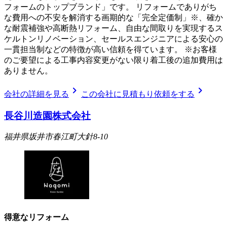
フォームのトップブランド」です。 リフォームでありがち
な費用への不安を解消する画期的な「完全定価制」※、確か
な耐震補強や高断熱リフォーム、自由な間取りを実現するス
ケルトンリノベーション、セールスエンジニアによる安心の
一貫担当制などの特徴が高い信頼を得ています。 ※お客様
のご要望による工事内容変更がない限り着工後の追加費用は
ありません。
chevron_right
chevron_right
会社の詳細を見る
この会社に見積もり依頼をする
長谷川造園株式会社
福井県坂井市春江町大針8-10
得意なリフォーム