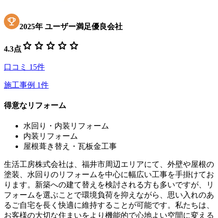
2025
年
ユーザー満足優良会社
star
star
star
star
star
4.3
点
口コミ
15
件
施工事例
1
件
得意なリフォーム
水回り・内装リフォーム
内装リフォーム
屋根葺き替え・瓦板金工事
生活工房株式会社は、福井市周辺エリアにて、外壁や屋根の
塗装、水回りのリフォームを中心に幅広い工事を手掛けてお
ります。新築への建て替えを検討される方も多いですが、リ
フォームを選ぶことで環境負荷を抑えながら、思い入れのあ
るご自宅を長く快適に維持することが可能です。私たちは、
お客様の大切な住まいをより機能的で心地よい空間に変える