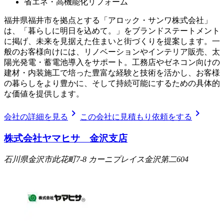
省エネ・高機能化リフォーム
福井県福井市を拠点とする「アロック・サンワ株式会社」
は、「暮らしに明日を込めて。」をブランドステートメント
に掲げ、未来を見据えた住まいと街づくりを提案します。一
般のお客様向けには、リノベーションやインテリア販売、太
陽光発電・蓄電池導入をサポート。工務店やゼネコン向けの
建材・内装施工で培った豊富な経験と技術を活かし、お客様
の暮らしをより豊かに、そして持続可能にするための具体的
な価値を提供します。
chevron_right
chevron_right
会社の詳細を見る
この会社に見積もり依頼をする
株式会社ヤマヒサ 金沢支店
石川県金沢市此花町7-8 カーニプレイス金沢第二604