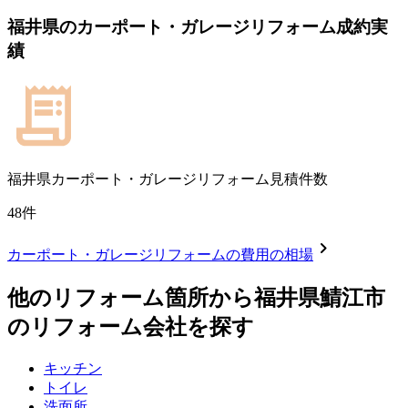
福井県
の
カーポート・ガレージリフォーム
成約実
績
福井県
カーポート・ガレージリフォーム見積件数
48
件
chevron_right
カーポート・ガレージリフォーム
の費用の相場
他のリフォーム箇所から
福井県鯖江市
のリフォーム会社を探す
キッチン
トイレ
洗面所