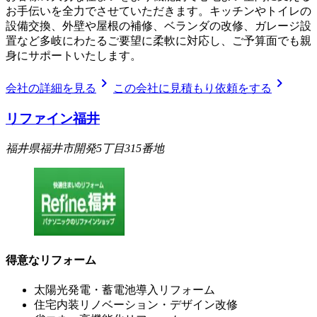
お手伝いを全力でさせていただきます。キッチンやトイレの
設備交換、外壁や屋根の補修、ベランダの改修、ガレージ設
置など多岐にわたるご要望に柔軟に対応し、ご予算面でも親
身にサポートいたします。
chevron_right
chevron_right
会社の詳細を見る
この会社に見積もり依頼をする
リファイン福井
福井県福井市開発5丁目315番地
得意なリフォーム
太陽光発電・蓄電池導入リフォーム
住宅内装リノベーション・デザイン改修