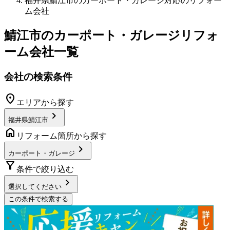
福井県鯖江市のカーポート・ガレージ対応のリフォー
ム会社
鯖江市
の
カーポート・ガレージリフォ
ーム
会社一覧
会社の検索条件
location_on
エリアから探す
chevron_right
福井県鯖江市
home
リフォーム箇所から探す
chevron_right
カーポート・ガレージ
filter_alt
条件で絞り込む
chevron_right
選択してください
この条件で検索する