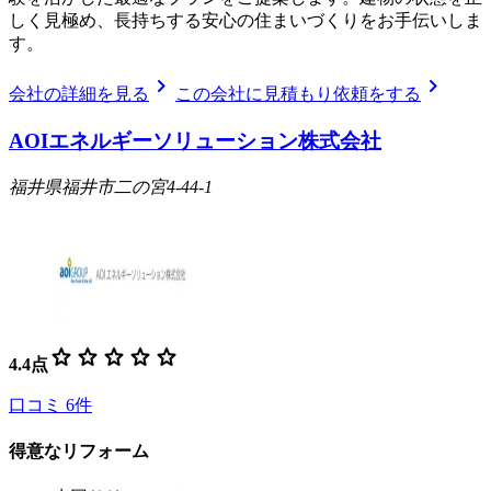
しく見極め、長持ちする安心の住まいづくりをお手伝いしま
す。
chevron_right
chevron_right
会社の詳細を見る
この会社に見積もり依頼をする
AOIエネルギーソリューション株式会社
福井県福井市二の宮4-44-1
star
star
star
star
star
4.4
点
口コミ
6
件
得意なリフォーム