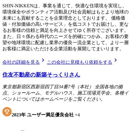
SHIN-NIKKENは、事業を通じて、快適な住環境を実現し、
環境保全やボランティア活動及び社会貢献はもとより地球の
未来にも貢献することを企業理念としております。 価格価
値・付加価値の高いサービス」を低コストでお届けし、更な
るお客様の信頼と満足を向上させてゆく所存でございます。
また、日々係わる時代のニーズを的確につかみ、お客様の要
望や地球環境に配慮し業界の優良一流企業として、より一層
お客様に満足いただける企業活動を展開してまいります。
chevron_right
chevron_right
会社の詳細を見る
この会社に見積もり依頼をする
住友不動産の新築そっくりさん
東京都新宿区西新宿四丁目34番7号（本社） 全国各地の拠
点、ショールーム、モデルハウス、施工現場見学会、各種イ
ベントについてはホームページをご覧ください。
2023
年
ユーザー満足優良会社
+
4