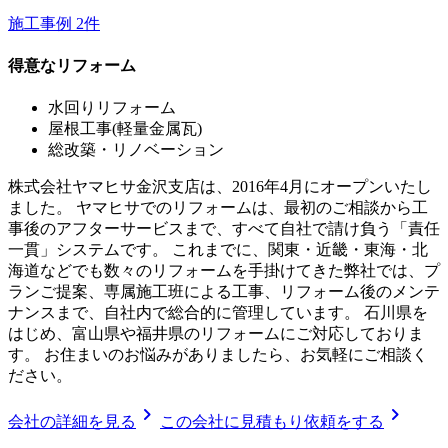
施工事例
2
件
得意なリフォーム
水回りリフォーム
屋根工事(軽量金属瓦)
総改築・リノベーション
株式会社ヤマヒサ金沢支店は、2016年4月にオープンいたし
ました。 ヤマヒサでのリフォームは、最初のご相談から工
事後のアフターサービスまで、すべて自社で請け負う「責任
一貫」システムです。 これまでに、関東・近畿・東海・北
海道などでも数々のリフォームを手掛けてきた弊社では、プ
ランご提案、専属施工班による工事、リフォーム後のメンテ
ナンスまで、自社内で総合的に管理しています。 石川県を
はじめ、富山県や福井県のリフォームにご対応しておりま
す。 お住まいのお悩みがありましたら、お気軽にご相談く
ださい。
chevron_right
chevron_right
会社の詳細を見る
この会社に見積もり依頼をする