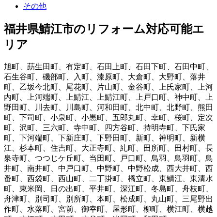
その他
福井県鯖江市
のリフォーム対応可能エ
リア
旭町
、
莇生田町
、
有定町
、
石田上町
、
石田下町
、
石田中町
、
石生谷町
、
磯部町
、
入町
、
漆原町
、
大倉町
、
大野町
、
落井
町
、
乙坂今北町
、
尾花町
、
片山町
、
金谷町
、
上氏家町
、
上河
内町
、
上河端町
、
上鯖江
、
上鯖江町
、
上戸口町
、
神中町
、
上
野田町
、
川去町
、
川島町
、
河和田町
、
北中町
、
北野町
、
熊田
町
、
下司町
、
小泉町
、
小黒町
、
五郎丸町
、
幸町
、
桜町
、
定次
町
、
沢町
、
三六町
、
寺中町
、
四方谷町
、
持明寺町
、
下氏家
町
、
下河端町
、
下新庄町
、
下野田町
、
新町
、
神明町
、
新横
江
、
杉本町
、
住吉町
、
大正寺町
、
糺町
、
田所町
、
田村町
、
長
泉寺町
、
つつじケ丘町
、
当田町
、
戸口町
、
鳥羽
、
鳥羽町
、
鳥
井町
、
南井町
、
中戸口町
、
中野町
、
中野松成
、
西大井町
、
西
番町
、
西袋町
、
西山町
、
二丁掛町
、
橋立町
、
東鯖江
、
東清水
町
、
東米岡
、
日の出町
、
平井町
、
深江町
、
冬島町
、
舟枝町
、
舟津町
、
別司町
、
別所町
、
本町
、
松成町
、
丸山町
、
三尾野出
作町
、
水落町
、
宮前
、
御幸町
、
屋形町
、
柳町
、
横江町
、
横越