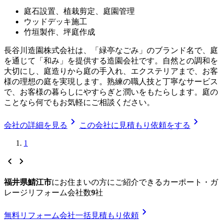
庭石設置、植栽剪定、庭園管理
ウッドデッキ施工
竹垣製作、坪庭作成
長谷川造園株式会社は、「緑亭なごみ」のブランド名で、庭
を通じて「和み」を提供する造園会社です。自然との調和を
大切にし、庭造りから庭の手入れ、エクステリアまで、お客
様の理想の庭を実現します。熟練の職人技と丁寧なサービス
で、お客様の暮らしにやすらぎと潤いをもたらします。庭の
ことなら何でもお気軽にご相談ください。
chevron_right
chevron_right
会社の詳細を見る
この会社に見積もり依頼をする
1
chevron_left
chevron_right
福井県鯖江市
に
お住まいの方にご紹介できる
カーポート・ガ
レージリフォーム
会社数
9
社
chevron_right
無料
リフォーム会社一括見積もり依頼