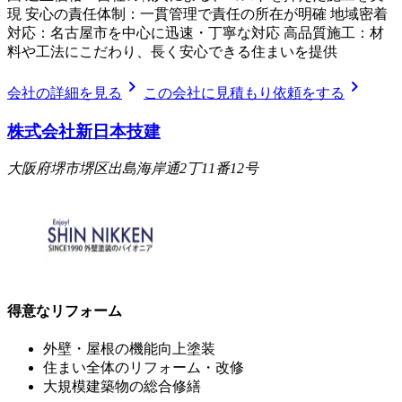
現 安心の責任体制：一貫管理で責任の所在が明確 地域密着
対応：名古屋市を中心に迅速・丁寧な対応 高品質施工：材
料や工法にこだわり、長く安心できる住まいを提供
chevron_right
chevron_right
会社の詳細を見る
この会社に見積もり依頼をする
株式会社新日本技建
大阪府堺市堺区出島海岸通2丁11番12号
得意なリフォーム
外壁・屋根の機能向上塗装
住まい全体のリフォーム・改修
大規模建築物の総合修繕